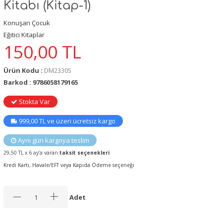
Kitabı (Kitap-1)
Konuşan Çocuk
Eğitici Kitaplar
150,00
TL
Ürün Kodu :
DM23305
Barkod : 9786058179165
Stokta Var
999,00 TL ve üzeri ücretsiz kargo
Aynı gün kargoya teslim
29,50 TL x 6 ay’a varan
taksit seçenekleri
Kredi Kartı, Havale/EFT veya Kapıda Ödeme seçeneği
Adet