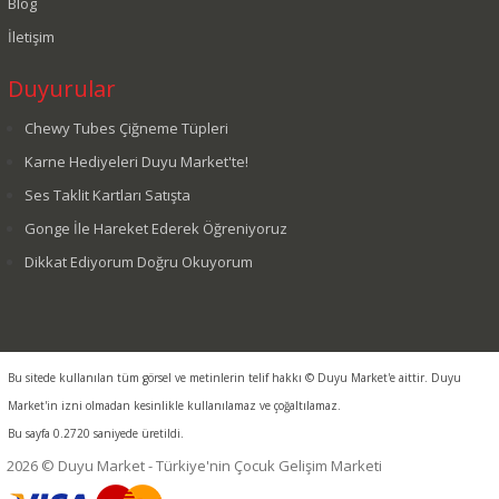
Blog
İletişim
Duyurular
Chewy Tubes Çiğneme Tüpleri
Karne Hediyeleri Duyu Market'te!
Ses Taklit Kartları Satışta
Gonge İle Hareket Ederek Öğreniyoruz
Dikkat Ediyorum Doğru Okuyorum
Bu sitede kullanılan tüm görsel ve metinlerin telif hakkı © Duyu Market'e aittir. Duyu
Market'in izni olmadan kesinlikle kullanılamaz ve çoğaltılamaz.
Bu sayfa 0.2720 saniyede üretildi.
2026 © Duyu Market - Türkiye'nin Çocuk Gelişim Marketi