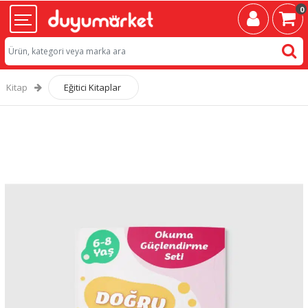
0
Kitap
Eğitici Kitaplar