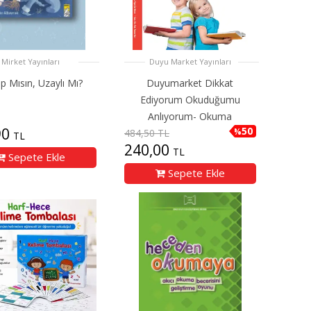
Mirket Yayınları
Duyu Market Yayınları
p Mısın, Uzaylı Mı?
Duyumarket Dikkat
Ediyorum Okuduğumu
Anlıyorum- Okuma
90
50
%
484,50 TL
TL
240,00
TL
Sepete Ekle
Sepete Ekle