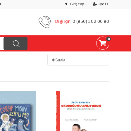
ı
Giriş Yap
Üye Ol
Bilgi için:
0 (850) 302 00 80
0