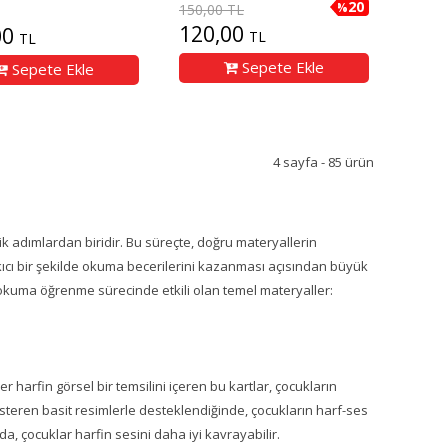
20
%
150,00 TL
120,00
00
TL
TL
Sepete Ekle
Sepete Ekle
4 sayfa - 85 ürün
ik adımlardan biridir. Bu süreçte, doğru materyallerin
 akıcı bir şekilde okuma becerilerini kazanması açısından büyük
 okuma öğrenme sürecinde etkili olan temel materyaller:
 harfin görsel bir temsilini içeren bu kartlar, çocukların
steren basit resimlerle desteklendiğinde, çocukların harf-ses
da, çocuklar harfin sesini daha iyi kavrayabilir.