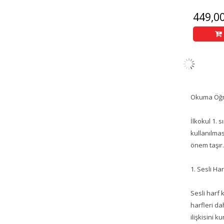
449,0
Okuma Öğre
İlkokul 1. 
kullanılmas
önem taşır.
1. Sesli Har
Sesli harf 
harfleri da
ilişkisini 