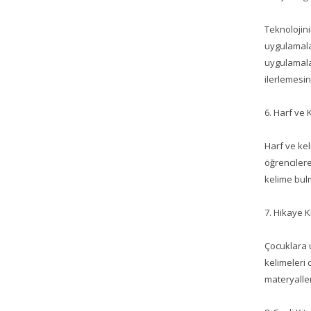
Teknolojini
uygulamalar
uygulamalar
ilerlemesin
6. Harf ve 
Harf ve kel
öğrencilere
kelime bulm
7. Hikaye K
Çocuklara u
kelimeleri 
materyaller