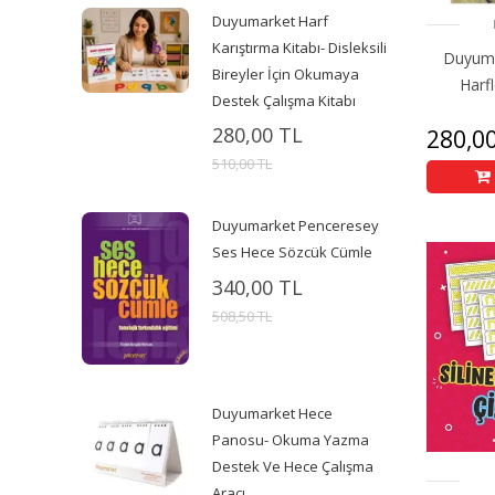
Duyumarket Harf
Karıştırma Kitabı- Disleksili
Duyuma
Bireyler İçin Okumaya
Harf
Destek Çalışma Kitabı
280,00 TL
280,0
510,00 TL
Duyumarket Penceresey
Ses Hece Sözcük Cümle
340,00 TL
508,50 TL
Duyumarket Hece
Panosu- Okuma Yazma
Destek Ve Hece Çalışma
Aracı