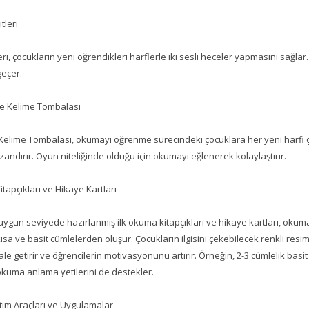
tleri
eri, çocukların yeni öğrendikleri harflerle iki sesli heceler yapmasını sağl
 geçer.
ce Kelime Tombalası
Kelime Tombalası, okumayı öğrenme sürecindeki çocuklara her yeni harfi ç
zandırır. Oyun niteliğinde olduğu için okumayı eğlenerek kolaylaştırır.
tapçıkları ve Hikaye Kartları
ygun seviyede hazırlanmış ilk okuma kitapçıkları ve hikaye kartları, okum
kısa ve basit cümlelerden oluşur. Çocukların ilgisini çekebilecek renkli res
ale getirir ve öğrencilerin motivasyonunu artırır. Örneğin, 2-3 cümlelik basit
uma anlama yetilerini de destekler.
Eğitim Araçları ve Uygulamalar