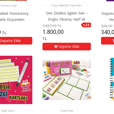
Duyu Market Yayınları
Pencere Sey
Des Disleksi Eğitim Seti –
rket Penceresey
Duyuma
Doğru Okuma, Harf Ve
lerle Düşünelim
He
33
%
2.667,59 TL
508,50 
1.800,00
0
340,
TL
TL
Sepete Ekle
Sepete Ekle
Dağ Yayın
Yuka Kids