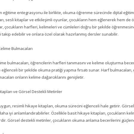
n eğitime entegrasyonu ile birlikte, okuma öğrenme sürecinde dijital eğiti
ı, sesli kitaplar ve etkileşimli oyunlar, çocukların hem eğlenerek hem de 
, çocukların harfleri, kelimeleri ve cümleleri doğru bir şekilde öğrenmesin
i takip edebilir ve onlara özel olarak hazırlanmış dersler sunabilir.
Kelime Bulmacaları
ime bulmacaları, öğrencilerin harfleri tanımasını ve kelime oluşturma beceril
 eğlenceli bir şekilde okuma pratiği yapma fırsatı sunar. Harf bulmacaları, ç
acaları onların kelime dağarcıklarını genişletir.
itapları ve Görsel Destekli Metinler
ygun, resimli hikaye kitapları, okuma sürecini eğlenceli hale getirir. Görse
daha iyi anlamlandırabilirler. Özellikle basit hikaye kitapları, çocukların keli
dir. Görsel destekli metinler, çocukların okuma anlama becerilerini güçlend