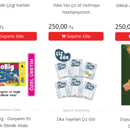
bilir Çizgi Kartları
Yuka Yaz-çiz-sil Yazmaya
Dikkat A
Hazırlanıyorum
250,00
250,
TL
TL
Sepete Ekle
Sepete Ekle
ükselen Zeka
Speech Academy
ig - Dünyanın En
Dka Yayınları Çiz Gör
Duyu
 Etkinlik Kitabı
D