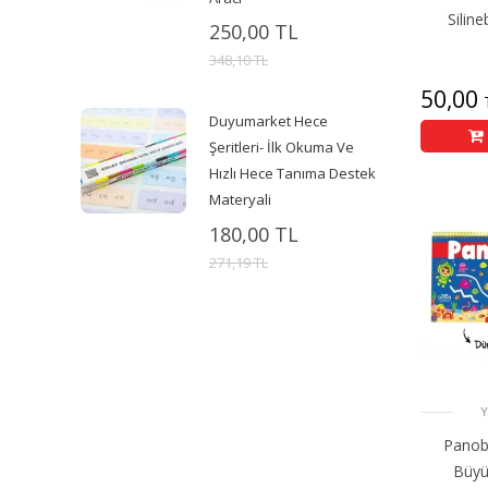
Siline
250,00 TL
348,10 TL
50,00
Duyumarket Hece
Şeritleri- İlk Okuma Ve
Hızlı Hece Tanıma Destek
Materyali
180,00 TL
271,19 TL
Y
Panob
Büyük