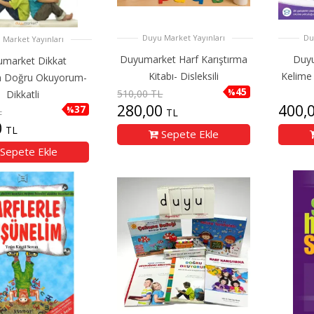
Duyu Market Yayınları
Du
 Market Yayınları
Duyumarket Harf Karıştırma
Duyu
market Dikkat
Kitabı- Disleksili
Kelime
m Doğru Okuyorum-
45
%
510,00 TL
Dikkatli
280,00
400,
37
%
L
TL
0
TL
Sepete Ekle
Sepete Ekle