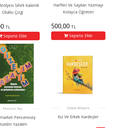
Harfleri Ve Sayıları Yazmayı
tölyesi Sihirli Kalemli
Kolayca Öğreten
Oluklu Çizgi
500,00
00
TL
TL
Sepete Ekle
Sepete Ekle
Dikkat Atölyesi
Pencere Sey
Kız Ve Erkek Kardeşler
market Penceresey
izelim Yazalım