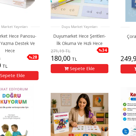
 Market Yayınları
Duyu Market Yayınları
ket Hece Panosu-
Duyumarket Hece Şeritleri-
Çora
Yazma Destek Ve
İlk Okuma Ve Hızlı Hece
34
Hece
%
271,19 TL
28
180,00
249,
%
L
TL
0
TL
Sepete Ekle
Sepete Ekle