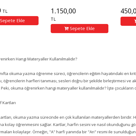
0
1.150,00
450,
TL
TL
Sepete Ekle
Sepete Ekle
nirken Hangi Materyaller Kullanılmalıdır?
sınıfta okuma yazma öğrenme süreci, öğrencilerin eğitim hayatındaki en krit
ı, öğrencilerin harfleri tanıması, sesleri doğru bir şekilde birleştirmesi ve
 Peki, okuma öğrenirken hangi materyaller kullanılmalıdır? İşte çocukların
f Kartları
kartları, okuma yazma sürecinde en çok kullanılan materyallerden biridir. Her
ha kolay öğrenmesini sağlar. Kartlar, harfin sesini ve nasıl okunduğunu gö
kurmaları kolaylaşır. Örneğin, "A" harfi yanında bir "Arı" resmi ile sunulduğun