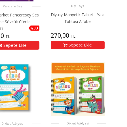
Diy Toys
Pencere Sey
Diytoy Manyetik Tablet - Yazı
rket Penceresey Ses
Tahtası Alfabe
ce Sözcük Cümle
33
%
TL
270,00
00
TL
TL
Sepete Ekle
Sepete Ekle
Dikkat Atölyesi
Dikkat Atölyesi