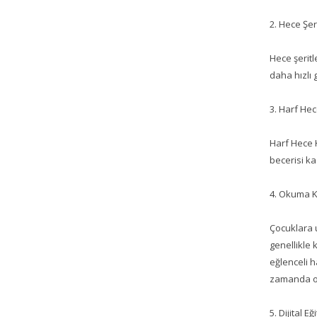
2. Hece Şeri
Hece şeritl
daha hızlı
3. Harf He
Harf Hece 
becerisi ka
4. Okuma Ki
Çocuklara u
genellikle 
eğlenceli h
zamanda ok
5. Dijital 