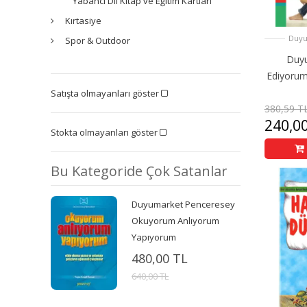
Yabancı Dil Kitap ve Eğitim Kartları
Kırtasiye
Duyu
Spor & Outdoor
Duyu
Ediyoru
Satışta olmayanları göster
380,59 T
240,0
Stokta olmayanları göster
Bu Kategoride Çok Satanlar
Duyumarket Penceresey
Okuyorum Anlıyorum
Yapıyorum
480,00 TL
640,00 TL