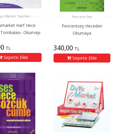
yu Market Yayınları
Pencere Sey
market Harf Hece
Penceresey Heceden
 Tombalası- Okumayı
Okumaya
00
340,00
TL
TL
Sepete Ekle
Sepete Ekle