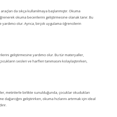
m araçları da sıkça kullanılmaya başlanmıştır. Okuma
öğrenerek okuma becerilerini geliştirmesine olanak tanır. Bu
e yardımcı olur. Ayrıca, birçok uygulama öğrencilerin
erini geliştirmesine yardımcı olur. Bu tür materyaller,
ocukların sesleri ve harfleri tanımasını kolaylaştırırken,
ller, metinlerle birlikte sunulduğunda, çocuklar okudukları
me dağarcığını geliştirirken, okuma hızlarını artırmak için ideal
irir.