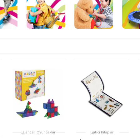
Eğlenceli Oyuncaklar
Eğitici Kitaplar