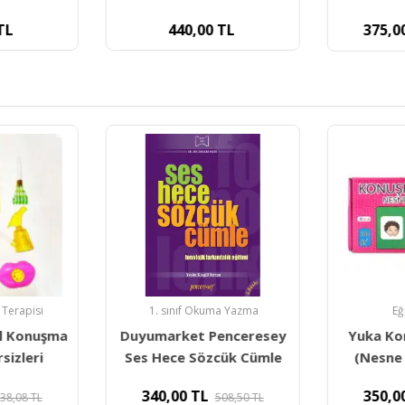
TL
440,00
TL
375,0
 Terapisi
1. sınıf Okuma Yazma
Eğ
l Konuşma
Duyumarket Penceresey
Yuka Ko
sizleri
Ses Hece Sözcük Cümle
(Nesne 
340,00
TL
350,0
38,08
TL
508,50
TL