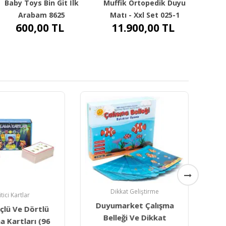
Baby Toys Bin Git İlk
Muffik Ortopedik Duyu
Arabam 8625
Matı - Xxl Set 025-1
600,00
TL
11.900,00
TL
Dikkat Geliştirme
itici Kartlar
Duyumarket Çalışma
çlü Ve Dörtlü
Red
Belleği Ve Dikkat
a Kartları (96