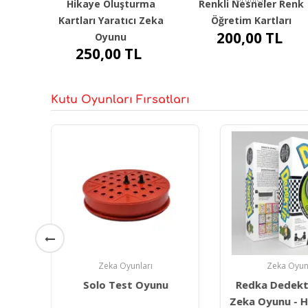
Hikaye Oluşturma
Renkli Nesneler Renk
Kartları Yaratıcı Zeka
Öğretim Kartları
200,00
TL
Oyunu
250,00
TL
Kutu Oyunları Fırsatları
Zeka Oyunları
Zeka Oyun
teji
Solo Test Oyunu
Redka Dedekti
ka
Zeka Oyunu - Hı