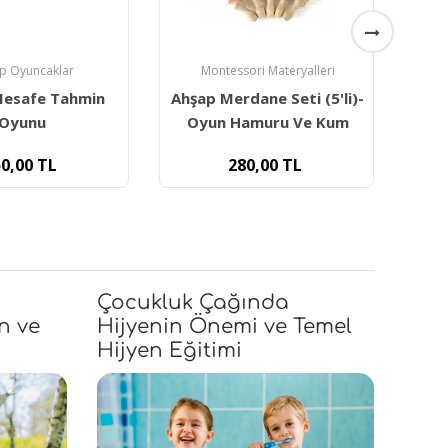
p Oyuncaklar
Montessori Materyalleri
Mesafe Tahmin
Ahşap Merdane Seti (5'li)-
Eği
Oyunu
Oyun Hamuru Ve Kum
0,00
TL
280,00
TL
Çocukluk Çağında
n ve
Hijyenin Önemi ve Temel
Hijyen Eğitimi