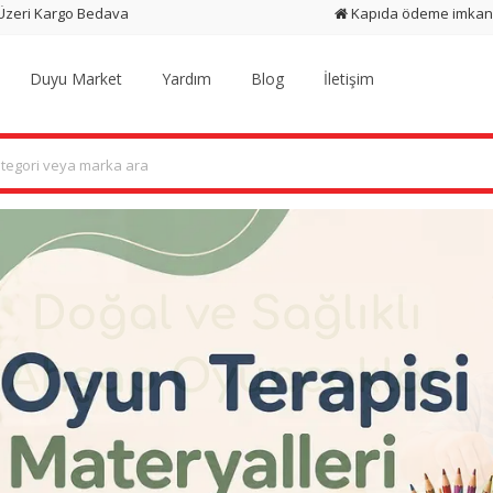
 Üzeri Kargo Bedava
Kapıda ödeme imkan
Duyu Market
Yardım
Blog
İletişim