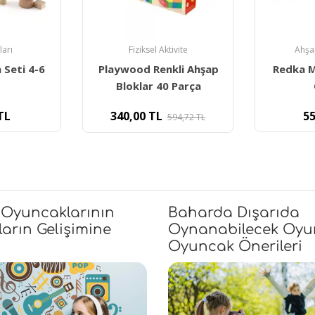
ları
Fiziksel Aktivite
Ahşa
 Seti 4-6
Playwood Renkli Ahşap
Redka 
Bloklar 40 Parça
TL
340,00
TL
55
594,72
TL
 Oyuncaklarının
Baharda Dışarıda
arın Gelişimine
Oynanabilecek Oyu
Oyuncak Önerileri