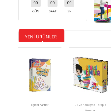
00
00
00
GÜN
SAAT
SN
YENİ ÜRÜNLER
Eğitici Kartlar
Dil ve Konuşma Terapisi
Ürünleri