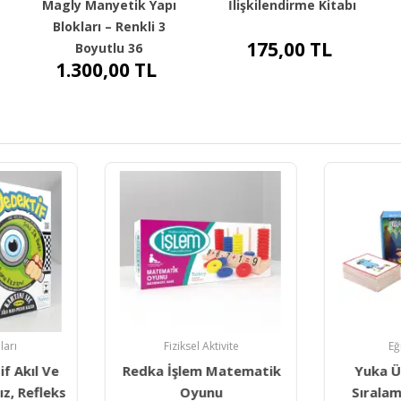
Magly Manyetik Yapı
İlişkilendirme Kitabı
Blokları – Renkli 3
175,00
TL
Boyutlu 36
1.300,00
TL
ları
Fiziksel Aktivite
Eğ
f Akıl Ve
Redka İşlem Matematik
Yuka Ü
z, Refleks
Oyunu
Sıralam