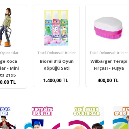
Oyuncakları
Taktil-Dokunsal Ürünler
Taktil-Dokunsal Ürünler
ge Koca
Biorel 3'lü Oyun
Wilbarger Terapi
ar - Mini
Köpüğü Seti
Fırçası - Fuşya
lts 2195
1.400,00
TL
400,00
TL
0,00
TL