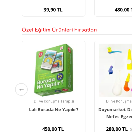
39,90
TL
480,00
Özel Eğitim Ürünleri Fırsatları
ğru
Dil ve Konuşma Terapisi
Dil ve Konuşma
Lali Burada Ne Yapılır?
Duyumarket Di
Nefes Egzer
450,00
TL
280,00
TL
5