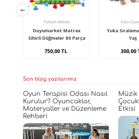
Fiziksel Aktivite
Kutu Oyun
ite
Duyumarket Matrax
Yuka Sıralama
r Ve
Sihirli Düğmeler 80 Parça
Yaş
750,00
TL
300,00
Son blog yazılarımız
Oyun Terapisi Odası Nasıl
Müzik
Kurulur? Oyuncaklar,
Çocukl
Materyaller ve Düzenleme
Etkisi
Rehberi