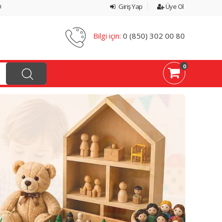
ı
Giriş Yap
Üye Ol
Bilgi için:
0 (850) 302 00 80
0