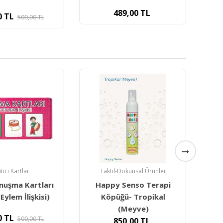
489,00
TL
0
TL
500,00
TL
itici Kartlar
Taktil-Dokunsal Ürünler
nuşma Kartları
Happy Senso Terapi
Deh
Eylem İlişkisi)
Köpüğü- Tropikal
(Meyve)
0
TL
500,00
TL
850,00
TL