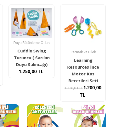
Duyu Bütünleme Odası
Cuddle Swing
Parmak ve Bilek
Montes
Turuncu ( Sarılan
Learning
Duyu Salıncağı)
Resources İnce
M
1.250,00
TL
Motor Kas
Akt
Becerileri Seti
1.200,00
6
1.326,03
TL
TL