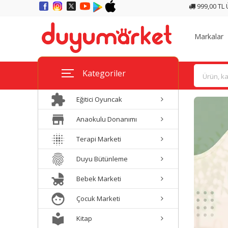
999,00 TL
Markalar
Kategoriler
Eğitici Oyuncak
Anaokulu Donanımı
Terapi Marketi
Duyu Bütünleme
Bebek Marketi
Çocuk Marketi
Kitap