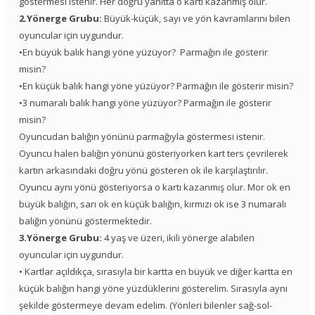
göstermesi istenir. Her doğru yanıtta o kartı kazanmış olur.
2.Yönerge Grubu:
Büyük-küçük, sayı ve yön kavramlarını bilen
oyuncular için uygundur.
•En büyük balık hangi yöne yüzüyor? Parmağın ile gösterir
misin?
•En küçük balık hangi yöne yüzüyor? Parmağın ile gösterir misin?
•3 numaralı balık hangi yöne yüzüyor? Parmağın ile gösterir
misin?
Oyuncudan balığın yönünü parmağıyla göstermesi istenir.
Oyuncu halen balığın yönünü gösteriyorken kart ters çevrilerek
kartın arkasındaki doğru yönü gösteren ok ile karşılaştırılır.
Oyuncu aynı yönü gösteriyorsa o kartı kazanmış olur. Mor ok en
büyük balığın, sarı ok en küçük balığın, kırmızı ok ise 3 numaralı
balığın yönünü göstermektedir.
3.Yönerge Grubu:
4 yaş ve üzeri, ikili yönerge alabilen
oyuncular için uygundur.
• Kartlar açıldıkça, sırasıyla bir kartta en büyük ve diğer kartta en
küçük balığın hangi yöne yüzdüklerini gösterelim. Sırasıyla aynı
şekilde göstermeye devam edelim. (Yönleri bilenler sağ-sol-