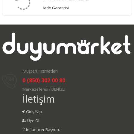
İade Garantisi
Müşteri Hizmetleri
0 (850) 302 00 80
Merkezefendi / DENİZLİ
İletişim
Giriş Yap
Üye Ol
Influencer Başvuru