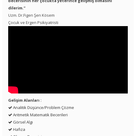
becerisinin her çocukta yeterince gelişmiş olmasını
dilerim.”
Uzm. Dr.Figen Şen Kösem
Çocuk ve Ergen Psikiyatristi
Gelişim Alanları :
Analitik Düşünce/Problem Çözme
Aritmetik Matematik Becerileri
Görsel Algı
Hafıza