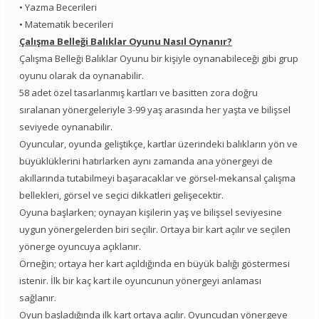
• Yazma Becerileri
• Matematik becerileri
Çalışma Belleği Balıklar Oyunu Nasıl Oynanır?
Çalışma Belleği Balıklar Oyunu bir kişiyle oynanabileceği gibi grup
oyunu olarak da oynanabilir.
58 adet özel tasarlanmış kartları ve basitten zora doğru
sıralanan yönergeleriyle 3-99 yaş arasında her yaşta ve bilişsel
seviyede oynanabilir.
Oyuncular, oyunda geliştikçe, kartlar üzerindeki balıkların yön ve
büyüklüklerini hatırlarken aynı zamanda ana yönergeyi de
akıllarında tutabilmeyi başaracaklar ve görsel-mekansal çalışma
bellekleri, görsel ve seçici dikkatleri gelişecektir.
Oyuna başlarken; oynayan kişilerin yaş ve bilişsel seviyesine
uygun yönergelerden biri seçilir. Ortaya bir kart açılır ve seçilen
yönerge oyuncuya açıklanır.
Örneğin; ortaya her kart açıldığında en büyük balığı göstermesi
istenir. İlk bir kaç kart ile oyuncunun yönergeyi anlaması
sağlanır.
Oyun başladığında ilk kart ortaya açılır. Oyuncudan yönergeye