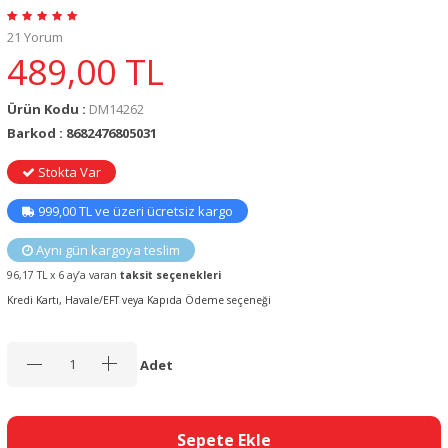
21 Yorum
489,00
TL
Ürün Kodu :
DM14262
Barkod : 8682476805031
Stokta Var
999,00 TL ve üzeri ücretsiz kargo
Aynı gün kargoya teslim
96,17 TL x 6 ay’a varan
taksit seçenekleri
Kredi Kartı, Havale/EFT veya Kapıda Ödeme seçeneği
Adet
Sepete Ekle