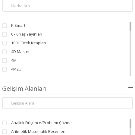
K Smart
0 - 6 Yaş Yayınları
1001 Çiçek Kitapları
4D Master
4M
4M2U
4WD
A + Cube
Gelişim Alanları
Aba Yayınları
Abaküs Kitap
Abc Yayınları
Abm Yayınevi
Analitik Düşünce/Problem Çözme
Acar Oyuncak
Aritmetik Matematik Becerileri