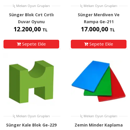
İç Mekan Oyun Grupları
İç Mekan Oyun Grupları
Sünger Blok Cırt Cırtlı
Sünger Merdiven Ve
Duvar Oyunu
Rampa Ge-211
12.200,00
17.000,00
TL
TL
Sepete Ekle
Sepete Ekle
İç Mekan Oyun Grupları
İç Mekan Oyun Grupları
Sünger Kale Blok Ge-229
Zemin Minder Kaplama