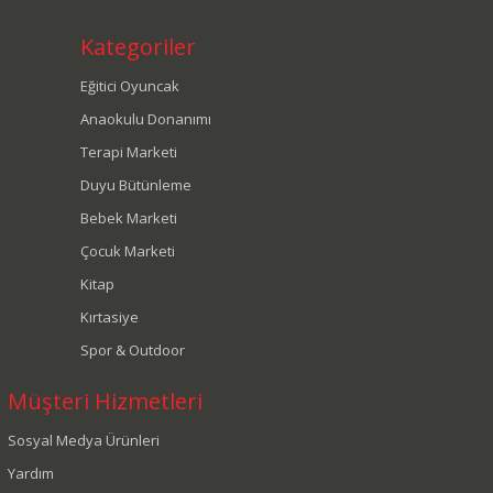
Aptamil
AquaPlay
Kategoriler
Arduino
Eğitici Oyuncak
Arel Kitap
Anaokulu Donanımı
Ark
Terapi Marketi
Arkadaş Yayınları
Duyu Bütünleme
Arkerobox
Bebek Marketi
Arkerobox
Çocuk Marketi
Art Craft
Kitap
Artdeco
Kırtasiye
Artdeco Kids
Spor & Outdoor
Artemis Yayınları
Aslan
Müşteri Hizmetleri
Asmodee
Sosyal Medya Ürünleri
Asya Oyuncak
Yardım
Atadost Yayınları