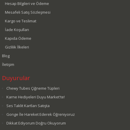
Hesap Bilgileri ve Ödeme
Ateş Yayınları
Mesafeli Satış Sözleşmesi
Aura Kitapları
Kargo ve Teslimat
Avessa
İade Koşulları
Ay-Go
Kapıda Ödeme
Aya Toys
Gizlilik İlkeleri
Ayben Yayınları
Blog
Babil Yayıncılık
Baby Alive
İletişim
Babycim
Duyurular
Babyhope
Chewy Tubes Çiğneme Tüpleri
Babyjem
Karne Hediyeleri Duyu Market'te!
Bal Oyuncak
Ses Taklit Kartları Satışta
Balonevi
Gonge İle Hareket Ederek Öğreniyoruz
BambinoYup
Dikkat Ediyorum Doğru Okuyorum
Bammerz