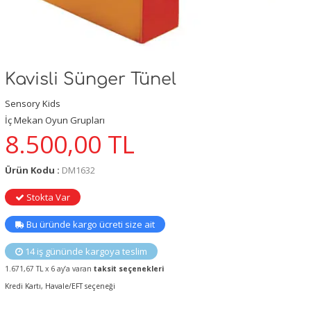
Kavisli Sünger Tünel
Sensory Kids
İç Mekan Oyun Grupları
8.500,00
TL
Ürün Kodu :
DM1632
Stokta Var
Bu üründe kargo ücreti size ait
14 iş gününde kargoya teslim
1.671,67 TL x 6 ay’a varan
taksit seçenekleri
Kredi Kartı, Havale/EFT seçeneği