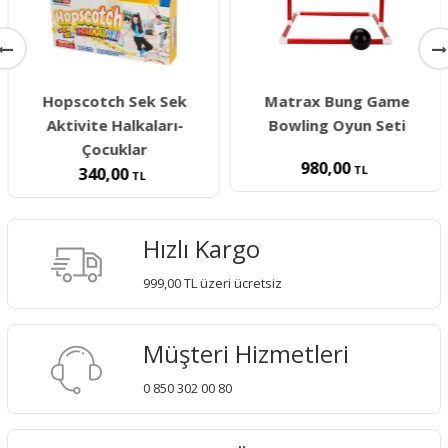
Hopscotch Sek Sek
Matrax Bung Game
Aktivite Halkaları-
Bowling Oyun Seti
Çocuklar
980,00
TL
340,00
TL
Hızlı Kargo
999,00 TL üzeri ücretsiz
Müşteri Hizmetleri
0 850 302 00 80