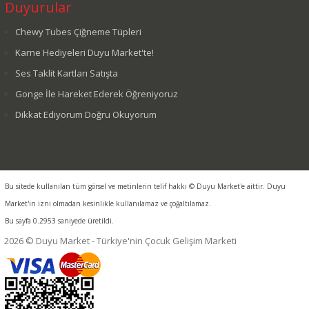
Duyurular
Chewy Tubes Çiğneme Tüpleri
Karne Hediyeleri Duyu Market'te!
Ses Taklit Kartları Satışta
Gonge İle Hareket Ederek Öğreniyoruz
Dikkat Ediyorum Doğru Okuyorum
Bu sitede kullanılan tüm görsel ve metinlerin telif hakkı © Duyu Market'e aittir. Duyu
Market'in izni olmadan kesinlikle kullanılamaz ve çoğaltılamaz.
Bu sayfa 0.2953 saniyede üretildi.
2026 © Duyu Market - Türkiye'nin Çocuk Gelişim Marketi