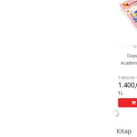
Sp
Duyu
Academ
1.800,00 
1.400,
TL
Kitap