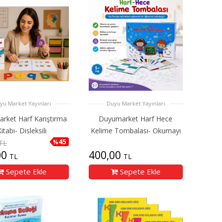
yu Market Yayınları
Duyu Market Yayınları
rket Harf Karıştırma
Duyumarket Harf Hece
itabı- Disleksili
Kelime Tombalası- Okumayı
45
%
TL
00
400,00
TL
TL
Sepete Ekle
Sepete Ekle