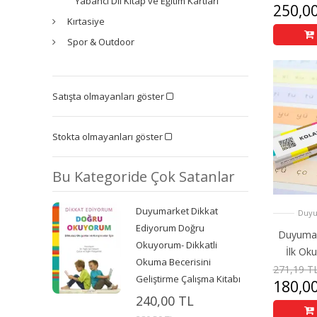
Yabancı Dil Kitap ve Eğitim Kartları
250,0
Kırtasiye
Spor & Outdoor
Satışta olmayanları göster
Stokta olmayanları göster
Bu Kategoride Çok Satanlar
Duyumarket Dikkat
Duyu
Ediyorum Doğru
Duyumark
Okuyorum- Dikkatli
İlk Ok
Okuma Becerisini
271,19 T
Geliştirme Çalışma Kitabı
180,0
240,00 TL