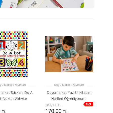
yu Market Yayınları
Duyu Market Yayınları
rket Stickerlı Do A
Duyumarket Yaz Sil Kitabım
 Noktalı Aktivite
Harfleri Öğreniyorum-
9
%
187,13 TL
0
170,00
TL
TL