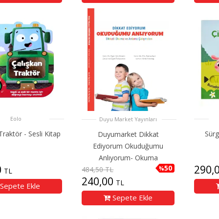
Eolo
Duyu Market Yayınları
Traktör - Sesli Kitap
Sürg
Duyumarket Dikkat
Ediyorum Okuduğumu
Anlıyorum- Okuma
0
290,
50
%
484,50 TL
TL
240,00
TL
Sepete Ekle
Sepete Ekle