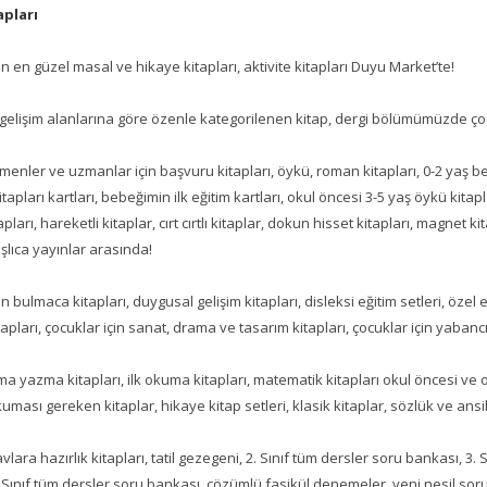
apları
in en güzel masal ve hikaye kitapları, aktivite kitapları Duyu Market’te!
gelişim alanlarına göre özenle kategorilenen kitap, dergi bölümümüzde çocu
itmenler ve uzmanlar için başvuru kitapları, öykü, roman kitapları, 0-2 yaş be
pları kartları, bebeğimin ilk eğitim kartları, okul öncesi 3-5 yaş öykü kitaplar
ları, hareketli kitaplar, cırt cırtlı kitaplar, dokun hisset kitapları, magnet ki
aşlıca yayınlar arasında!
in bulmaca kitapları, duygusal gelişim kitapları, disleksi eğitim setleri, özel
pları, çocuklar için sanat, drama ve tasarım kitapları, çocuklar için yabancı 
ma yazma kitapları, ilk okuma kitapları, matematik kitapları okul öncesi ve ok
ması gereken kitaplar, hikaye kitap setleri, klasik kitaplar, sözlük ve ansi
vlara hazırlık kitapları, tatil gezegeni, 2. Sınıf tüm dersler soru bankası, 3.
 Sınıf tüm dersler soru bankası, çözümlü fasikül denemeler, yeni nesil soru