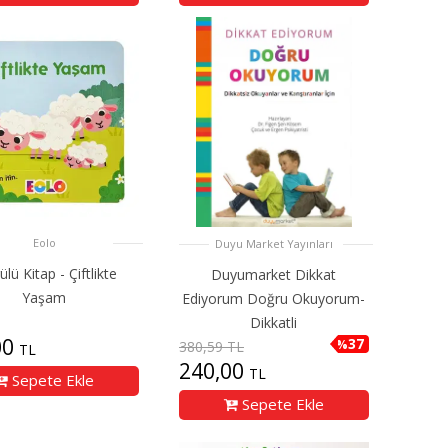
Eolo
Duyu Market Yayınları
ülü Kitap - Çiftlikte
Duyumarket Dikkat
Yaşam
Ediyorum Doğru Okuyorum-
Dikkatli
00
37
%
380,59 TL
TL
240,00
TL
Sepete Ekle
Sepete Ekle