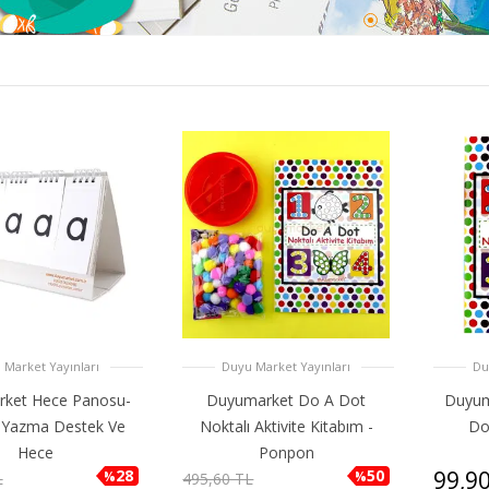
 Market Yayınları
Duyu Market Yayınları
Du
ket Hece Panosu-
Duyumarket Do A Dot
Duyuma
Yazma Destek Ve
Noktalı Aktivite Kitabım -
Dot
Hece
Ponpon
28
50
99,9
%
%
L
495,60 TL