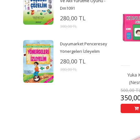
Ve Akıl Yürütme Oyunu -
Dm1091
280,00 TL
380,00 TL
Duyumarket Penceresey
Yönergeleri İzleyelim
280,00 TL
380,00 TL
Yuka 
(Nesn
500,00 T
350,0