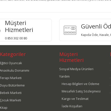
Müşteri
Güvenli Ö
Hizmetleri
Kapıda Öde, Havale, K
0 850 302 00 80
Kategoriler
Müşteri
Hizmetleri
Eğitici Oyuncak
Sosyal Medya Ürünleri
Anaokulu Donanımı
Yardım
Terapi Marketi
Hesap Bilgileri ve Ödeme
Duyu Bütünleme
Mesafeli Satış Sözleşmesi
Bebek Marketi
Kargo ve Teslimat
Çocuk Marketi
İade Koşulları
Kitap