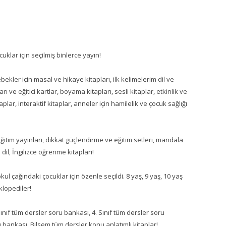
klar için seçilmiş binlerce yayın!
bekler için masal ve hikaye kitapları, ilk kelimelerim dil ve
ı ve eğitici kartlar, boyama kitapları, sesli kitaplar, etkinlik ve
taplar, interaktif kitaplar, anneler için hamilelik ve çocuk sağlığı
 eğitim yayınları, dikkat güçlendirme ve eğitim setleri, mandala
dil, İngilizce öğrenme kitapları!
ul çağındaki çocuklar için özenle seçildi. 8 yaş, 9 yaş, 10 yaş
klopediler!
 Sınıf tüm dersler soru bankası, 4. Sınıf tüm dersler soru
 bankası, Bilsem tüm dersler konu anlatımlı kitaplar!