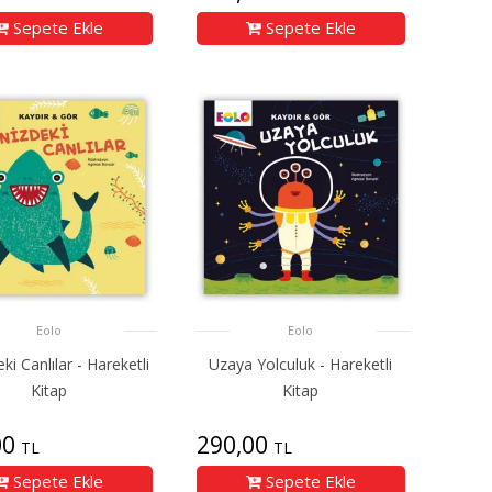
Sepete Ekle
Sepete Ekle
Eolo
Eolo
ki Canlılar - Hareketli
Uzaya Yolculuk - Hareketli
Kitap
Kitap
00
290,00
TL
TL
Sepete Ekle
Sepete Ekle