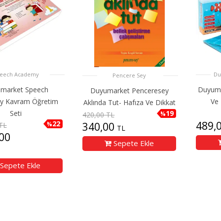
eech Academy
Du
Pencere Sey
market Speech
Duyuma
Duyumarket Penceresey
y Kavram Öğretim
Ve 
Aklında Tut- Hafıza Ve Dikkat
19
Seti
%
420,00 TL
22
489,
340,00
%
TL
TL
00
Sepete Ekle
Sepete Ekle