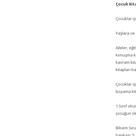
Çocuk Kit
Çocuklar iç
Yaşlara ve 
Aileler, eğ
konuşma kita
kavram kitap
kitapları b
Çocuklar iç
boyama kita
1.Sınıf oku
çocuğun oku
Bilsem Sına
bankası, 5.