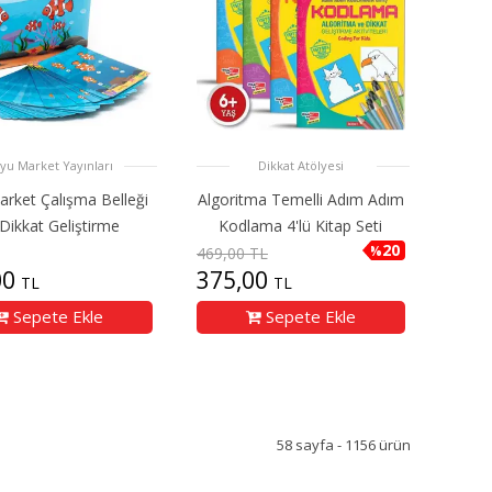
yu Market Yayınları
Dikkat Atölyesi
rket Çalışma Belleği
Algoritma Temelli Adım Adım
Dikkat Geliştirme
Kodlama 4'lü Kitap Seti
20
%
469,00 TL
00
375,00
TL
TL
Sepete Ekle
Sepete Ekle
58 sayfa - 1156 ürün