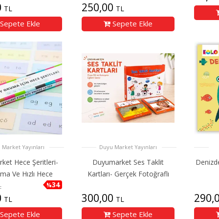
0
250,00
TL
TL
Sepete Ekle
Sepete Ekle
 Market Yayınları
Duyu Market Yayınları
et Hece Şeritleri-
Duyumarket Ses Taklit
Denizde
uma Ve Hızlı Hece
Kartları- Gerçek Fotoğraflı
34
%
L
0
300,00
290,
TL
TL
Sepete Ekle
Sepete Ekle