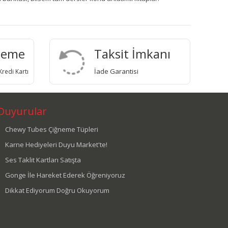
deme
Taksit İmkanı
İade Garantisi
redi Kartı
Duyurular
Chewy Tubes Çiğneme Tüpleri
Karne Hediyeleri Duyu Market'te!
Ses Taklit Kartları Satışta
Gonge İle Hareket Ederek Öğreniyoruz
Dikkat Ediyorum Doğru Okuyorum