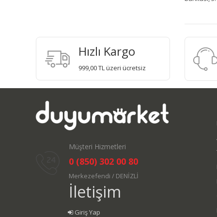
Hızlı Kargo
999,00 TL üzeri ücretsiz
Müşteri Hizmetleri
0 (850) 302 00 80
Merkezefendi / DENİZLİ
İletişim
Giriş Yap