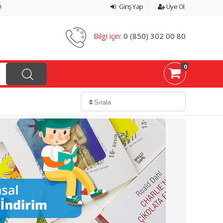
ı
Giriş Yap
Üye Ol
Bilgi için:
0 (850) 302 00 80
0