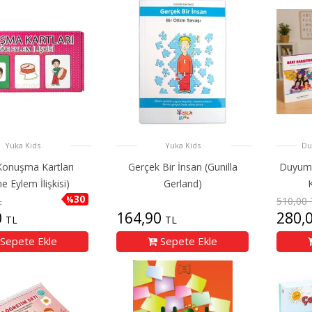
Yuka Kids
Yuka Kids
Du
Konuşma Kartları
Gerçek Bir İnsan (Gunilla
Duyuma
e Eylem İlişkisi)
Gerland)
K
30
%
L
510,00 
0
164,90
280,
TL
TL
Sepete Ekle
Sepete Ekle