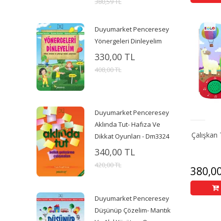
380,59 TL
Duyumarket Penceresey
Yönergeleri Dinleyelim
330,00 TL
408,00 TL
Duyumarket Penceresey
Aklında Tut- Hafıza Ve
Çalışkan 
Dikkat Oyunları - Dm3324
340,00 TL
420,00 TL
380,0
Duyumarket Penceresey
Düşünüp Çözelim- Mantık