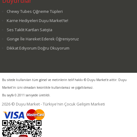
Duyurular
Chewy Tubes Çiğneme Tüpleri
Karne Hediyeleri Duyu Market'te!
Ses Taklit Kartları Satışta
Gonge İle Hareket Ederek Öğreniyoruz
Dikkat Ediyorum Doğru Okuyorum
Bu sitede kullanılan tüm görsel ve metinlerin telif hakkı © Duyu Market'e aittir. Duyu
Market'in izni olmadan kesinlikle kullanılamaz ve çoğaltılamaz.
Bu sayfa 0.2011 saniyede üretildi.
2026 © Duyu Market - Türkiye'nin Çocuk Gelişim Marketi