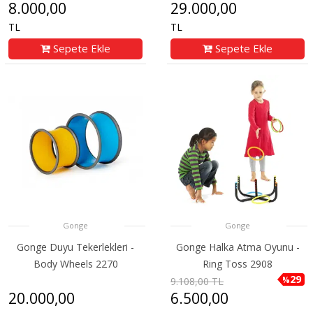
8.000,00
29.000,00
TL
TL
Sepete Ekle
Sepete Ekle
Gonge
Gonge
Gonge Duyu Tekerlekleri -
Gonge Halka Atma Oyunu -
Body Wheels 2270
Ring Toss 2908
29
%
9.108,00 TL
20.000,00
6.500,00