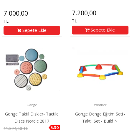
7.200,00
7.000,00
TL
TL
Sepete Ekle
Sepete Ekle
Gonge
Winther
Gonge Taktil Diskler- Tactile
Gonge Denge Eğitim Seti -
Discs Nordic 2817
Taktil Set - Build N'
30
%
11.394,60 TL