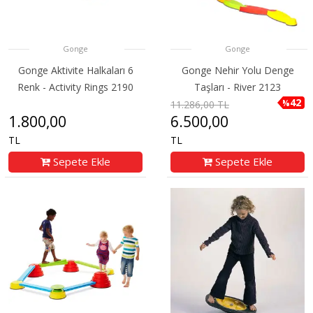
Gonge
Gonge
Gonge Aktivite Halkaları 6
Gonge Nehir Yolu Denge
Renk - Activity Rings 2190
Taşları - River 2123
42
%
11.286,00 TL
1.800,00
6.500,00
TL
TL
Sepete Ekle
Sepete Ekle