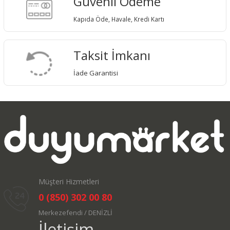
Güvenli Ödeme
Kapıda Öde, Havale, Kredi Kartı
Taksit İmkanı
İade Garantisi
Müşteri Hizmetleri
0 (850) 302 00 80
Merkezefendi / DENİZLİ
İletişim