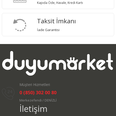
Kapıda Öde, Havale, Kredi Kartı
Taksit İmkanı
İade Garantisi
Müşteri Hizmetleri
0 (850) 302 00 80
Merkezefendi / DENİZLİ
İletişim