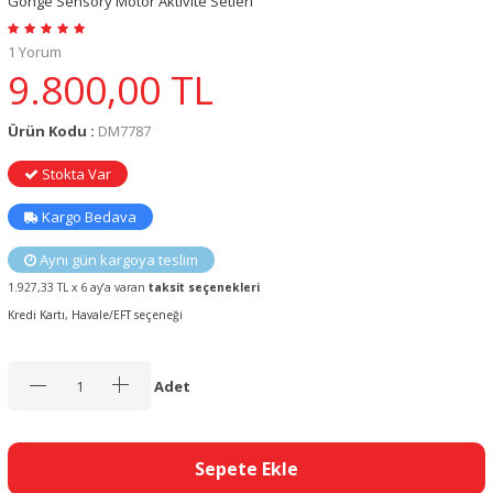
Gonge Sensory Motor Aktivite Setleri
1 Yorum
9.800,00
TL
Ürün Kodu :
DM7787
Stokta Var
Kargo Bedava
Aynı gün kargoya teslim
1.927,33 TL x 6 ay’a varan
taksit seçenekleri
Kredi Kartı, Havale/EFT seçeneği
Adet
Sepete Ekle