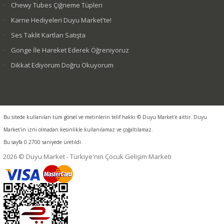
Chewy Tubes Çiğneme Tüpleri
Karne Hediyeleri Duyu Market'te!
Ses Taklit Kartları Satışta
Gonge İle Hareket Ederek Öğreniyoruz
Dikkat Ediyorum Doğru Okuyorum
Bu sitede kullanılan tüm görsel ve metinlerin telif hakkı © Duyu Market'e aittir. Duyu
Market'in izni olmadan kesinlikle kullanılamaz ve çoğaltılamaz.
Bu sayfa 0.2700 saniyede üretildi.
2026 © Duyu Market - Türkiye'nin Çocuk Gelişim Marketi