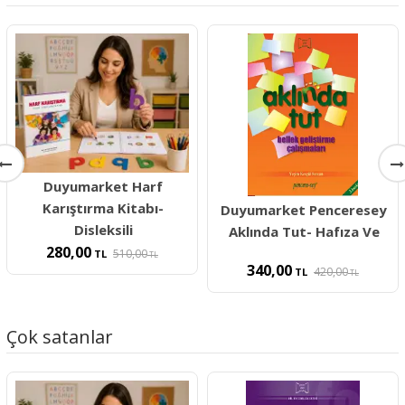
Duyumarket Harf
Karıştırma Kitabı-
Duyumarket Penceresey
Disleksili
Aklında Tut- Hafıza Ve
280,00
510,00
TL
TL
340,00
420,00
TL
TL
Çok satanlar