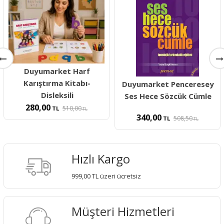
Duyumarket Harf
Karıştırma Kitabı-
Duyumarket Penceresey
Disleksili
Ses Hece Sözcük Cümle
280,00
510,00
TL
TL
340,00
508,50
TL
TL
Hızlı Kargo
999,00 TL üzeri ücretsiz
Müşteri Hizmetleri