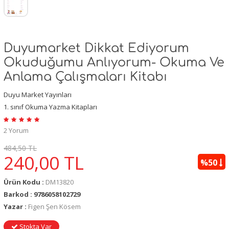
Duyumarket Dikkat Ediyorum
Okuduğumu Anlıyorum- Okuma Ve
Anlama Çalışmaları Kitabı
Duyu Market Yayınları
1. sınıf Okuma Yazma Kitapları
2 Yorum
484,50 TL
240,00
TL
%50
Ürün Kodu :
DM13820
Barkod : 9786058102729
Yazar :
Figen Şen Kösem
Stokta Var