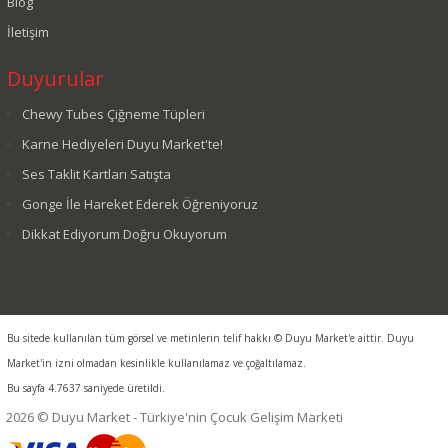
Blog
İletişim
Duyurular
Chewy Tubes Çiğneme Tüpleri
Karne Hediyeleri Duyu Market'te!
Ses Taklit Kartları Satışta
Gonge İle Hareket Ederek Öğreniyoruz
Dikkat Ediyorum Doğru Okuyorum
Bu sitede kullanılan tüm görsel ve metinlerin telif hakkı © Duyu Market'e aittir. Duyu
Market'in izni olmadan kesinlikle kullanılamaz ve çoğaltılamaz.
Bu sayfa 4.7637 saniyede üretildi.
2026 © Duyu Market - Türkiye'nin Çocuk Gelişim Marketi