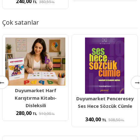
240,00
380,59
TL
TL
Çok satanlar
Duyumarket Harf
Karıştırma Kitabı-
Duyumarket Penceresey
Disleksili
Ses Hece Sözcük Cümle
280,00
510,00
TL
TL
340,00
508,50
TL
TL