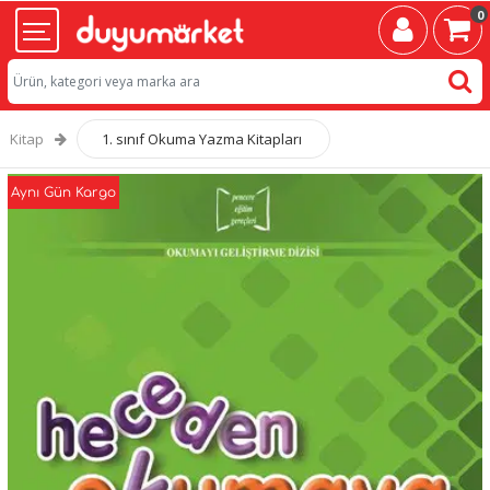
0
Kitap
1. sınıf Okuma Yazma Kitapları
Aynı Gün Kargo