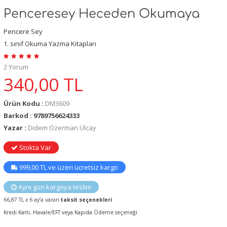
Penceresey Heceden Okumaya
Pencere Sey
1. sınıf Okuma Yazma Kitapları
2 Yorum
340,00
TL
Ürün Kodu :
DM3609
Barkod : 9789756624333
Yazar :
Didem Özerman Ulcay
Stokta Var
999,00 TL ve üzeri ücretsiz kargo
Aynı gün kargoya teslim
66,87 TL x 6 ay’a varan
taksit seçenekleri
Kredi Kartı, Havale/EFT veya Kapıda Ödeme seçeneği