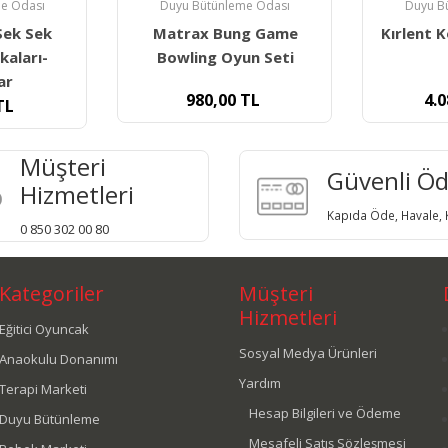
e Odası
Duyu Bütünleme Odası
Duyu B
g Game
Kırlent Köşe Minder Ge-
Köpek T
un Seti
270
Du
TL
4.080,00
TL
3.1
Müşteri
Güvenli Ö
Hizmetleri
Kapıda Öde, Havale, K
0 850 302 00 80
Kategoriler
Müşteri
Hizmetleri
Eğitici Oyuncak
Sosyal Medya Ürünleri
Anaokulu Donanımı
Yardım
Terapi Marketi
Hesap Bilgileri ve Ödeme
Duyu Bütünleme
Mesafeli Satış Sözleşmesi