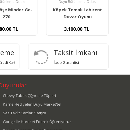
ütünleme Odası
Duyu Bütünleme Odası
emalı Labirent
Stepping Stone - Dikenli
Ma
var Oyunu
Denge Taşı - Kırmızı
00,00
TL
375,00
TL
deme
Taksit İmkanı
İade Garantisi
redi Kartı
Duyurular
Chewy Tubes Çiğneme Tüpleri
Karne Hediyeleri Duyu Market'te!
Ses Taklit Kartları Satışta
Gonge İle Hareket Ederek Öğreniyoruz