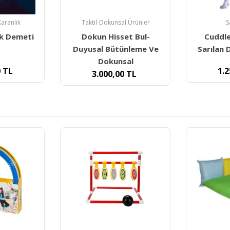
l Ürünler
Salıncaklar
Duyu B
t Bul-
Cuddle Swing Sarı (
Standard
nleme Ve
Sarılan Duyu Salıncağı )
Swin
al
1.250,00
TL
8.4
TL