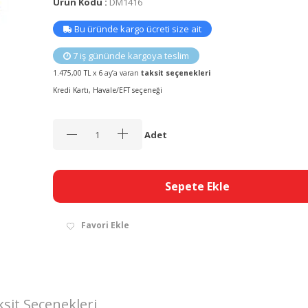
Ürün Kodu :
DM1416
Bu üründe kargo ücreti size ait
7 iş gününde kargoya teslim
1.475,00 TL x 6 ay’a varan
taksit seçenekleri
Kredi Kartı, Havale/EFT seçeneği
Adet
Sepete Ekle
Favori Ekle
sit Seçenekleri