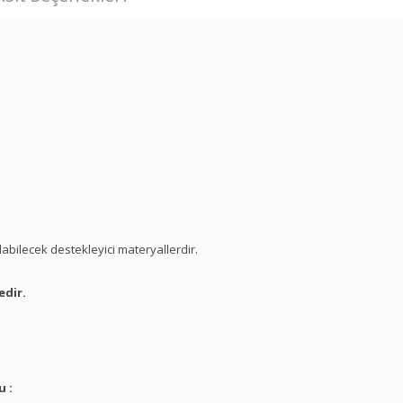
labilecek destekleyici materyallerdir.
edir.
u :