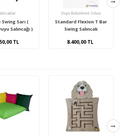
ütünleme Odası
Tırmanma
 Flexion T Bar
Ağ Örgülü İp Tırmanma
Fi
g Salıncak
Duvarı
00,00
TL
7.000,00
TL