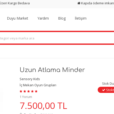
 Üzeri Kargo Bedava
Kapıda ödeme imkan
Duyu Market
Yardım
Blog
İletişim
Uzun Atlama Minder
Sensory Kids
Stok D
İç Mekan Oyun Grupları
Stokt
1 Yorum
7.500,00
TL