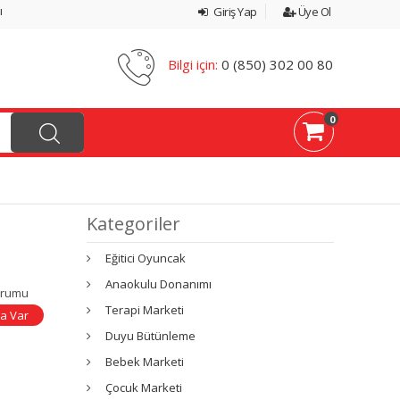
ı
Giriş Yap
Üye Ol
Bilgi için:
0 (850) 302 00 80
0
Kategoriler
Eğitici Oyuncak
Anaokulu Donanımı
urumu
Terapi Marketi
a Var
Duyu Bütünleme
Bebek Marketi
Çocuk Marketi