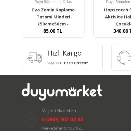
ı
Duyu Bütünleme Odası
Duyu Bütünlem
ma
Hopscotch Sek Sek
Matrax Bun
Aktivite Halkaları-
Bowling Oy
Çocuklar
980,00
340,00
TL
Hızlı Kargo
999,00 TL üzeri ücretsiz
Müşteri Hizmetleri
0 (850) 302 00 80
Merkezefendi / DENİZLİ