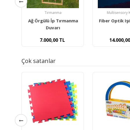
Multisensory Karanlık
Taktil-Dokunsa
nma
Fiber Optik Işık Demeti
Dokun Hisse
Duyusal Bütü
Dokuns
14.000,00
TL
3.000,00
Çok satanlar