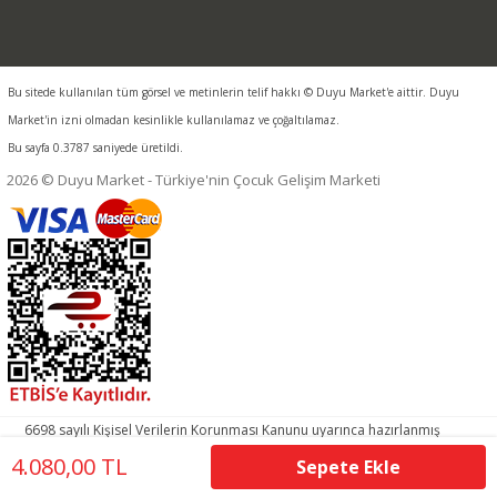
Bu sitede kullanılan tüm görsel ve metinlerin telif hakkı © Duyu Market'e aittir. Duyu
Market'in izni olmadan kesinlikle kullanılamaz ve çoğaltılamaz.
Bu sayfa 0.3787 saniyede üretildi.
2026 © Duyu Market - Türkiye'nin Çocuk Gelişim Marketi
6698 sayılı Kişisel Verilerin Korunması Kanunu uyarınca hazırlanmış
aydınlatma metnimizi okumak ve sitemizde ilgili mevzuata uygun
4.080,00 TL
Sepete Ekle
olarak kullanılan çerezlerle ilgili bilgi almak için lütfen
tıklayınız.