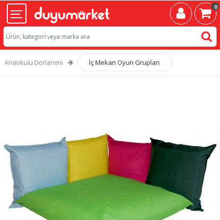
0
Anaokulu Donanımı
İç Mekan Oyun Grupları