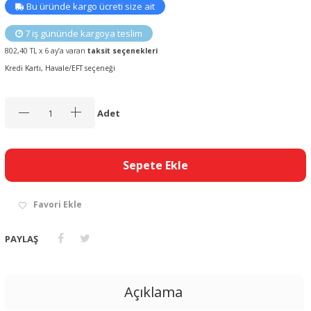
Bu üründe kargo ücreti size ait
7 iş gününde kargoya teslim
802,40 TL x 6 ay’a varan
taksit seçenekleri
Kredi Kartı, Havale/EFT seçeneği
Adet
Sepete Ekle
Favori Ekle
PAYLAŞ
Açıklama