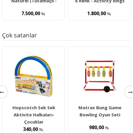
Naturel (Tutamaçlı -
6 Renk - Activity Rings
7.500,00
1.800,00
TL
TL
Çok satanlar
Hopscotch Sek Sek
Matrax Bung Game
Aktivite Halkaları-
Bowling Oyun Seti
Çocuklar
980,00
TL
340,00
TL