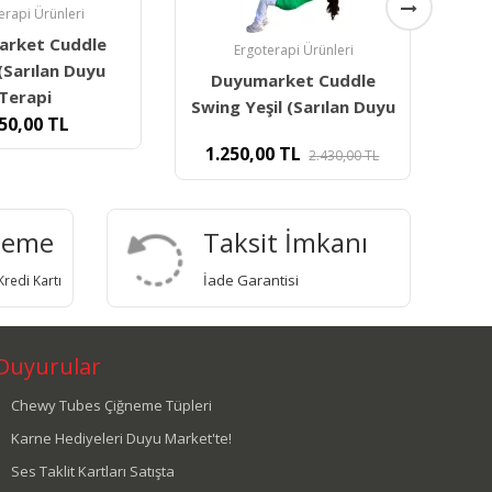
Cu
erapi Ürünleri
Ergoterapi Ürünleri
Sa
arket Cuddle
Duyumarket Body Socks
il (Sarılan Duyu
Beden Çorabı Medium -
0
TL
750,00
TL
2.430,00
TL
deme
Taksit İmkanı
İade Garantisi
redi Kartı
Duyurular
Chewy Tubes Çiğneme Tüpleri
Karne Hediyeleri Duyu Market'te!
Ses Taklit Kartları Satışta