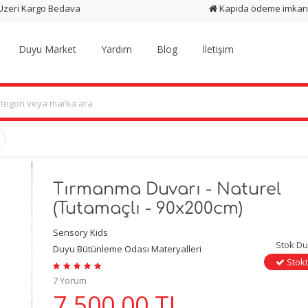
 Üzeri Kargo Bedava
Kapıda ödeme imkan
Duyu Market
Yardım
Blog
İletişim
Tırmanma Duvarı - Naturel
(Tutamaçlı - 90x200cm)
Sensory Kids
Stok D
Duyu Bütünleme Odası Materyalleri
Stokt
7 Yorum
7.500,00
TL