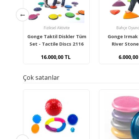
Bahçe Oyuncakları
Aktivite Oyu
r Tüm
Gonge Irmak Taşları -
Tırmanma Me
2116
River Stones 2120
6.000,00
TL
6.800,00
Çok satanlar