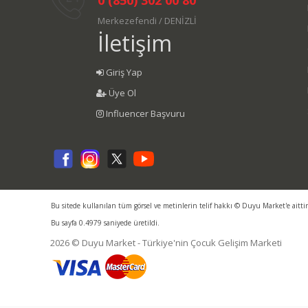
Merkezefendi / DENİZLİ
İletişim
Giriş Yap
Üye Ol
Influencer Başvuru
Bu sitede kullanılan tüm görsel ve metinlerin telif hakkı © Duyu Market'e aitti
Bu sayfa 0.4979 saniyede üretildi.
2026 © Duyu Market - Türkiye'nin Çocuk Gelişim Marketi