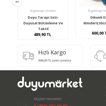
Ergoterapi Ürünleri
Ergoterapi Ür
-
Dikenli Duyu
Duyumarket
 Ve
Minderi(30cm) Mavi
Swing Gri (
Salıncak
600,00
TL
1.250,00
Hızlı Kargo
999,00 TL üzeri ücretsiz
Müşteri Hizmetleri
0 (850) 302 00 80