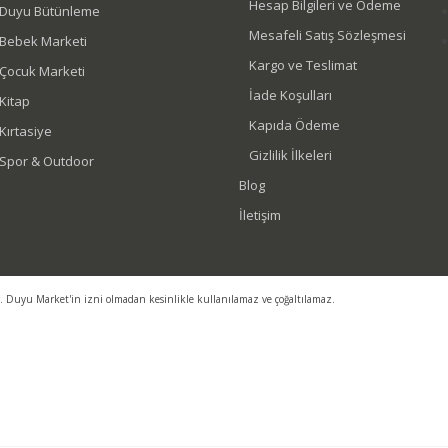
Hesap Bilgileri ve Ödeme
Duyu Bütünleme
Mesafeli Satış Sözleşmesi
Bebek Marketi
Kargo ve Teslimat
Çocuk Marketi
İade Koşulları
Kitap
Kapıda Ödeme
Kırtasiye
Gizlilik İlkeleri
Spor & Outdoor
Blog
İletişim
r. Duyu Market'in izni olmadan kesinlikle kullanılamaz ve çoğaltılamaz.