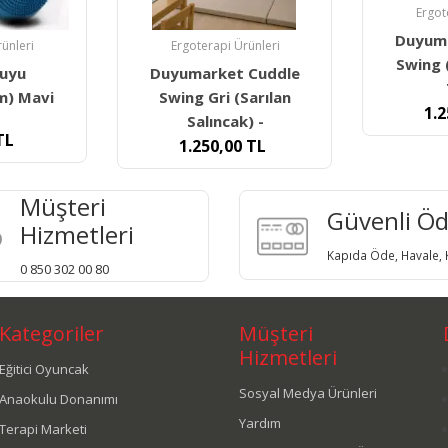
Ergoterapi Ürünleri
Duyumarket Cuddle
ünleri
Ergot
Swing (Sarılan Duyu
 Cuddle
Duyum
Terapi
Sarılan
Swing Yeş
1.250,00
TL
) -
1.250,0
TL
Müşteri
Güvenli Ö
Hizmetleri
Kapıda Öde, Havale, K
0 850 302 00 80
Kategoriler
Müşteri
Hizmetleri
Eğitici Oyuncak
Sosyal Medya Ürünleri
Anaokulu Donanımı
Yardım
Terapi Marketi