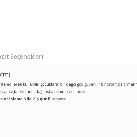
sit Seçenekleri
0cm)
nte edilerek kullanılır, çocukların bir dağcı gibi güvenilir bir ortamda tırma
tamaçlar ile farklı dağ taşları simule edilmiştir.
esi
ortalama 3 ile 7 iş günü
arasıdır.