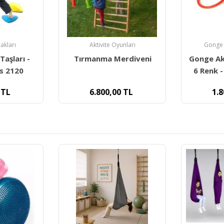
nları
Gonge Sensory Motor
Ergot
rdiveni
Gonge Aktivite Halkaları
Duyumar
6 Renk - Activity Rings
Terapi Fı
TL
1.800,00
TL
40