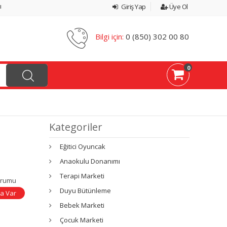
ı
Giriş Yap
Üye Ol
Bilgi için:
0 (850) 302 00 80
0
Kategoriler
Eğitici Oyuncak
Anaokulu Donanımı
Terapi Marketi
urumu
Duyu Bütünleme
a Var
Bebek Marketi
Çocuk Marketi