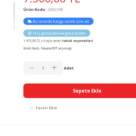
Ürün Kodu :
DM2248
Bu üründe kargo ücreti size ait
14 iş gününde kargoya teslim
1.475,00 TL x 6 ay’a varan
taksit seçenekleri
Kredi Kartı, Havale/EFT seçeneği
Adet
Sepete Ekle
Favori Ekle