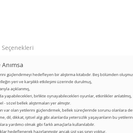
 Seçenekleri
e Anımsa
ilerini güçlendirmeyi hedefleyen bir alıştırma kitabıdır. Beş bölümden oluşmu
elleğin yeri ve karşılıklı etkileşimi üzerinde durulmuş,
arıyla açıklanmış,
yapabilecekleri, birlikte oynayabilecekleri oyunlar, etkinlikler anlatılmış,
 - sözel bellek alıştırmaları yer almıştır.
un var olan yetilerini güçlendirmek, bellek süreçlerinde sorunu olanlara d
dil, dikkat, işitsel algı gibi alanlarda yetersizlik yaşayanların bu yetilerin
 yardımcı olmak gibi farklı amaçlarla kullanılabilir.
ar hedeflenerek hazırlanmıştır ancak üst yaş sınırı yoktur.