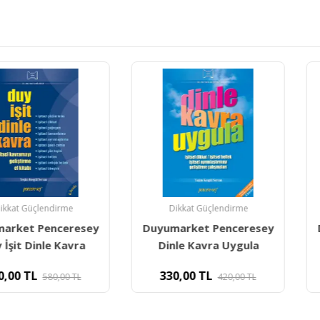
ndirme
Dikkat Güçlendirme
Dikka
enceresey
Duyumarket Penceresey
Duyumar
le Kavra
Dinle Kavra Uygula
Yönergel
330,00
TL
330,0
80,00
TL
420,00
TL