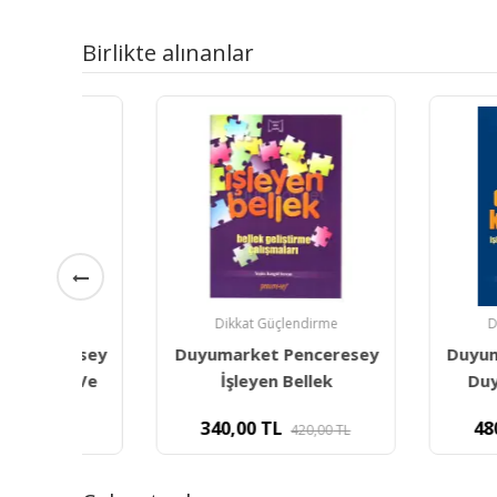
Birlikte alınanlar
Dikkat Güçlendirme
Dikkat Güçle
esey
Duyumarket Penceresey
Duyumarket P
 Ve
İşleyen Bellek
Duy İşit Din
340,00
TL
480,00
TL
L
420,00
TL
5