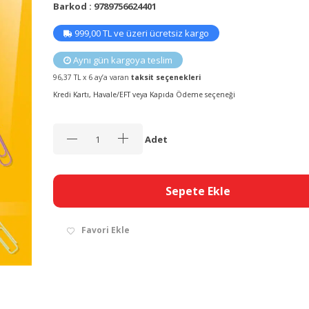
Barkod : 9789756624401
999,00 TL ve üzeri ücretsiz kargo
Aynı gün kargoya teslim
96,37 TL x 6 ay’a varan
taksit seçenekleri
Kredi Kartı, Havale/EFT veya Kapıda Ödeme seçeneği
Adet
Sepete Ekle
Favori Ekle