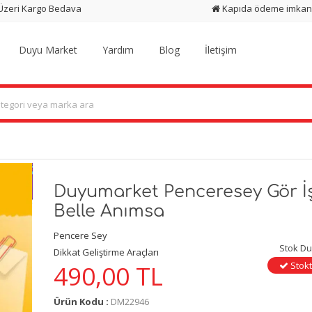
 Üzeri Kargo Bedava
Kapıda ödeme imkan
Duyu Market
Yardım
Blog
İletişim
Duyumarket Penceresey Gör İş
Belle Anımsa
Pencere Sey
Stok D
Dikkat Geliştirme Araçları
Stokt
490,00
TL
Ürün Kodu :
DM22946