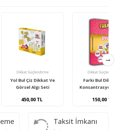
t Güçlendirme
Dikkat Güçlendirme
 Çiz Dikkat Ve
Farkı Bul Dikkat Ve
Far
el Algı Seti
Konsantrasyon Oyunu
0,00
TL
150,00
TL
deme
Taksit İmkanı