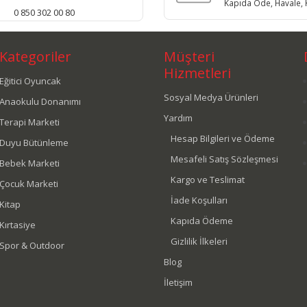
Kapıda Öde, Havale, K
0 850 302 00 80
Kategoriler
Müşteri
Hizmetleri
Eğitici Oyuncak
Sosyal Medya Ürünleri
Anaokulu Donanımı
Yardım
Terapi Marketi
Hesap Bilgileri ve Ödeme
Duyu Bütünleme
Mesafeli Satış Sözleşmesi
Bebek Marketi
Kargo ve Teslimat
Çocuk Marketi
İade Koşulları
Kitap
Kapıda Ödeme
Kırtasiye
Gizlilik İlkeleri
Spor & Outdoor
Blog
İletişim