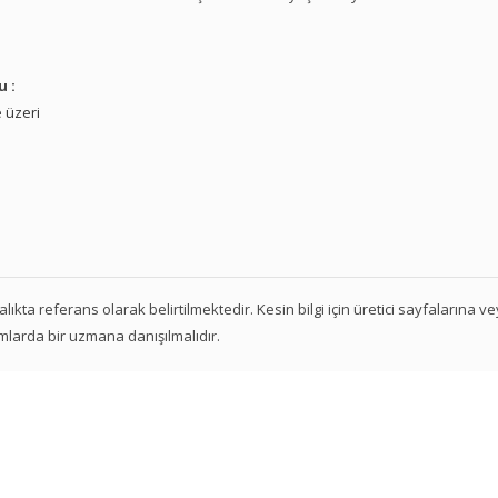
u :
 üzeri
 aralıkta referans olarak belirtilmektedir. Kesin bilgi için üretici sayfalarına 
mlarda bir uzmana danışılmalıdır.