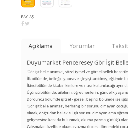
PAYLAŞ
Açıklama
Yorumlar
Taksit
Duyumarket Penceresey Gör İşit Bell
‘Gör işit belle anımsa’, sözel işitsel ve görsel bellek becer
İlk bölümde, belleğin yapısı ve işleyişi tanıtılmış, eğitimde b
İkinci bölümde kitabın kimlere ve nasıl kullanılacağı ayrıntıl
Üçüncü bölümde, ailelerin, öğretmenlerin, gündelik yaşamda 
Dördüncü bölümde işitsel - görsel, beşinci bölümde ise işitsel
‘Gör işit belle anımsa’, herhangi bir sorunu olmayan çocuğ
olmak, doğrudan bellekle ilgili sorunu olmayan ama öğrenme, 
gelişmesine katkıda bulunmak, okuma yazma güçlüğü olanlara
Çalışmalar, özellikle okuma yazma öncesi dönemdeki çocukl