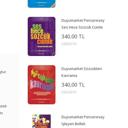
Duyumarket Penceresey
Ses Hece Sözcük Cümle
340,00 TL
508,50 TL
Duyumarket Sözcükten
ştur.
Kavrama
340,00 TL
520,00 TL
estek
in
Duyumarket Penceresey
İşleyen Bellek