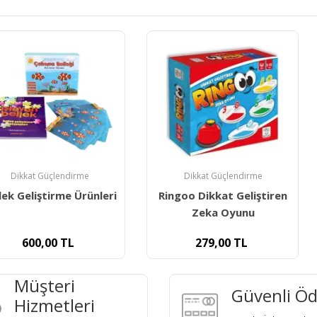
ndirme
Dikkat Güçlendirme
Dikka
me Ürünleri
Ringoo Dikkat Geliştiren
Yol Bul
Zeka Oyunu
Görs
TL
279,00
TL
45
Müşteri
Güvenli Ö
Hizmetleri