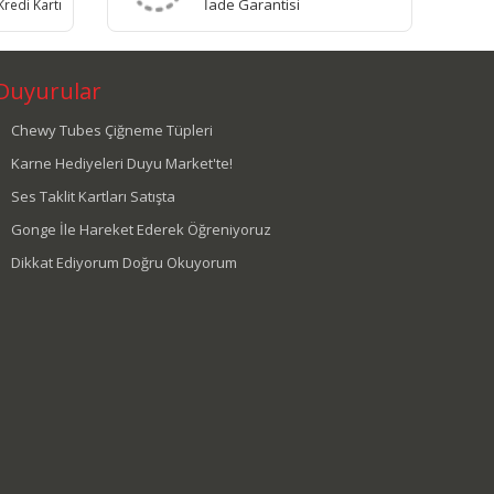
İade Garantisi
redi Kartı
Duyurular
Chewy Tubes Çiğneme Tüpleri
Karne Hediyeleri Duyu Market'te!
Ses Taklit Kartları Satışta
Gonge İle Hareket Ederek Öğreniyoruz
Dikkat Ediyorum Doğru Okuyorum