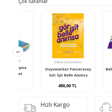
Çok satanlar
Dikkat Güçlendirme
Dikkat Güçle
ma
Duyumarket Penceresey
Bellek Geliştir
t
Gör İşit Belle Anımsa
490,00
TL
600,00
Hızlı Kargo