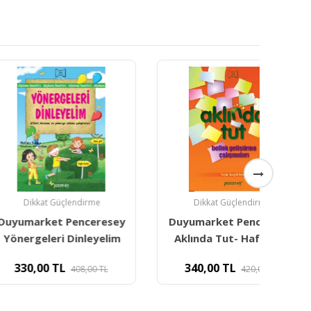
t Güçlendirme
Dikkat Güçlendirme
ket Penceresey
Duyumarket Penceresey
Duy
eri Dinleyelim
Aklında Tut- Hafıza Ve
0
TL
340,00
TL
408,00
TL
420,00
TL