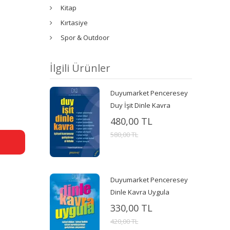
Kitap
Kırtasiye
Spor & Outdoor
İlgili Ürünler
Duyumarket Penceresey
Duy İşit Dinle Kavra
480,00 TL
580,00 TL
Duyumarket Penceresey
Dinle Kavra Uygula
330,00 TL
420,00 TL