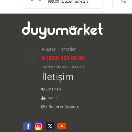
999,00 TL üzeri ücretsiz
Müşteri Hizmetleri
0 (850) 302 00 80
Merkezefendi / DENİZLİ
İletişim
Giriş Yap
Üye Ol
Influencer Başvuru