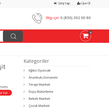
ı
Giriş Yap
Üye Ol
Bilgi için:
0 (850) 302 00 80
0
Kategoriler
it
Eğitici Oyuncak
Anaokulu Donanımı
Terapi Marketi
urumu
Duyu Bütünleme
a Var
Bebek Marketi
Çocuk Marketi