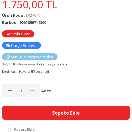
1.750,00
TL
Ürün Kodu :
DM7946
Barkod : 9001890714290
Stokta Var
Kargo Bedava
Aynı gün kargoya teslim
344,17 TL x 6 ay’a varan
taksit seçenekleri
Kredi Kartı, Havale/EFT seçeneği
Adet
Sepete Ekle
Favori Ekle