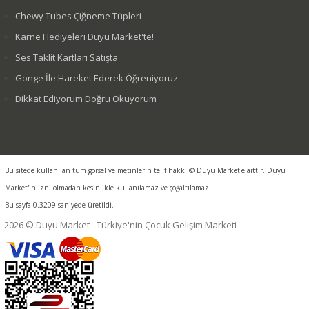
Chewy Tubes Çiğneme Tüpleri
Karne Hediyeleri Duyu Market'te!
Ses Taklit Kartları Satışta
Gonge İle Hareket Ederek Öğreniyoruz
Dikkat Ediyorum Doğru Okuyorum
Bu sitede kullanılan tüm görsel ve metinlerin telif hakkı © Duyu Market'e aittir. Duyu
Market'in izni olmadan kesinlikle kullanılamaz ve çoğaltılamaz.
Bu sayfa 0.3209 saniyede üretildi.
2026 © Duyu Market - Türkiye'nin Çocuk Gelişim Marketi