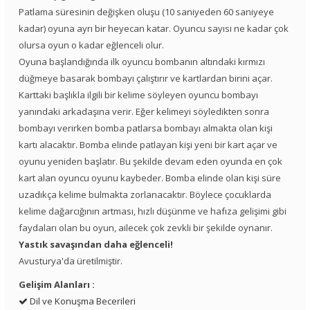
Patlama süresinin değişken oluşu (10 saniyeden 60 saniyeye
kadar) oyuna ayrı bir heyecan katar. Oyuncu sayısı ne kadar çok
olursa oyun o kadar eğlenceli olur.
Oyuna başlandığında ilk oyuncu bombanın altındaki kırmızı
düğmeye basarak bombayı çalıştırır ve kartlardan birini açar.
Karttaki başlıkla ilgili bir kelime söyleyen oyuncu bombayı
yanındaki arkadaşına verir. Eğer kelimeyi söyledikten sonra
bombayı verirken bomba patlarsa bombayı almakta olan kişi
kartı alacaktır. Bomba elinde patlayan kişi yeni bir kart açar ve
oyunu yeniden başlatır. Bu şekilde devam eden oyunda en çok
kart alan oyuncu oyunu kaybeder. Bomba elinde olan kişi süre
uzadıkça kelime bulmakta zorlanacaktır. Böylece çocuklarda
kelime dağarcığının artması, hızlı düşünme ve hafıza gelişimi gibi
faydaları olan bu oyun, ailecek çok zevkli bir şekilde oynanır.
Yastık savaşından daha eğlenceli!
Avusturya'da üretilmiştir.
Gelişim Alanları :
Dil ve Konuşma Becerileri