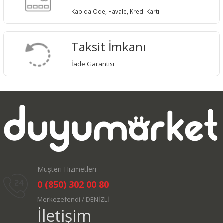
Kapıda Öde, Havale, Kredi Kartı
Taksit İmkanı
İade Garantisi
Müşteri Hizmetleri
0 (850) 302 00 80
Merkezefendi / DENİZLİ
İletişim