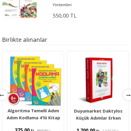
Yöntemleri
550,00 TL
Birlikte alınanlar
Algoritma Temelli Adım
Duyumarket Daktylos
Adım Kodlama 4'lü Kitap
Küçük Adımlar Erken
375,00
1.700,00
469,00
TL
2.049,00
TL
TL