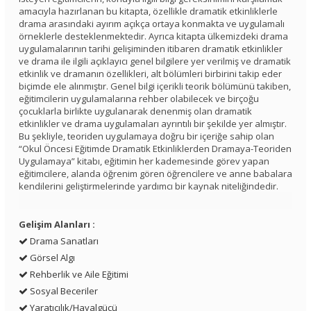
amacıyla hazırlanan bu kitapta, özellikle dramatik etkinliklerle
drama arasındaki ayırım açıkça ortaya konmakta ve uygulamalı
örneklerle desteklenmektedir. Ayrıca kitapta ülkemizdeki drama
uygulamalarının tarihi gelişiminden itibaren dramatik etkinlikler
ve drama ile ilgili açıklayıcı genel bilgilere yer verilmiş ve dramatik
etkinlik ve dramanın özellikleri, alt bölümleri birbirini takip eder
biçimde ele alınmıştır. Genel bilgi içerikli teorik bölümünü takiben,
eğitimcilerin uygulamalarına rehber olabilecek ve birçoğu
çocuklarla birlikte uygulanarak denenmiş olan dramatik
etkinlikler ve drama uygulamaları ayrıntılı bir şekilde yer almıştır.
Bu şekliyle, teoriden uygulamaya doğru bir içeriğe sahip olan
“Okul Öncesi Eğitimde Dramatik Etkinliklerden Dramaya-Teoriden
Uygulamaya” kitabı, eğitimin her kademesinde görev yapan
eğitimcilere, alanda öğrenim gören öğrencilere ve anne babalara
kendilerini geliştirmelerinde yardımcı bir kaynak niteliğindedir.
Gelişim Alanları :
Drama Sanatları
Görsel Algı
Rehberlik ve Aile Eğitimi
Sosyal Beceriler
Yaratıcılık/Hayalgücü