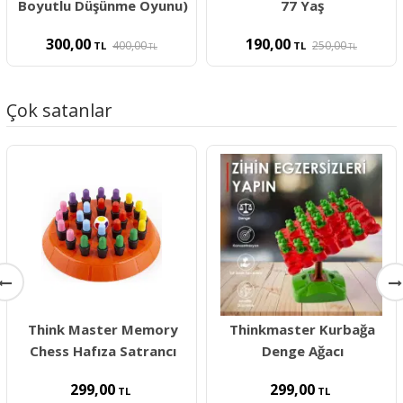
Boyutlu Düşünme Oyunu)
77 Yaş
300,00
190,00
400,00
250,00
TL
TL
TL
TL
Çok satanlar
Think Master Memory
Thinkmaster Kurbağa
Chess Hafıza Satrancı
Denge Ağacı
299,00
299,00
TL
TL