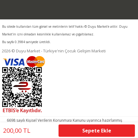
Bu sitede kullanılan tüm görsel ve metinlerin telif hakkı © Duyu Market'e aittir. Duyu
Market'in izni olmadan kesinlikle kullanılamaz ve çoğaltılamaz.
Bu sayfa 0.3984 saniyede üretildi.
2026 © Duyu Market - Türkiye'nin Çocuk Gelişim Marketi
6698 sayılı Kişisel Verilerin Korunması Kanunu uyarınca hazırlanmış
aydınlatma metnimizi okumak ve sitemizde ilgili mevzuata uygun
200,00 TL
Sepete Ekle
olarak kullanılan çerezlerle ilgili bilgi almak için lütfen
tıklayınız.