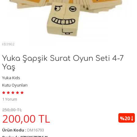
Yuka Şapşik Surat Oyun Seti 4-7
Yaş
Yuka Kids
Kutu Oyunları
1 Yorum
250,00 TL
200,00
TL
%20
Ürün Kodu :
DM16793