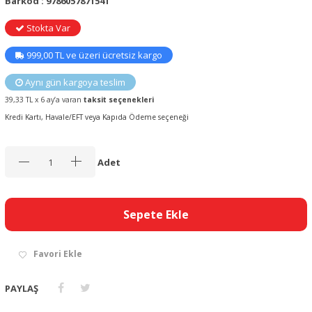
Barkod : 9786057871541
Stokta Var
999,00 TL ve üzeri ücretsiz kargo
Aynı gün kargoya teslim
39,33 TL x 6 ay’a varan
taksit seçenekleri
Kredi Kartı, Havale/EFT veya Kapıda Ödeme seçeneği
Adet
Sepete Ekle
Favori Ekle
PAYLAŞ