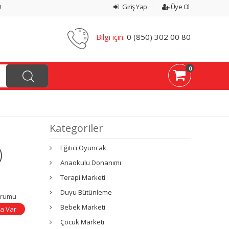
ı
Giriş Yap
Üye Ol
Bilgi için:
0 (850) 302 00 80
0
Kategoriler
Eğitici Oyuncak
)
Anaokulu Donanımı
Terapi Marketi
Duyu Bütünleme
urumu
Bebek Marketi
a Var
Çocuk Marketi