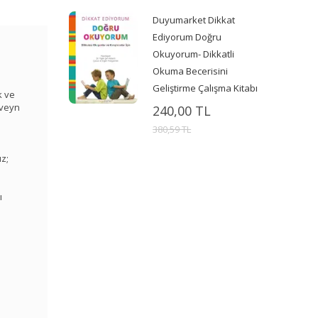
Duyumarket Dikkat
Ediyorum Doğru
Okuyorum- Dikkatli
Okuma Becerisini
Geliştirme Çalışma Kitabı
k ve
eveyn
240,00 TL
380,59 TL
z;
ı