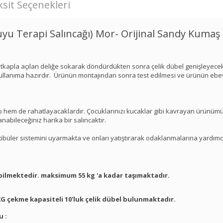
sit Seçenekleri
yu Terapi Salıncağı) Mor- Orijinal Sandy Kumaş
atkapla açılan deliğe sokarak döndürdükten sonra çelik dübel genişleyece
kullanıma hazırdır. Ürünün montajından sonra test edilmesi ve ürünün eb
p hem de rahatlayacaklardır. Çocuklarınızı kucaklar gibi kavrayan ürünümü
abileceğiniz harika bir salıncaktır.
ibüler sistemini uyarmakta ve onları yatıştırarak odaklanmalarına yardımc
bilmektedir. maksimum 55 kg 'a kadar taşımaktadır.
 KG çekme kapasiteli 10'luk çelik dübel bulunmaktadır.
u :