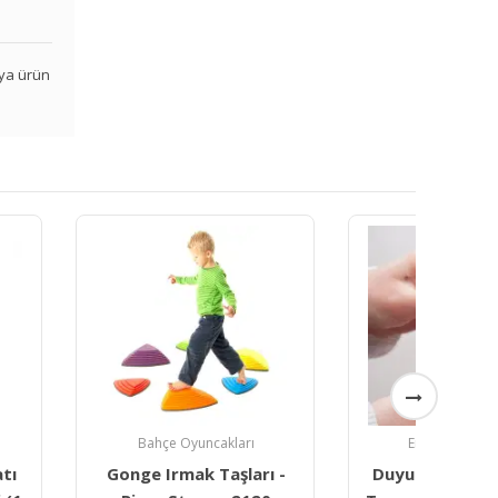
veya ürün
e Oyuncakları
Ergoterapi Ürünleri
rmak Taşları -
Duyumarket Wilbarger
Duy