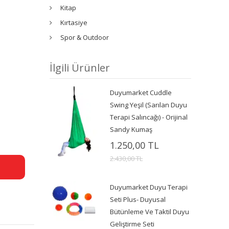
Kitap
Kırtasiye
Spor & Outdoor
İlgili Ürünler
Duyumarket Cuddle
Swing Yeşil (Sarılan Duyu
Terapi Salıncağı) - Orijinal
Sandy Kumaş
1.250,00 TL
2.430,00 TL
Duyumarket Duyu Terapi
Seti Plus- Duyusal
Bütünleme Ve Taktil Duyu
Geliştirme Seti