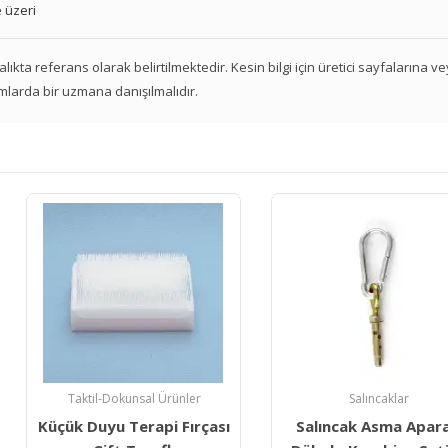
 üzeri
 aralıkta referans olarak belirtilmektedir. Kesin bilgi için üretici sayfalarına 
mlarda bir uzmana danışılmalıdır.
l Ürünler
Salıncaklar
Bahç
pi Fırçası
Salıncak Asma Aparatı
Gonge I