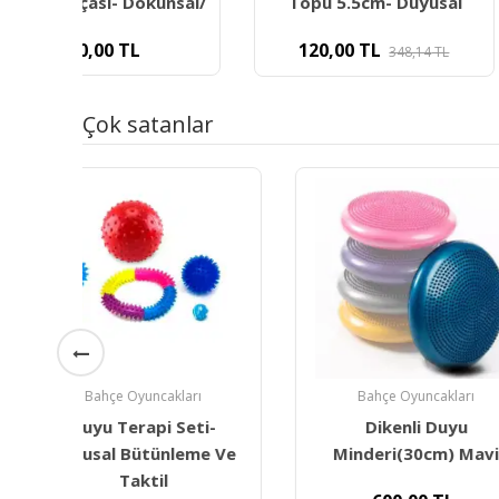
nsal/
Topu 5.5cm- Duyusal
Çift Tar
120,00
TL
150,00
TL
348,14
TL
4
Çok satanlar
Bahçe Oyuncakları
Bahçe Oyunc
-
Dikenli Duyu
Duyumarket
 Ve
Minderi(30cm) Mavi
Swing Gri (
Salıncak