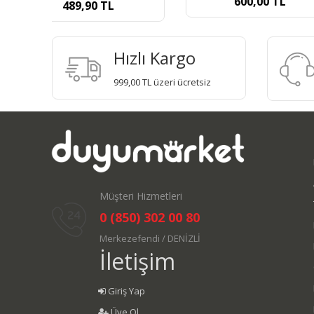
600,00
TL
1.250,00
Hızlı Kargo
999,00 TL üzeri ücretsiz
Müşteri Hizmetleri
0 (850) 302 00 80
Merkezefendi / DENİZLİ
İletişim
Giriş Yap
Üye Ol