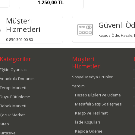
1.250,0
TL
Müşteri
Güvenli Ö
Hizmetleri
Kapıda Öde, Havale, K
0 850 302 00 80
Kategoriler
Müşteri
Hizmetleri
Eğitici Oyuncak
Sosyal Medya Ürünleri
Anaokulu Donanımı
Yardım
Terapi Marketi
Hesap Bilgileri ve Ödeme
Duyu Bütünleme
Mesafeli Satış Sözleşmesi
Bebek Marketi
Kargo ve Teslimat
Çocuk Marketi
İade Koşulları
Kitap
Kapıda Ödeme
Kırtasiye