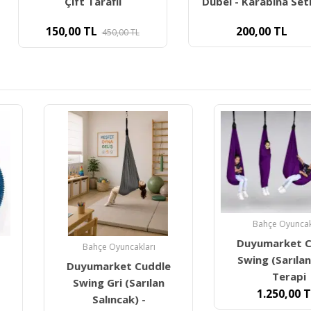
aflı
Dübel - Karabina Seti (1
River
200,00
TL
6.0
50,00
TL
Bahçe Oyuncakları
Duyumarket Cuddle
akları
Bahç
Swing (Sarılan Duyu
 Cuddle
Duyum
Terapi
Sarılan
Swing Yeş
1.250,00
TL
) -