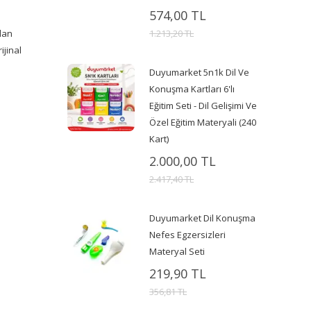
574,00 TL
lan
1.213,20 TL
ijinal
Duyumarket 5n1k Dil Ve
Konuşma Kartları 6'lı
Eğitim Seti - Dil Gelişimi Ve
Özel Eğitim Materyali (240
Kart)
2.000,00 TL
2.417,40 TL
Duyumarket Dil Konuşma
Nefes Egzersizleri
Materyal Seti
219,90 TL
356,81 TL