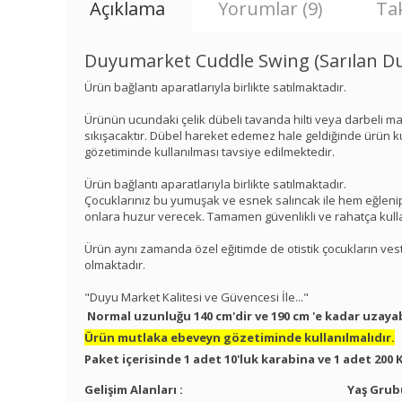
Açıklama
Yorumlar (9)
Tak
Duyumarket Cuddle Swing (Sarılan Du
Ürün bağlantı aparatlarıyla birlikte satılmaktadır.
Ürünün ucundaki çelik dübeli tavanda hilti veya darbeli m
sıkışacaktır. Dübel hareket edemez hale geldiğinde ürün 
gözetiminde kullanılması tavsiye edilmektedir.
Ürün bağlantı aparatlarıyla birlikte satılmaktadır.
Çocuklarınız bu yumuşak ve esnek salıncak ile hem eğleni
onlara huzur verecek. Tamamen güvenlikli ve rahatça kullan
Ürün aynı zamanda özel eğitimde de otistik çocukların vest
olmaktadır.
"Duyu Market Kalitesi ve Güvencesi İle..."
Normal uzunluğu 140 cm'dir ve 190 cm 'e kadar uzaya
Ürün mutlaka ebeveyn gözetiminde kullanılmalıdır.
Paket içerisinde 1 adet 10'luk karabina ve 1 adet 200
Gelişim Alanları :
Yaş Grub