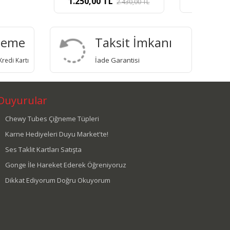
0
TL
750,00
TL
2.430,00
TL
deme
Taksit İmkanı
İade Garantisi
redi Kartı
Duyurular
Chewy Tubes Çiğneme Tüpleri
Karne Hediyeleri Duyu Market'te!
Ses Taklit Kartları Satışta
Gonge İle Hareket Ederek Öğreniyoruz
Dikkat Ediyorum Doğru Okuyorum