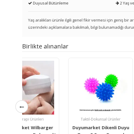
Duyusal Bütünleme
2 Yaş ve
Yaş aralıkları ürünle ilgili genel fikir vermesi için geniş bir
üzerindeki açıklamalara bakılmalı, bilgi bulunamadığı duru
Birlikte alınanlar
Taktil-Dokunsal Ürünler
Taktil-Dokunsa
ger
Duyumarket Dikenli Duyu
Küçük Duyu Tera