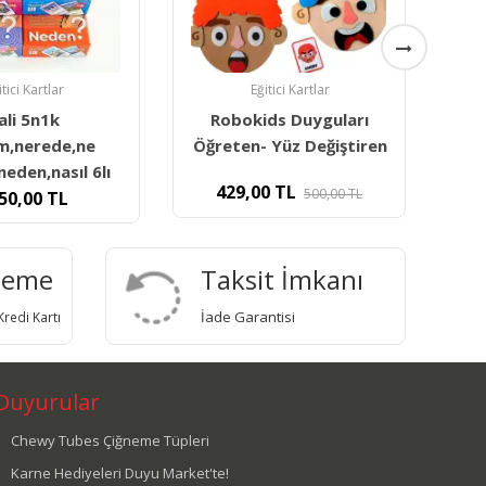
itici Kartlar
Eğitici Kartlar
ds Duyguları
5n1k Kartları - Neden?
 Yüz Değiştiren
0
TL
399,90
TL
500,00
TL
719,86
TL
deme
Taksit İmkanı
İade Garantisi
redi Kartı
Duyurular
Chewy Tubes Çiğneme Tüpleri
Karne Hediyeleri Duyu Market'te!