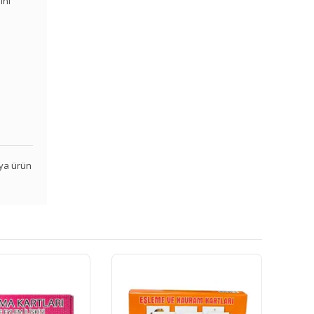
ini
veya ürün