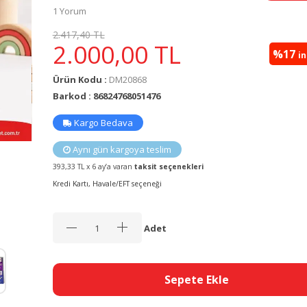
1 Yorum
2.417,40 TL
2.000,00
TL
%17
i
Ürün Kodu :
DM20868
Barkod : 86824768051476
Kargo Bedava
Aynı gün kargoya teslim
393,33 TL x 6 ay’a varan
taksit seçenekleri
Kredi Kartı, Havale/EFT seçeneği
Adet
Sepete Ekle