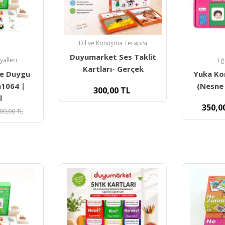
 Terapisi
es Taklit
Eğitici Kartlar
Eğ
Gerçek
Yuka Konuşma Kartları
Yuka Eş
(Nesne Eylem İlişkisi)
Kartları 
TL
350,00
TL
450,0
500,00
TL