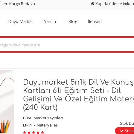
 Üzeri Kargo Bedava
Kapıda ödeme imkan
Duyu Market
Yardım
Blog
İletişim
Duyumarket 5n1k Dil Ve Konu
Kartları 6'lı Eğitim Seti - Dil
Gelişimi Ve Özel Eğitim Mater
(240 Kart)
Duyu Market Yayınları
Stok D
Etkinlik Materyalleri
Stokt