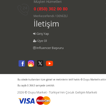
Müşteri Hizmetleri
0 (850) 302 00 80
Merkezefendi / DENİZLİ
İletişim
Giriş Yap
Üye Ol
Influencer Başvuru
Bu sitede kullanılan tüm görsel ve metinlerin telif hakkı © Duyu Market'e aitti
Bu sayfa 0.3663 saniyede üretildi.
2026 © Duyu Market - Türkiye'nin Çocuk Gelişim Marketi