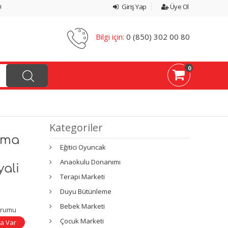
ı
Giriş Yap
Üye Ol
Bilgi için:
0 (850) 302 00 80
0
Kategoriler
şma
Eğitici Oyuncak
Anaokulu Donanımı
yali
Terapi Marketi
Duyu Bütünleme
Bebek Marketi
urumu
Çocuk Marketi
a Var