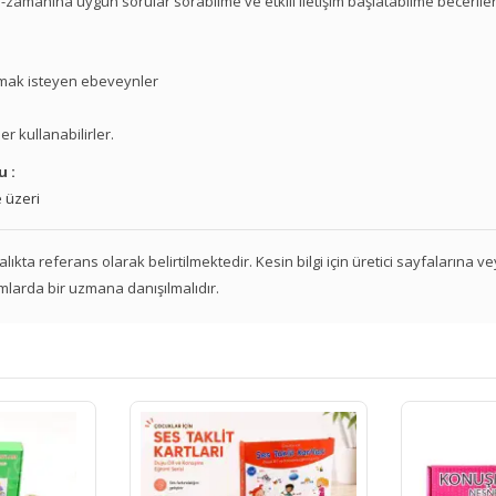
zamanına uygun sorular sorabilme ve etkili iletişim başlatabilme beceriler
olmak isteyen ebeveynler
r kullanabilirler.
u :
 üzeri
 aralıkta referans olarak belirtilmektedir. Kesin bilgi için üretici sayfalarına 
mlarda bir uzmana danışılmalıdır.