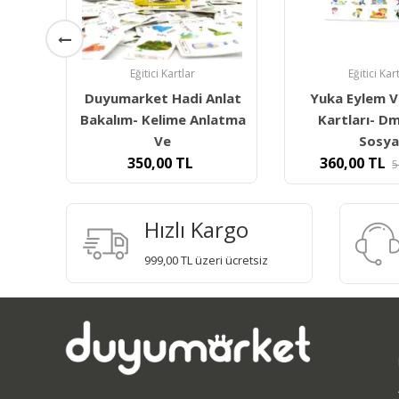
Eğitici Kartlar
Eğitici Kar
nlat
Yuka Eylem Ve Duygu
Duyumarket 5n
atma
Kartları- Dm1064 |
Konuşma Kartl
Sosyal
2.000,00
TL
2
360,00
TL
500,00
TL
Hızlı Kargo
999,00 TL üzeri ücretsiz