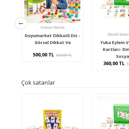
Dil ve Konuşma
Duyumarket S
Etkinlik Materyalleri
Diz -
Kartları- 
Yuka Eylem Ve Duygu
e
Kartları- Dm1064 |
300,00
L
Sosyal
360,00
TL
500,00
TL
Çok satanlar