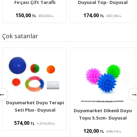
Fırçası Çift Taraflı
Duyusal Top- Duyusal
150,00
174,00
450,00
387,98
TL
TL
TL
TL
Çok satanlar
Duyumarket Duyu Terapi
Seti Plus- Duyusal
Duyumarket Dikenli Duyu
Topu 5.5cm- Duyusal
574,00
1.213,20
TL
TL
120,00
348,14
TL
TL