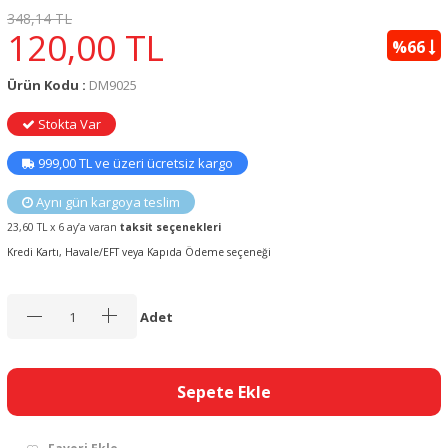
348,14 TL
120,00
TL
%66
Ürün Kodu :
DM9025
Stokta Var
999,00 TL ve üzeri ücretsiz kargo
Aynı gün kargoya teslim
23,60 TL x 6 ay’a varan
taksit seçenekleri
Kredi Kartı, Havale/EFT veya Kapıda Ödeme seçeneği
Adet
Sepete Ekle