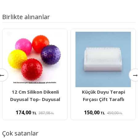
Birlikte alınanlar
12 Cm Silikon Dikenli
Küçük Duyu Terapi
Duyusal Top- Duyusal
Fırçası Çift Taraflı
174,00
150,00
387,98
450,00
TL
TL
TL
TL
Çok satanlar