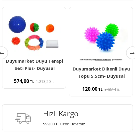
Duyumarket Duyu Terapi
Seti Plus- Duyusal
Duyumarket Dikenli Duyu
Topu 5.5cm- Duyusal
574,00
1.213,20
TL
TL
120,00
348,14
TL
TL
Hızlı Kargo
999,00 TL üzeri ücretsiz