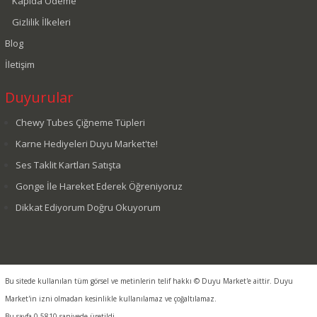
Kapıda Ödeme
Gizlilik İlkeleri
Blog
İletişim
Duyurular
Chewy Tubes Çiğneme Tüpleri
Karne Hediyeleri Duyu Market'te!
Ses Taklit Kartları Satışta
Gonge İle Hareket Ederek Öğreniyoruz
Dikkat Ediyorum Doğru Okuyorum
Bu sitede kullanılan tüm görsel ve metinlerin telif hakkı © Duyu Market'e aittir. Duyu
Market'in izni olmadan kesinlikle kullanılamaz ve çoğaltılamaz.
Bu sayfa 0.5810 saniyede üretildi.