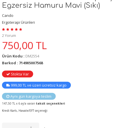
Egzersiz Hamuru Mavi (Sıkı)
Cando
Ergoterapi Ürünleri
2 Yorum
750,00
TL
Ürün Kodu :
DM2554
Barkod : 714905007568
Stokta Var
999,00 TL ve üzeri ücretsiz kargo
Aynı gün kargoya teslim
147,50 TL x 6 ay’a varan
taksit seçenekleri
Kredi Kartı, Havale/EFT seçeneği