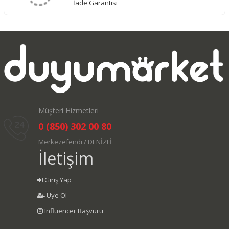
İade Garantisi
Müşteri Hizmetleri
0 (850) 302 00 80
Merkezefendi / DENİZLİ
İletişim
Giriş Yap
Üye Ol
Influencer Başvuru