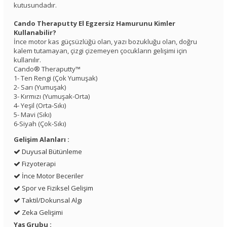
kutusundadır.
Cando Theraputty El Egzersiz Hamurunu Kimler
Kullanabilir?
İnce motor kas güçsüzlüğü olan, yazı bozukluğu olan, doğru
kalem tutamayan, çizgi çizemeyen çocukların gelişimi için
kullanılır.
Cando® Theraputty™
1- Ten Rengi (Çok Yumuşak)
2- Sarı (Yumuşak)
3- Kırmızı (Yumuşak-Orta)
4- Yeşil (Orta-Sıkı)
5- Mavi (Sıkı)
6-Siyah (Çok-Sıkı)
Gelişim Alanları :
Duyusal Bütünleme
Fizyoterapi
İnce Motor Beceriler
Spor ve Fiziksel Gelişim
Taktil/Dokunsal Algı
Zeka Gelişimi
Yaş Grubu :