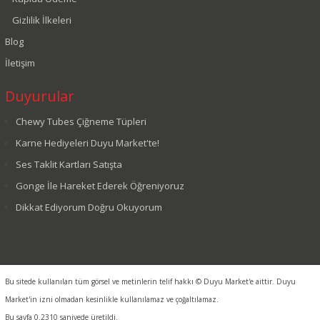
Gizlilik İlkeleri
Blog
İletişim
Duyurular
Chewy Tubes Çiğneme Tüpleri
Karne Hediyeleri Duyu Market'te!
Ses Taklit Kartları Satışta
Gonge İle Hareket Ederek Öğreniyoruz
Dikkat Ediyorum Doğru Okuyorum
Bu sitede kullanılan tüm görsel ve metinlerin telif hakkı © Duyu Market'e aittir. Duyu
Market'in izni olmadan kesinlikle kullanılamaz ve çoğaltılamaz.
Bu sayfa 0.2310 saniyede üretildi.