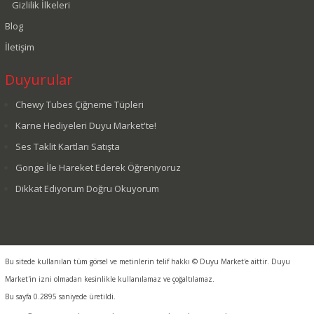
Gizlilik İlkeleri
Blog
İletişim
Duyurular
Chewy Tubes Çiğneme Tüpleri
Karne Hediyeleri Duyu Market'te!
Ses Taklit Kartları Satışta
Gonge İle Hareket Ederek Öğreniyoruz
Dikkat Ediyorum Doğru Okuyorum
Bu sitede kullanılan tüm görsel ve metinlerin telif hakkı © Duyu Market'e aittir. Duyu
Market'in izni olmadan kesinlikle kullanılamaz ve çoğaltılamaz.
Bu sayfa 0.2895 saniyede üretildi.