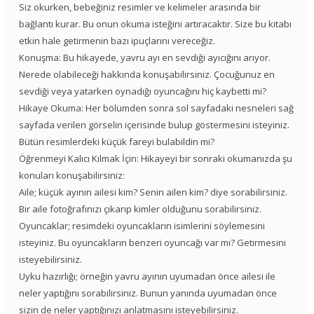
Siz okurken, bebeğiniz resimler ve kelimeler arasında bir
bağlantı kurar. Bu onun okuma isteğini artıracaktır. Size bu kitabı
etkin hale getirmenin bazı ipuçlarını vereceğiz.
Konuşma: Bu hikayede, yavru ayı en sevdiği ayıcığını arıyor.
Nerede olabileceği hakkında konuşabilirsiniz. Çocuğunuz en
sevdiği veya yatarken oynadığı oyuncağını hiç kaybetti mi?
Hikaye Okuma: Her bölümden sonra sol sayfadaki nesneleri sağ
sayfada verilen görselin içerisinde bulup göstermesini isteyiniz.
Bütün resimlerdeki küçük fareyi bulabildin mi?
Öğrenmeyi Kalıcı Kılmak İçin: Hikayeyi bir sonraki okumanızda şu
konuları konuşabilirsiniz:
Aile; küçük ayının ailesi kim? Senin ailen kim? diye sorabilirsiniz.
Bir aile fotoğrafınızı çıkarıp kimler olduğunu sorabilirsiniz.
Oyuncaklar; resimdeki oyuncakların isimlerini söylemesini
isteyiniz. Bu oyuncakların benzeri oyuncağı var mı? Getirmesini
isteyebilirsiniz.
Uyku hazırlığı; örneğin yavru ayının uyumadan önce ailesi ile
neler yaptığını sorabilirsiniz. Bunun yanında uyumadan önce
sizin de neler yaptığınızı anlatmasını isteyebilirsiniz.