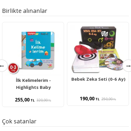
Birlikte alınanlar
Bebek Zeka Seti (0-6 Ay)
İlk Kelimelerim -
Highlights Baby
190,00
250,00
255,00
TL
TL
320,00
TL
TL
Çok satanlar