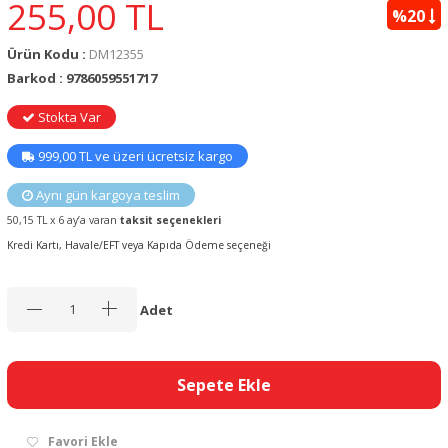
255,00
TL
%20
Ürün Kodu :
DM12355
Barkod : 9786059551717
Stokta Var
999,00 TL ve üzeri ücretsiz kargo
Aynı gün kargoya teslim
50,15 TL x 6 ay’a varan
taksit seçenekleri
Kredi Kartı, Havale/EFT veya Kapıda Ödeme seçeneği
Adet
Sepete Ekle
Favori Ekle