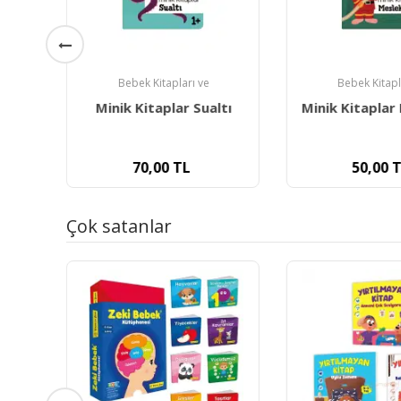
Bebek Kitapları ve
Bebek Kitapl
yüzü
Minik Kitaplar Sualtı
Minik Kitaplar
70,00
TL
50,00
T
Çok satanlar