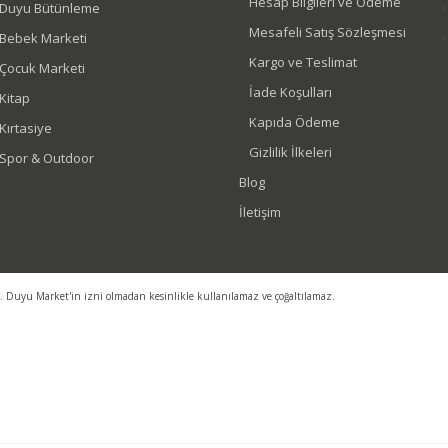
Hesap Bilgileri ve Ödeme
Duyu Bütünleme
Mesafeli Satış Sözleşmesi
Bebek Marketi
Kargo ve Teslimat
Çocuk Marketi
İade Koşulları
Kitap
Kapıda Ödeme
Kırtasiye
Gizlilik İlkeleri
Spor & Outdoor
Blog
İletişim
r. Duyu Market'in izni olmadan kesinlikle kullanılamaz ve çoğaltılamaz.