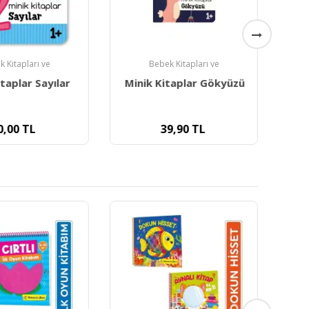
 Kitapları ve
Bebek Kitapları ve
itaplar Sayılar
Minik Kitaplar Gökyüzü
M
0,00
TL
39,90
TL