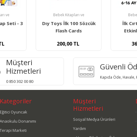
arı ve
Bebek Kitapları ve
Bebek
ap Seti - 3
Dıy Toys İlk 100 Sözcük
İlk Cır
p
Flash Cards
Etkin
TL
200,00
TL
36
Müşteri
Güvenli Ö
Hizmetleri
Kapıda Öde, Havale, K
0 850 302 00 80
Kategoriler
Müşteri
Hizmetleri
Eğitici Oyuncak
Sosyal Medya Ürünleri
Anaokulu Donanımı
Yardım
Terapi Marketi