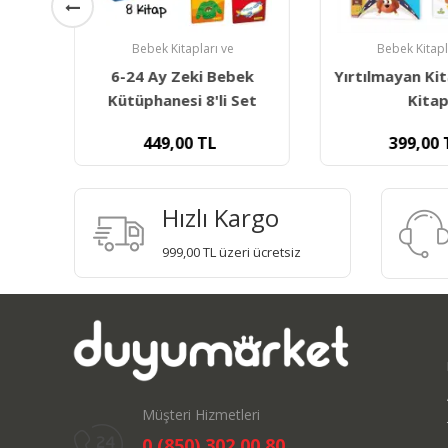
Bebek Kitapları ve
Bebek Kitapl
le -
6-24 Ay Zeki Bebek
Yırtılmayan Kit
ı
Kütüphanesi 8'li Set
Kita
449,00
TL
399,00
Hızlı Kargo
999,00 TL üzeri ücretsiz
Müşteri Hizmetleri
0 (850) 302 00 80