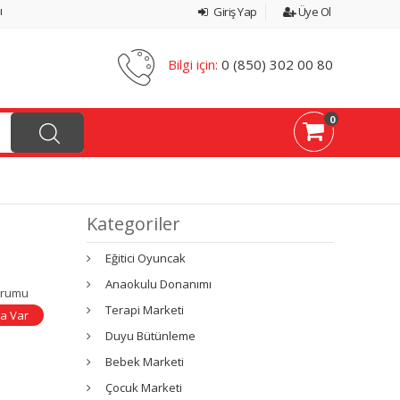
ı
Giriş Yap
Üye Ol
Bilgi için:
0 (850) 302 00 80
0
Kategoriler
Eğitici Oyuncak
Anaokulu Donanımı
urumu
Terapi Marketi
a Var
Duyu Bütünleme
Bebek Marketi
Çocuk Marketi