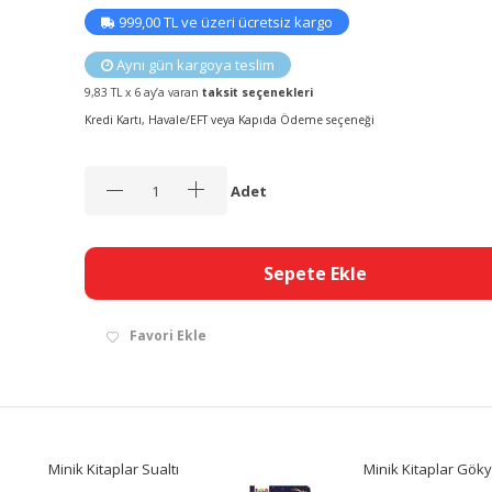
999,00 TL ve üzeri ücretsiz kargo
Aynı gün kargoya teslim
9,83 TL x 6 ay’a varan
taksit seçenekleri
Kredi Kartı, Havale/EFT veya Kapıda Ödeme seçeneği
Adet
Sepete Ekle
Favori Ekle
Minik Kitaplar Sualtı
Minik Kitaplar Gök