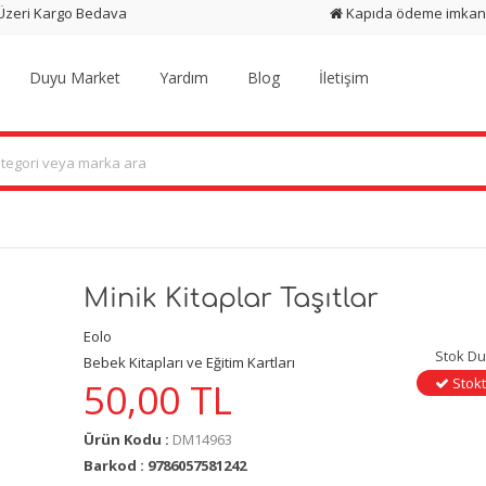
 Üzeri Kargo Bedava
Kapıda ödeme imkan
Duyu Market
Yardım
Blog
İletişim
Minik Kitaplar Taşıtlar
Eolo
Stok D
Bebek Kitapları ve Eğitim Kartları
Stokt
50,00
TL
Ürün Kodu :
DM14963
Barkod : 9786057581242