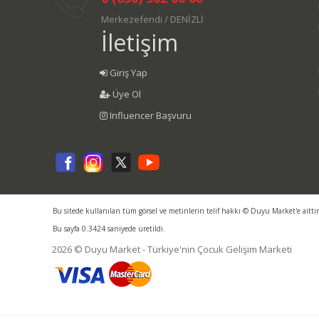
Merkezefendi / DENİZLİ
İletişim
Giriş Yap
Üye Ol
Influencer Başvuru
Bu sitede kullanılan tüm görsel ve metinlerin telif hakkı © Duyu Market'e aitti
Bu sayfa 0.3424 saniyede üretildi.
2026 © Duyu Market - Türkiye'nin Çocuk Gelişim Marketi