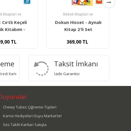
 Kitapları ve
Bebek Kitapları ve
t Cırtlı Keçeli
Dokun Hisset - Aynalı
Y
lik Kitabım -
Kitap 2'li Set
9,00
TL
369,00
TL
deme
Taksit İmkanı
İade Garantisi
redi Kartı
Duyurular
Chewy Tubes Çiğneme Tüpleri
Karne Hediyeleri Duyu Market'te!
Ses Taklit Kartları Satışta