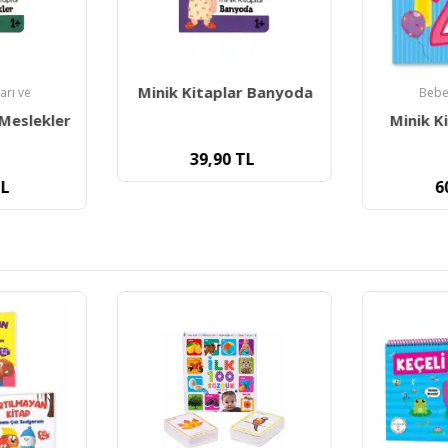
Minik Kitaplar Banyoda
arı ve
Bebek
 Meslekler
Minik K
39,90
TL
L
6