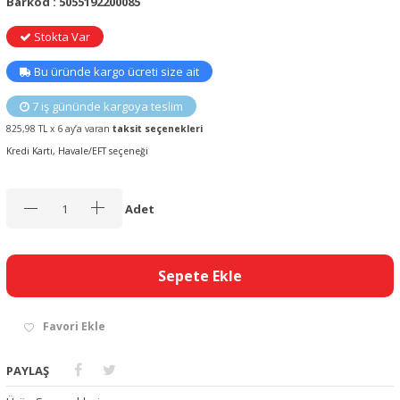
Barkod : 5055192200085
Stokta Var
Bu üründe kargo ücreti size ait
7 iş gününde kargoya teslim
825,98 TL x 6 ay’a varan
taksit seçenekleri
Kredi Kartı, Havale/EFT seçeneği
Adet
Sepete Ekle
Favori Ekle
PAYLAŞ