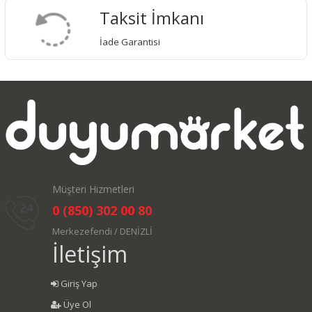
Taksit İmkanı
İade Garantisi
Müşteri Hizmetleri
0 (850) 302 00 80
Merkezefendi / DENİZLİ
İletişim
Giriş Yap
Üye Ol