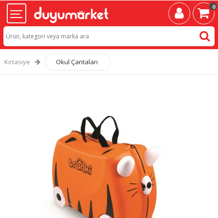
0
Kırtasiye
Okul Çantaları