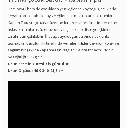
Hem bavul hem de çocukların yeni eğlence kaynağı. Çocuklarla
seyahat artık daha kolay ve eğlenceli. Bavul olarak kullanılan
Kaplan Tipu'yu çocuklar üzerine binerek sürebilir. İçinden çıkan
askısı kullanılarak üzerine oturan çocukla birlikte yetişkinler
tarafından çekilebilir. İhtiyaç duyulduğunda omuz askısı ile
taşınabilir. Bavulun iki tarafında yer alan kilitler bavulun kolay ve
sağlam bir şekilde kapanmasını sağlar. 18 litre iç hacmi vardır,
boş ağırlığı 1,7 kg'dır.
Ürün termin süresi 7 iş günüdür.
Ürün Ölçüsü: 46 X 31 X 21,5 cm