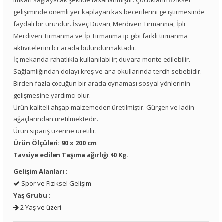
imkan sağlayacak şekilde tasarlanmıştır. Çocukların fiziksel
gelişiminde önemli yer kaplayan kas becerilerini geliştirmesinde
faydalı bir üründür. İsveç Duvarı, Merdiven Tırmanma, İpli
Merdiven Tırmanma ve İp Tırmanma ip gibi farklı tırmanma
aktivitelerini bir arada bulundurmaktadır.
İç mekanda rahatlıkla kullanılabilir; duvara monte edilebilir.
Sağlamlığından dolayı kreş ve ana okullarında tercih sebebidir.
Birden fazla çocuğun bir arada oynaması sosyal yönlerinin
gelişmesine yardımcı olur.
Ürün kaliteli ahşap malzemeden üretilmiştir. Gürgen ve ladin
ağaçlarından üretilmektedir.
Ürün sipariş üzerine üretilir.
Ürün Ölçüleri: 90 x 200 cm
Tavsiye edilen Taşıma ağırlığı 40 Kg.
Gelişim Alanları :
Spor ve Fiziksel Gelişim
Yaş Grubu :
2 Yaş ve üzeri