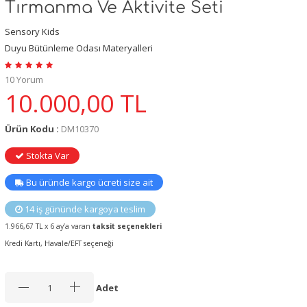
Tırmanma Ve Aktivite Seti
Sensory Kids
Duyu Bütünleme Odası Materyalleri
10 Yorum
10.000,00
TL
Ürün Kodu :
DM10370
Stokta Var
Bu üründe kargo ücreti size ait
14 iş gününde kargoya teslim
1.966,67 TL x 6 ay’a varan
taksit seçenekleri
Kredi Kartı, Havale/EFT seçeneği
Adet