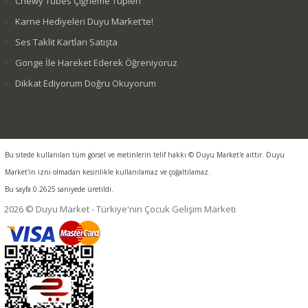
Chewy Tubes Çiğneme Tüpleri
Karne Hediyeleri Duyu Market'te!
Ses Taklit Kartları Satışta
Gonge İle Hareket Ederek Öğreniyoruz
Dikkat Ediyorum Doğru Okuyorum
Bu sitede kullanılan tüm görsel ve metinlerin telif hakkı © Duyu Market'e aittir. Duyu
Market'in izni olmadan kesinlikle kullanılamaz ve çoğaltılamaz.
Bu sayfa 0.2625 saniyede üretildi.
2026 © Duyu Market - Türkiye'nin Çocuk Gelişim Marketi