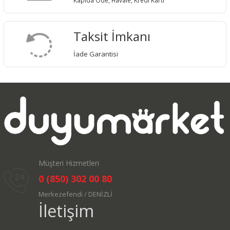
Kapıda Öde, Havale, Kredi Kartı
Taksit İmkanı
İade Garantisi
Müşteri Hizmetleri
0 (850) 302 00 80
Merkezefendi / DENİZLİ
İletişim