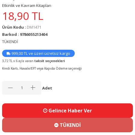
Etkinlik ve Kavram Kitapları
18,90
TL
Ürün Kodu :
DM1471
Barkod : 9786055213404
TÜKENDİ
999,00 TL ve üzeri ücretsiz kargo
3,72 TL x 6 ay’a varan
taksit seçenekleri
Kredi Kartı, Havale/EFT veya Kapıda Ödeme seçeneği
Adet
Gelince Haber Ver
TÜKENDİ