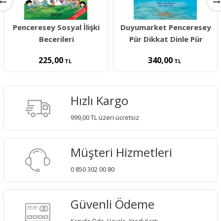
Penceresey Sosyal İlişki
Duyumarket Penceresey
Becerileri
Pür Dikkat Dinle Pür
225,00
340,00
TL
TL
Hızlı Kargo
999,00 TL üzeri ücretsiz
Müşteri Hizmetleri
0 850 302 00 80
Güvenli Ödeme