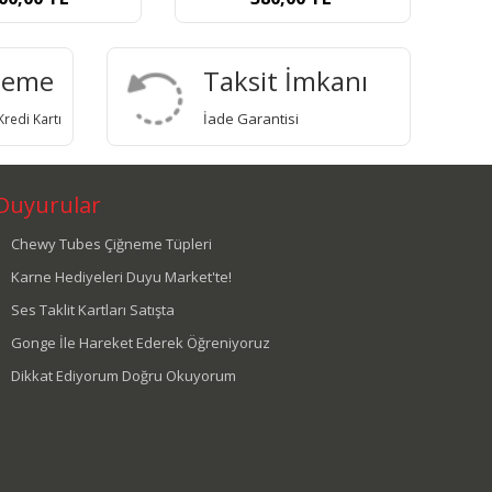
deme
Taksit İmkanı
İade Garantisi
redi Kartı
Duyurular
Chewy Tubes Çiğneme Tüpleri
Karne Hediyeleri Duyu Market'te!
Ses Taklit Kartları Satışta
Gonge İle Hareket Ederek Öğreniyoruz
Dikkat Ediyorum Doğru Okuyorum