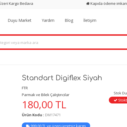
 Üzeri Kargo Bedava
Kapıda ödeme imkan
Duyu Market
Yardım
Blog
İletişim
Standart Digiflex Siyah
FTR
Stok D
Parmak ve Bilek Çalıştırıcılar
Stokt
180,00
TL
Ürün Kodu :
DM17471
999,00 TL ve üzeri ücretsiz kargo