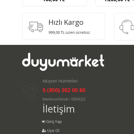
Hızlı Kargo
999,00 TL üzeri ücretsiz
Müşteri Hizmetleri
0 (850) 302 00 80
Merkezefendi / DENİZLİ
İletişim
Giriş Yap
Üye Ol