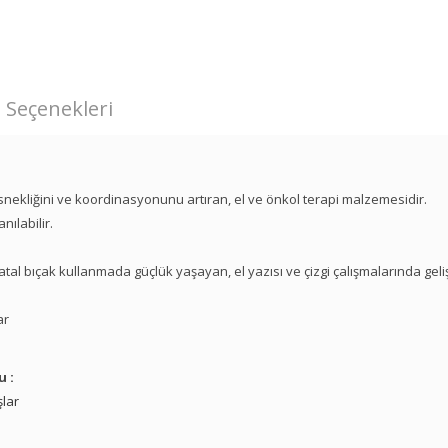
 Seçenekleri
 esnekliğini ve koordinasyonunu artıran, el ve önkol terapi malzemesidir.
nılabilir.
.
tal bıçak kullanmada güçlük yaşayan, el yazısı ve çizgi çalışmalarında gel
ar
u :
lar