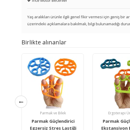
İnce Motor Beceriler
Yaş aralıkları ürünle ilgili genel fikir vermesi için geniş bir
üzerindeki açıklamalara bakılmalı, bilgi bulunamadığı duru
Birlikte alınanlar
Ergoterapi Ürünleri
Parmak ve 
ci
Parmak Güçlendirici
El Ve Bilek Çalı
iği
Ekstansiyon Egzersiz
Tablas