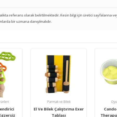
 aralıkta referans olarak belirtilmektedir. Kesin bilgi için üretici sayfalarına 
mlarda bir uzmana danışılmalıdır.
Bilek
Oyun Hamurları
Par
ştırma Exer
Cando- Thera Band
El Ve P
ı
Theraputty El Egzersiz
Topu