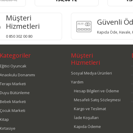
Müşteri
Güvenli Ö
Hizmetleri
Kapıda Öde, Havale, K
0 850 302 00 80
Kategoriler
Müşteri
Hizmetleri
Eğitici Oyuncak
Sosyal Medya Ürünleri
Anaokulu Donanımı
Yardım
Terapi Marketi
Hesap Bilgileri ve Ödeme
Duyu Bütünleme
Mesafeli Satış Sözleşmesi
Bebek Marketi
Kargo ve Teslimat
Çocuk Marketi
İade Koşulları
Kitap
Kapıda Ödeme
Kırtasiye