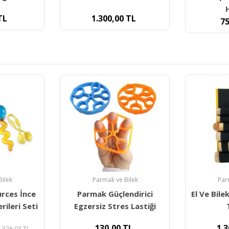
Hamuru
TL
9
750,00
TL
Bilek
Parmak ve Bilek
Par
ndirici
El Ve Bilek Çalıştırma Exer
Joints El
s Lastiği
Tablası
85 Gr Mav
TL
1.300,00
TL
38