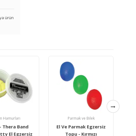
veya ürün
mak ve Bilek
Parmak ve Bilek
armak Egzersiz
Parmak Güçlendirici
P
 - Kırmızı
Egzersiz Stres Lastiği
E