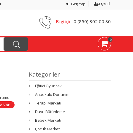
ı
Giriş Yap
Üye Ol
Bilgi için:
0 (850) 302 00 80
0
Kategoriler
Eğitici Oyuncak
Anaokulu Donanımı
urumu
Terapi Marketi
a Var
Duyu Bütünleme
Bebek Marketi
Çocuk Marketi