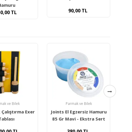
0,00
TL
130,00
TL
mak ve Bilek
Parmak ve Bilek
 Egzersiz Hamuru
Joints El Egzersiz Hamuru
El
i - Ekstra Sert
85 Gr Ten - Ekstra Hafif
0,00
TL
380,00
TL