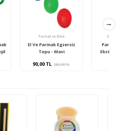
mak ve Bilek
Ergoterapi Ürünleri
armak Egzersiz
Parmak Güçlendirici
P
pu - Mavi
Ekstansiyon Egzersiz
Eg
TL
130,00
TL
262,90
TL