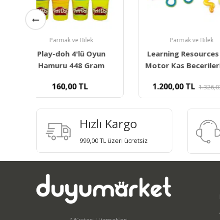
Parmak ve Bilek
Parmak ve 
n
Learning Resources İnce
Parmak Güçle
m
Motor Kas Becerileri Seti
Egzersiz Stre
1.200,00
TL
130,00
1.326,03
TL
Hızlı Kargo
999,00 TL üzeri ücretsiz