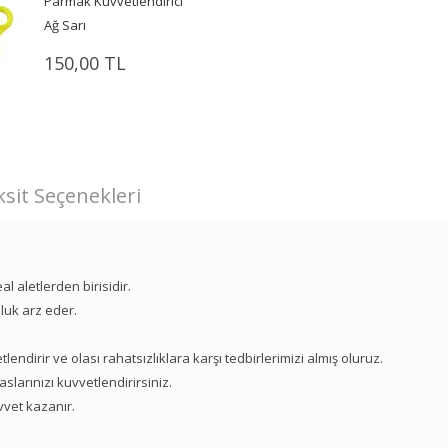
Parmak Kuvvetlendirici
Ağ Sarı
150,00 TL
sit Seçenekleri
 aletlerden birisidir.
luk arz eder.
dirir ve olası rahatsızlıklara karşı tedbirlerimizi almış oluruz.
arınızı kuvvetlendirirsiniz.
vet kazanır.