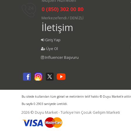
Müşteri Hizmetleri
0 (850) 302 00 80
Merkezefendi / DENİZLİ
İletişim
Giriş Yap
Üye Ol
Influencer Başvuru
Bu sitede kullanılan tüm görsel ve metinlerin telif hakkı © Duyu Market'e aitti
Bu sayfa 0.2903 saniyede üretildi.
2026 © Duyu Market - Türkiye'nin Çocuk Gelişim Marketi