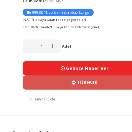
Ürün Kodu :
DM13457
999,00 TL ve üzeri ücretsiz kargo
29,50 TL x 6 ay’a varan
taksit seçenekleri
Kredi Kartı, Havale/EFT veya Kapıda Ödeme seçeneği
Adet
Gelince Haber Ver
TÜKENDİ
Favori Ekle