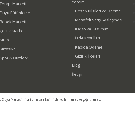
Yardım
Terapi Marketi
Hesap Bilgileri ve Ödeme
Duyu Bütünleme
Mesafeli Satış Sözleşmesi
Bebek Marketi
Kargo ve Teslimat
Çocuk Marketi
İade Koşulları
Kitap
Kapıda Ödeme
Kırtasiye
Gizlilik İlkeleri
Spor & Outdoor
Blog
İletişim
r. Duyu Market'in izni olmadan kesinlikle kullanılamaz ve çoğaltılamaz.