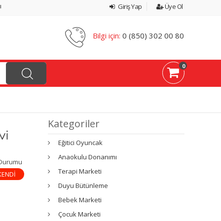
ı
Giriş Yap
Üye Ol
Bilgi için:
0 (850) 302 00 80
0
Kategoriler
vi
Eğitici Oyuncak
Anaokulu Donanımı
 Durumu
Terapi Marketi
KENDİ
Duyu Bütünleme
Bebek Marketi
Çocuk Marketi