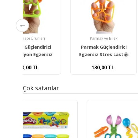
Parmak ve Bilek
Taktil-Dokunsa
ci
Parmak Güçlendirici
Duyumarket Di
siz
Egzersiz Stres Lastiği
Topu 5.5cm-
130,00
TL
120,00
TL
3
Çok satanlar