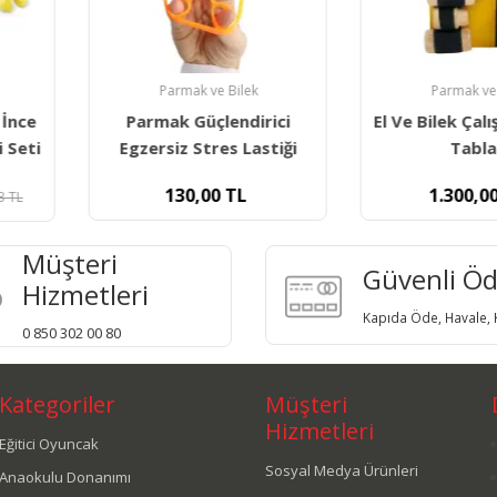
Bilek
Parmak ve Bilek
Par
ndirici
El Ve Bilek Çalıştırma Exer
Joints El
s Lastiği
Tablası
85 Gr Te
TL
1.300,00
TL
38
Müşteri
Güvenli Ö
Hizmetleri
Kapıda Öde, Havale, K
0 850 302 00 80
Kategoriler
Müşteri
Hizmetleri
Eğitici Oyuncak
Sosyal Medya Ürünleri
Anaokulu Donanımı