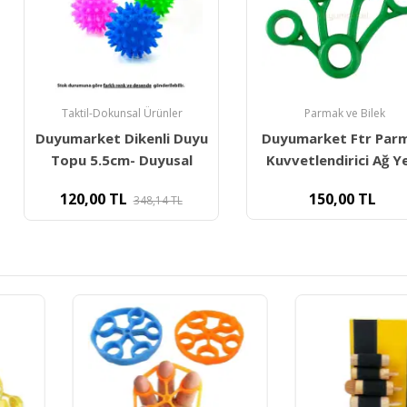
l Ürünler
Parmak ve Bilek
Par
kenli Duyu
Duyumarket Ftr Parmak
El Ve P
 Duyusal
Kuvvetlendirici Ağ Yeşil
To
150,00
TL
90,00
48,14
TL