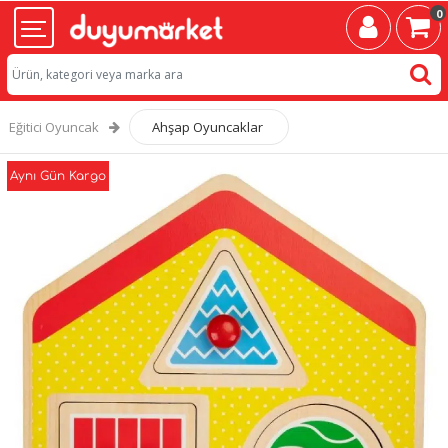
0
Eğitici Oyuncak
Ahşap Oyuncaklar
Aynı Gün Kargo