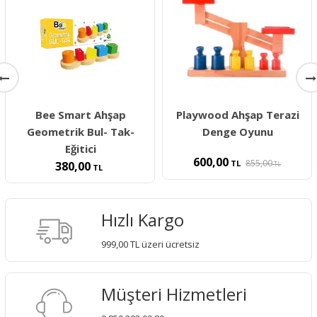
Bee Smart Ahşap
Playwood Ahşap Terazi
Geometrik Bul- Tak-
Denge Oyunu
Eğitici
600,00
855,00
TL
380,00
TL
TL
Hızlı Kargo
999,00 TL üzeri ücretsiz
Müşteri Hizmetleri