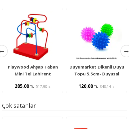
Playwood Ahşap Taban
Duyumarket Dikenli Duyu
Mini Tel Labirent
Topu 5.5cm- Duyusal
285,00
120,00
517,90
348,14
TL
TL
TL
TL
Çok satanlar