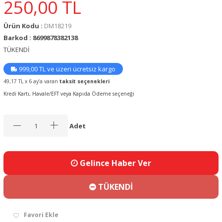
250,00
TL
Ürün Kodu :
DM18219
Barkod : 8699878382138
TÜKENDİ
999,00 TL ve üzeri ücretsiz kargo
49,17 TL x 6 ay’a varan
taksit seçenekleri
Kredi Kartı, Havale/EFT veya Kapıda Ödeme seçeneği
Adet
Gelince Haber Ver
TÜKENDİ
Favori Ekle