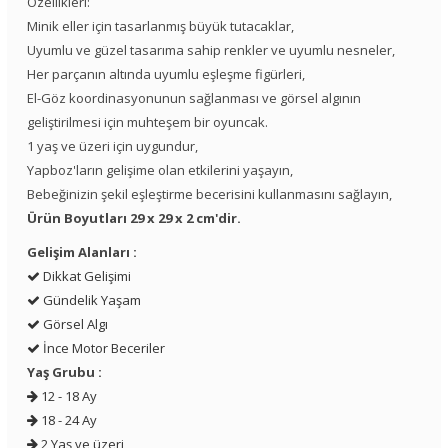
Özellikleri:
Minik eller için tasarlanmış büyük tutacaklar,
Uyumlu ve güzel tasarıma sahip renkler ve uyumlu nesneler,
Her parçanın altında uyumlu eşleşme figürleri,
El-Göz koordinasyonunun sağlanması ve görsel algının
geliştirilmesi için muhteşem bir oyuncak.
1 yaş ve üzeri için uygundur,
Yapboz'ların gelişime olan etkilerini yaşayın,
Bebeğinizin şekil eşleştirme becerisini kullanmasını sağlayın,
Ürün Boyutları 29 x 29 x 2 cm'dir.
Gelişim Alanları :
Dikkat Gelişimi
Gündelik Yaşam
Görsel Algı
İnce Motor Beceriler
Yaş Grubu :
12 - 18 Ay
18 - 24 Ay
2 Yaş ve üzeri