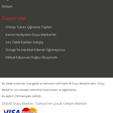
İletişim
Duyurular
Chewy Tubes Çiğneme Tüpleri
Karne Hediyeleri Duyu Market'te!
Ses Taklit Kartları Satışta
Gonge İle Hareket Ederek Öğreniyoruz
Dikkat Ediyorum Doğru Okuyorum
Bu sitede kullanılan tüm görsel ve metinlerin telif hakkı © Duyu Market'e aittir. Duyu
Market'in izni olmadan kesinlikle kullanılamaz ve çoğaltılamaz.
Bu sayfa 0.2304 saniyede üretildi.
2026 © Duyu Market - Türkiye'nin Çocuk Gelişim Marketi