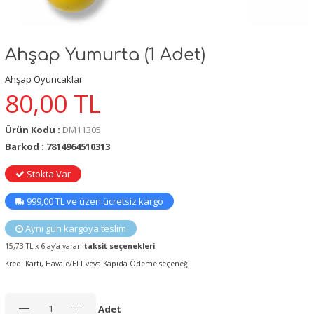
Ahşap Yumurta (1 Adet)
Ahşap Oyuncaklar
80,00
TL
Ürün Kodu :
DM11305
Barkod : 7814964510313
Stokta Var
999,00 TL ve üzeri ücretsiz kargo
Aynı gün kargoya teslim
15,73 TL x 6 ay’a varan
taksit seçenekleri
Kredi Kartı, Havale/EFT veya Kapıda Ödeme seçeneği
Adet