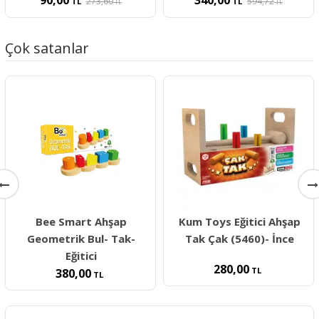
273,60
594,72
TL
TL
TL
TL
Çok satanlar
Bee Smart Ahşap
Kum Toys Eğitici Ahşap
Geometrik Bul- Tak-
Tak Çak (5460)- İnce
Eğitici
280,00
TL
380,00
TL