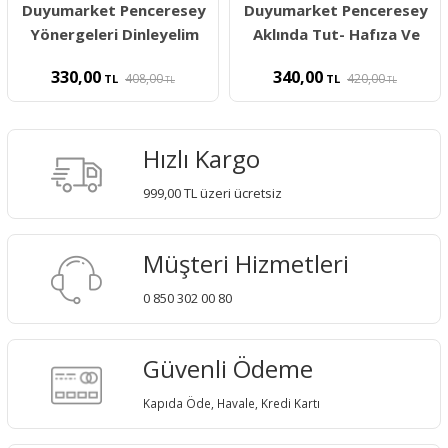
Duyumarket Penceresey
Duyumarket Penceresey
Yönergeleri Dinleyelim
Aklında Tut- Hafıza Ve
330,00
340,00
408,00
420,00
TL
TL
TL
TL
Hızlı Kargo
999,00 TL üzeri ücretsiz
Müşteri Hizmetleri
0 850 302 00 80
Güvenli Ödeme
Kapıda Öde, Havale, Kredi Kartı