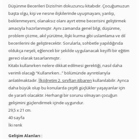
Düşünme Becerileri Dizisi’nin dokuzuncu kitabıdır. Çocuğumuzun
başta olgu, kişi ve nesne ilişkilerinde uyuşmayanı, yanlışı,
beklenmeyeni, olanaksız olanı ayırt etme becerisini geliştirmek
amacıyla hazırlanmıştır. Aynı zamanda genel bilgi, düşünme,
problem çözme, akıl yürütme, ilişki kurma gibi uslamlama ve dil
becerilerini de geliştirecektir. Sorularla, sohbetle yapıldığında
oldukça neşeli, eğlenceli bir şekilde uygulanacak keyifli bir eğitim
gereci olarak tasarlanmıştır.
Kitabı kullanırken nelere dikkat edilmesi gerektiği, nasıl daha
verimli olacağı “Kullanırken...” bölümünde ayrıntılarıyla
anlatılmaktadır.
İlköğretim 2. sınıftan itibaren
kullanılabilir. Ayrıca
daha büyük olup bu konularda çeşitli güçlükler yaşayanlar için
de yararlı olacaktır. Herhangi bir sorunu olmayan çocuğun
gelişimini güçlendirmek içinde uygundur.
29,5 x 21 cm.
40 sayfa
İki renk
Gelişim Alanları :