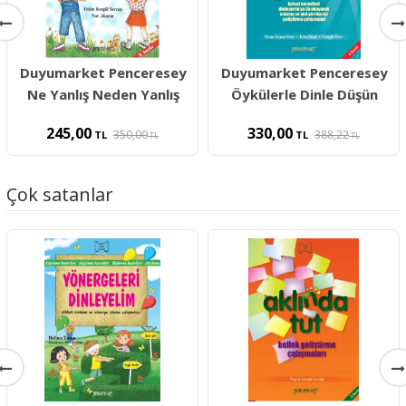
Duyumarket Penceresey
Duyumarket Penceresey
Ne Yanlış Neden Yanlış
Öykülerle Dinle Düşün
245,00
330,00
350,00
388,22
TL
TL
TL
TL
Çok satanlar