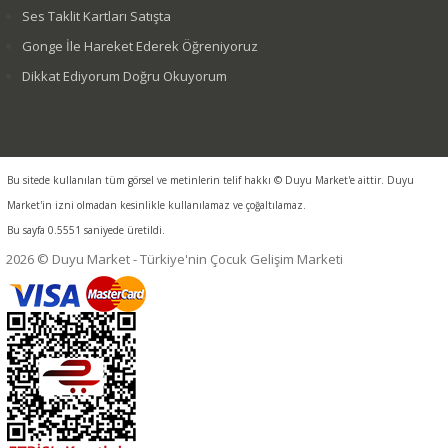
Ses Taklit Kartları Satışta
Gonge İle Hareket Ederek Öğreniyoruz
Dikkat Ediyorum Doğru Okuyorum
Bu sitede kullanılan tüm görsel ve metinlerin telif hakkı © Duyu Market'e aittir. Duyu
Market'in izni olmadan kesinlikle kullanılamaz ve çoğaltılamaz.
Bu sayfa 0.5551 saniyede üretildi.
2026 © Duyu Market - Türkiye'nin Çocuk Gelişim Marketi