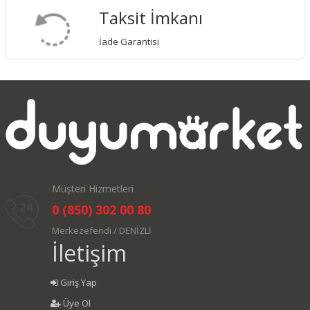
Taksit İmkanı
İade Garantisi
Müşteri Hizmetleri
0 (850) 302 00 80
Merkezefendi / DENİZLİ
İletişim
Giriş Yap
Üye Ol