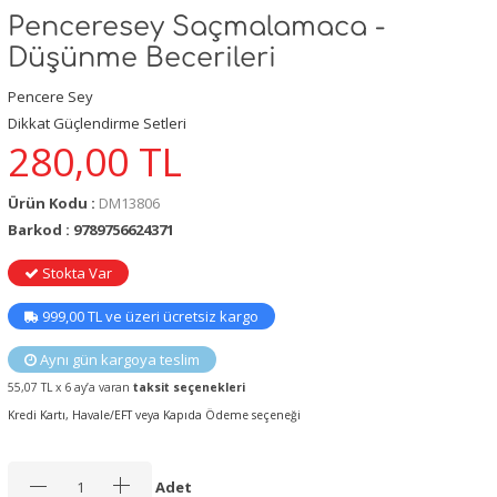
Penceresey Saçmalamaca -
Düşünme Becerileri
Pencere Sey
Dikkat Güçlendirme Setleri
280,00
TL
Ürün Kodu :
DM13806
Barkod : 9789756624371
Stokta Var
999,00 TL ve üzeri ücretsiz kargo
Aynı gün kargoya teslim
55,07 TL x 6 ay’a varan
taksit seçenekleri
Kredi Kartı, Havale/EFT veya Kapıda Ödeme seçeneği
Adet