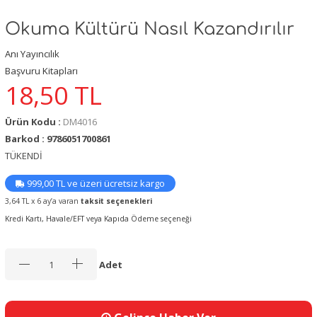
Okuma Kültürü Nasıl Kazandırılır
Anı Yayıncılık
Başvuru Kitapları
18,50
TL
Ürün Kodu :
DM4016
Barkod : 9786051700861
TÜKENDİ
999,00 TL ve üzeri ücretsiz kargo
3,64 TL x 6 ay’a varan
taksit seçenekleri
Kredi Kartı, Havale/EFT veya Kapıda Ödeme seçeneği
Adet