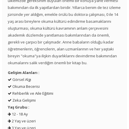
ülkemizde gereksinim duyulan önemli bir konuya yanıt vermesi
bakımından da ilk yapıtlardan biridir. Yıllarca benim de tez izleme
jürisinde yer aldığım, emekle örülü bu doktora çalışması, 0 ile 14
yaş arası bireylere okuma kültürü edindirme basamaklarını
oluşturması, okuma kültürü kavramının anlam çerçevesini
akademik düzlemde yanıtlaması bakımlarından da önemli,
gerekli ve çarpıcı bir çalışmadır. Anne babaların olduğu kadar
öğretmenlerin, öğrencilerin, alan uzmanlarının ve her yaştaki
bireyin "okuma"ya ilişkin duyarlıklarını devindirme bakımından
okumalarını salık verdiğim önemli bir kitap bu.
Gelişim Alanları :
Görsel Algı
Okuma Becerisi
Rehberlik ve Aile Eğitimi
Zeka Gelişimi
Yaş Grubu :
12 - 18 Ay
2 Yaş ve üzeri
3 Yaş ve üzeri