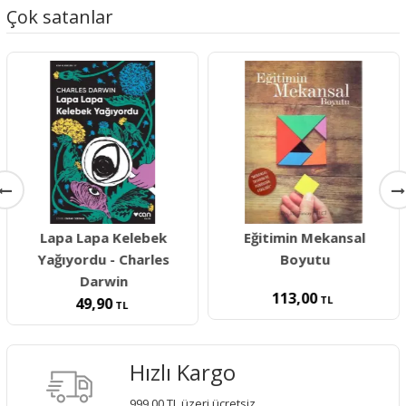
Çok satanlar
Lapa Lapa Kelebek
Eğitimin Mekansal
Yağıyordu - Charles
Boyutu
Darwin
113,00
TL
49,90
TL
Hızlı Kargo
999,00 TL üzeri ücretsiz