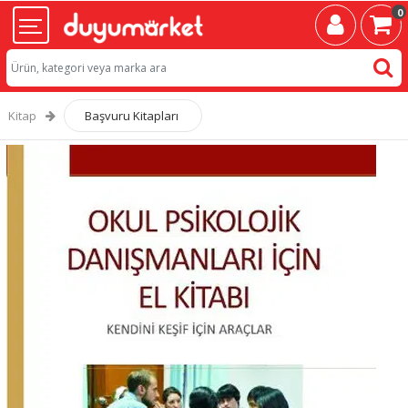
0
Kitap
Başvuru Kitapları