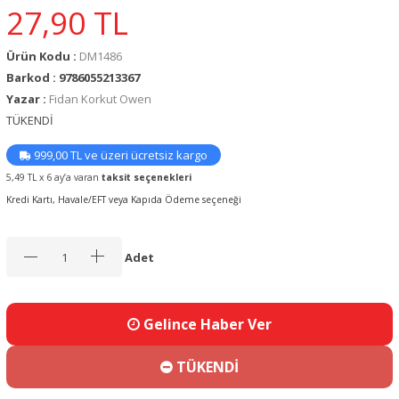
27,90
TL
Ürün Kodu :
DM1486
Barkod : 9786055213367
Yazar :
Fidan Korkut Owen
TÜKENDİ
999,00 TL ve üzeri ücretsiz kargo
5,49 TL x 6 ay’a varan
taksit seçenekleri
Kredi Kartı, Havale/EFT veya Kapıda Ödeme seçeneği
Adet
Gelince Haber Ver
TÜKENDİ