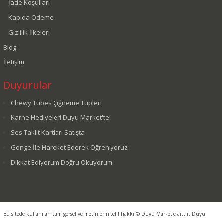
İade Koşulları
Kapıda Ödeme
Gizlilik İlkeleri
Blog
İletişim
Duyurular
Chewy Tubes Çiğneme Tüpleri
Karne Hediyeleri Duyu Market'te!
Ses Taklit Kartları Satışta
Gonge İle Hareket Ederek Öğreniyoruz
Dikkat Ediyorum Doğru Okuyorum
Bu sitede kullanılan tüm görsel ve metinlerin telif hakkı © Duyu Market'e aittir. Duyu