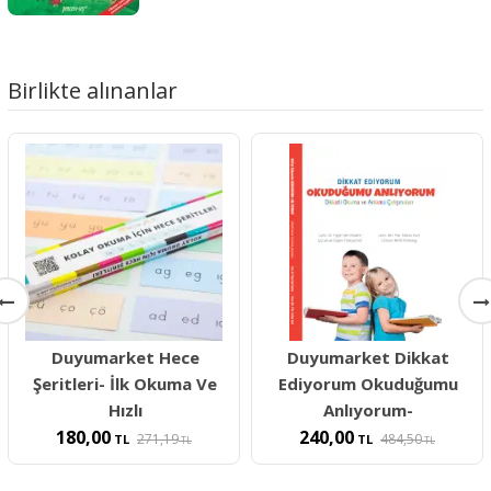
Birlikte alınanlar
Duyumarket Hece
Duyumarket Dikkat
Şeritleri- İlk Okuma Ve
Ediyorum Okuduğumu
Hızlı
Anlıyorum-
180,00
240,00
271,19
484,50
TL
TL
TL
TL