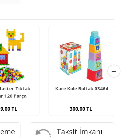
3
Master Tiktak
Kare Kule Bultak 03464
ar 120 Parça
9,00
TL
300,00
TL
deme
Taksit İmkanı