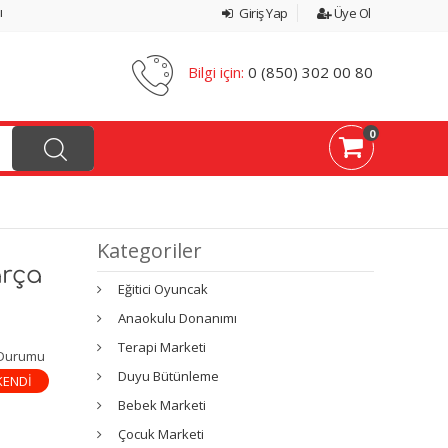
ı
Giriş Yap
Üye Ol
Bilgi için:
0 (850) 302 00 80
0
Kategoriler
arça
Eğitici Oyuncak
Anaokulu Donanımı
Terapi Marketi
 Durumu
Duyu Bütünleme
KENDİ
Bebek Marketi
Çocuk Marketi