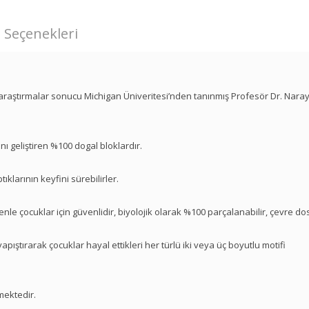
 Seçenekleri
ık araştırmalar sonucu Michigan Üniveritesi’nden tanınmış Profesör Dr. Nara
nı geliştiren %100 dogal bloklardır.
ıklarının keyfini sürebilirler.
denle çocuklar için güvenlidir, biyolojik olarak %100 parçalanabilir, çevre do
pıştırarak çocuklar hayal ettikleri her türlü iki veya üç boyutlu motifi
mektedir.