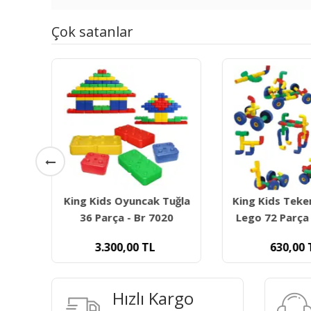
Çok satanlar
zlu
King Kids Oyuncak Tuğla
King Kids Teker
ül -
36 Parça - Br 7020
Lego 72 Parça 
3.300,00
TL
630,00
Hızlı Kargo