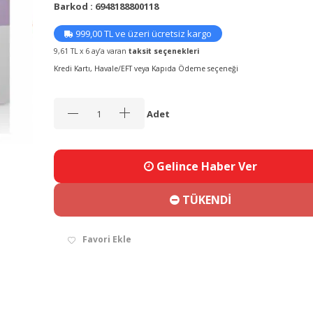
Barkod : 6948188800118
999,00 TL ve üzeri ücretsiz kargo
9,61 TL x 6 ay’a varan
taksit seçenekleri
Kredi Kartı, Havale/EFT veya Kapıda Ödeme seçeneği
Adet
Gelince Haber Ver
TÜKENDİ
Favori Ekle