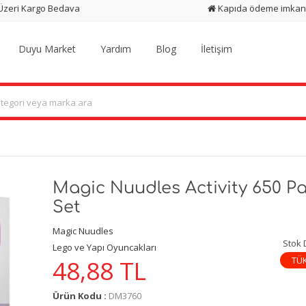
 Üzeri Kargo Bedava
Kapıda ödeme imkan
Duyu Market
Yardım
Blog
İletişim
Magic Nuudles Activity 650 P
Set
Magic Nuudles
Stok
Lego ve Yapı Oyuncakları
TÜ
48,88
TL
Ürün Kodu :
DM3760