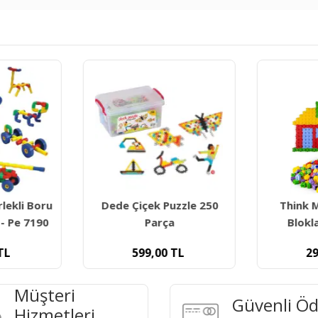
lekli Boru
Dede Çiçek Puzzle 250
Think 
- Pe 7190
Parça
Blokl
TL
599,00
TL
29
Müşteri
Güvenli Ö
Hizmetleri