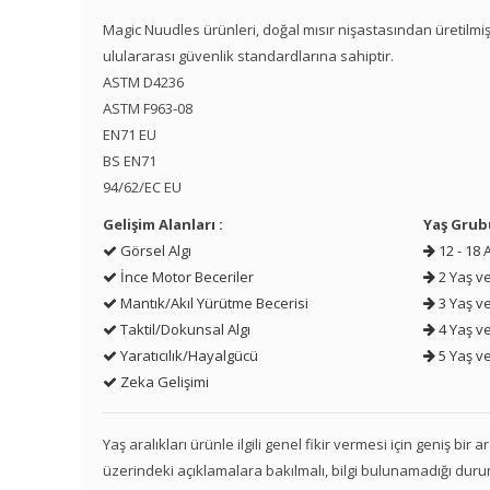
Magic Nuudles ürünleri, doğal mısır nişastasından üretilmiş
ululararası güvenlik standardlarına sahiptir.
ASTM D4236
ASTM F963-08
EN71 EU
BS EN71
94/62/EC EU
Gelişim Alanları :
Yaş Grub
Görsel Algı
12 - 18 
İnce Motor Beceriler
2 Yaş ve
Mantık/Akıl Yürütme Becerisi
3 Yaş ve
Taktil/Dokunsal Algı
4 Yaş ve
Yaratıcılık/Hayalgücü
5 Yaş ve
Zeka Gelişimi
Yaş aralıkları ürünle ilgili genel fikir vermesi için geniş bir
üzerindeki açıklamalara bakılmalı, bilgi bulunamadığı duru