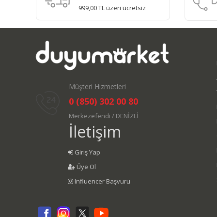
999,00 TL üzeri ücretsiz
Müşteri Hizmetleri
0 (850) 302 00 80
Merkezefendi / DENİZLİ
İletişim
Giriş Yap
Üye Ol
Influencer Başvuru