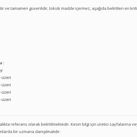
tir ve tamamen güvenlidir, toksik madde içermez, aşağıda belirtilen en krit
u :
Ay
 üzeri
 üzeri
 üzeri
 üzeri
 aralıkta referans olarak belirtilmektedir. Kesin bilgi için üretici sayfalarına 
mlarda bir uzmana danışılmalıdır.