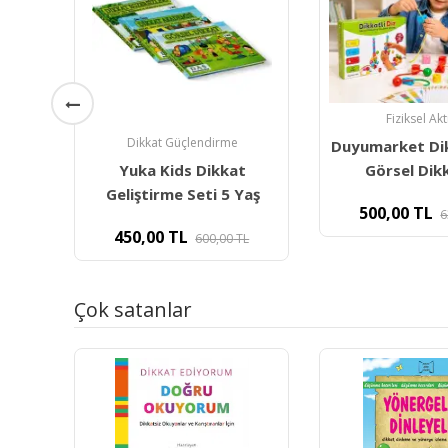
Fiziksel Aktivite
Etkinlik Mater
Duyumarket Dikkatli Diz -
t
Yuka Eylem 
Görsel Dikkat Ve
aş
Kartları- D
500,00
TL
639,80
TL
Sosya
L
360,00
TL
5
Çok satanlar