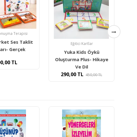
itici Kartlar
Dikkat Güçlendirme
Duyu
 Kids Öykü
Yuka Kids Dikkat
a Plus- Hikaye
Geliştirme Seti 5 Yaş
Ve Dil
450,00
TL
600,00
TL
0
TL
450,00
TL