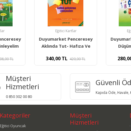
tlar
Eğitici Kartlar
Eğ
enceresey
Duyumarket Penceresey
Duyumar
Hafıza Ve
Düşünüp Çözelim-
Yönerge
280,00
TL
280,0
20,00
TL
380,00
TL
Müşteri
Güvenli Ö
Hizmetleri
Kapıda Öde, Havale, K
0 850 302 00 80
Kategoriler
Müşteri
Hizmetleri
Eğitici Oyuncak