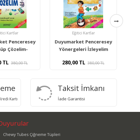
itici Kartlar
Eğitici Kartlar
ket Penceresey
Duyumarket Penceresey
Duy
leri İzleyelim
Öykülerle Dinle Düşün
Ne
0
TL
330,00
TL
380,00
TL
388,22
TL
deme
Taksit İmkanı
İade Garantisi
redi Kartı
Duyurular
Chewy Tubes Çiğneme Tüpleri