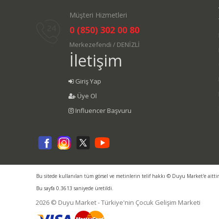
Müşteri Hizmetleri
0 (850) 302 00 80
Merkezefendi / DENİZLİ
İletişim
Giriş Yap
Üye Ol
Influencer Başvuru
Bu sitede kullanılan tüm görsel ve metinlerin telif hakkı © Duyu Market'e aitti
Bu sayfa 0.3613 saniyede üretildi.
2026 © Duyu Market - Türkiye'nin Çocuk Gelişim Marketi