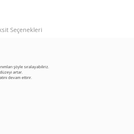
sit Seçenekleri
mları şöyle sıralayabiliriz.
k düzeyi artar.
ini devam ettirir.