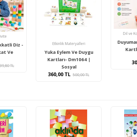
Dil ve Konuşma Terapisi
Duyumarket Ses Taklit
yalleri
Eğ
Kartları- Gerçek
Ve Duygu
Yuka
m1064 |
Oluşturm
300,00
TL
l
290,0
00,00
TL