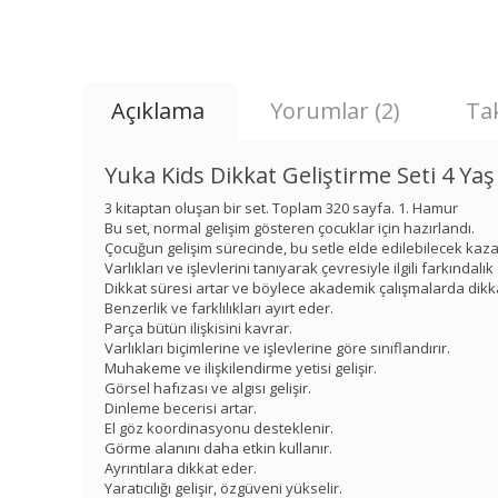
Açıklama
Yorumlar (2)
Tak
Yuka Kids Dikkat Geliştirme Seti 4 Yaş
3 kitaptan oluşan bir set. Toplam 320 sayfa. 1. Hamur
Bu set, normal gelişim gösteren çocuklar için hazırlandı.
Çocuğun gelişim sürecinde, bu setle elde edilebilecek kazanı
Varlıkları ve işlevlerini tanıyarak çevresiyle ilgili farkındalı
Dikkat süresi artar ve böylece akademik çalışmalarda dikkat
Benzerlik ve farklılıkları ayırt eder.
Parça bütün ilişkisini kavrar.
Varlıkları biçimlerine ve işlevlerine göre sınıflandırır.
Muhakeme ve ilişkilendirme yetisi gelişir.
Görsel hafızası ve algısı gelişir.
Dinleme becerisi artar.
El göz koordinasyonu desteklenir.
Görme alanını daha etkin kullanır.
Ayrıntılara dikkat eder.
Yaratıcılığı gelişir, özgüveni yükselir.