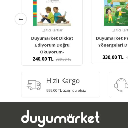
Eğitici Kartlar
Eğitici Kar
at
Duyumarket Penceresey
Duyumarket P
Yönergeleri Dinleyelim
Aklında Tut- 
330,00
TL
340,00
TL
408,00
TL
4
L
Hızlı Kargo
999,00 TL üzeri ücretsiz