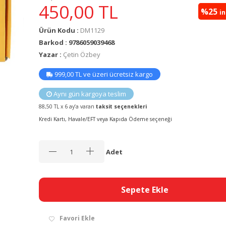
450,00
TL
%25
i
Ürün Kodu :
DM1129
Barkod : 9786059039468
Yazar :
Çetin Özbey
999,00 TL ve üzeri ücretsiz kargo
Aynı gün kargoya teslim
88,50 TL x 6 ay’a varan
taksit seçenekleri
Kredi Kartı, Havale/EFT veya Kapıda Ödeme seçeneği
Adet
Sepete Ekle
Favori Ekle