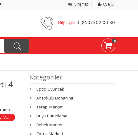
ı
Giriş Yap
Üye Ol
Bilgi için:
0 (850) 302 00 80
0
Kategoriler
ti 4
Eğitici Oyuncak
Anaokulu Donanımı
Terapi Marketi
urumu
Duyu Bütünleme
a Var
Bebek Marketi
Çocuk Marketi