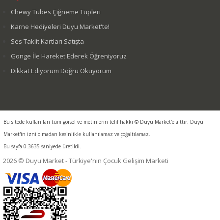
Chewy Tubes Çiğneme Tüpleri
Karne Hediyeleri Duyu Market'te!
Ses Taklit Kartları Satışta
Gonge İle Hareket Ederek Öğreniyoruz
Dikkat Ediyorum Doğru Okuyorum
Bu sitede kullanılan tüm görsel ve metinlerin telif hakkı © Duyu Market'e aittir. Duyu
Market'in izni olmadan kesinlikle kullanılamaz ve çoğaltılamaz.
Bu sayfa 0.3635 saniyede üretildi.
2026 © Duyu Market - Türkiye'nin Çocuk Gelişim Marketi