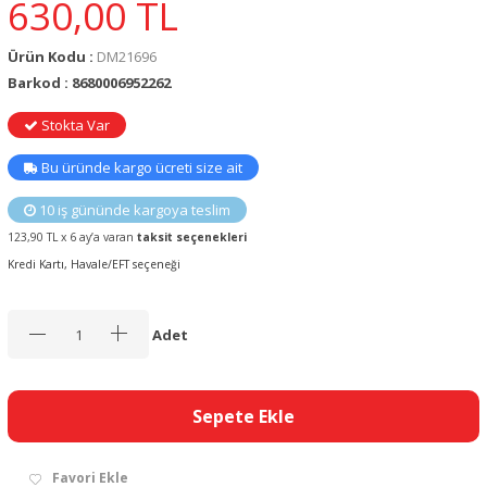
630,00
TL
Ürün Kodu :
DM21696
Barkod : 8680006952262
Stokta Var
Bu üründe kargo ücreti size ait
10 iş gününde kargoya teslim
123,90 TL x 6 ay’a varan
taksit seçenekleri
Kredi Kartı, Havale/EFT seçeneği
Adet
Sepete Ekle
Favori Ekle