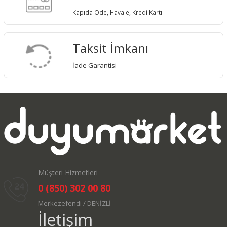
Kapıda Öde, Havale, Kredi Kartı
Taksit İmkanı
İade Garantisi
Müşteri Hizmetleri
0 (850) 302 00 80
Merkezefendi / DENİZLİ
İletişim