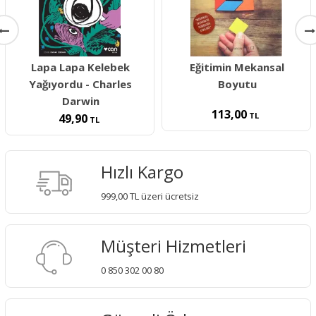
Lapa Lapa Kelebek
Eğitimin Mekansal
Yağıyordu - Charles
Boyutu
Darwin
113,00
TL
49,90
TL
Hızlı Kargo
999,00 TL üzeri ücretsiz
Müşteri Hizmetleri
0 850 302 00 80