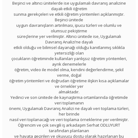
Beşinci ve altıncı ünitelerde ise uygulamalı davranış analizine
dayalı etkili öğretim
sunma gerekçeleri ve etkili öğretim yöntemleri açıklanmıştır.
Beşinci ünitede
uygun davranışların artırılması, ipucu türleri ve olumlu ve
olumsuz pekiştirme
süreçlerine yer verilmiştir. Altıncı ünitede ise, Uygulamalı
Davranış Analizi’ne dayalı
etkili olduğu ve bilimsel dayanağı olduğu kanıtlanmış sıklıkla
yetersizliği olan
çocukların öğretiminde kullanılan yanlışsız öğretim yöntemleri,
ayrık denemelerle
öğretim, video ile model olma, kendini değerlendirme, şekil
verme, doğal
öğretim yöntemleri ve doğrudan öğretime ilişkin kısa açıklamalar
ve örnekler yer
almaktadır.
Yedinci ve son ünitede de kaynaştırma ortamlarında öğretimde
veri toplamanın
önemi, Uygulamalı Davranış Analizi ne dayalı veri toplama türleri,
her birinde
nasıl veri toplanacağı ve veri toplama örneklerine yer verilmiştir.
Öğrencim ve çok sevgili iş arkadaşım Serhat ODLUYURT
tarafından planlanan
ve hayata geçirilen ve okuyucu dostu olarak hazırlanan bu