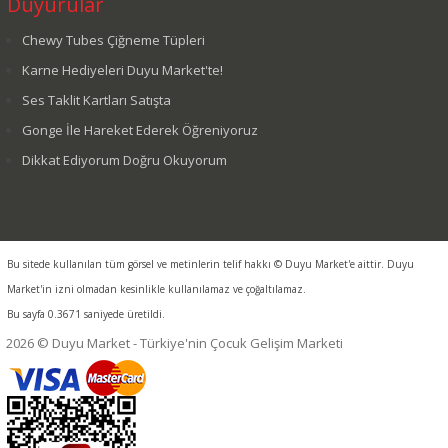
Duyurular
Chewy Tubes Çiğneme Tüpleri
Karne Hediyeleri Duyu Market'te!
Ses Taklit Kartları Satışta
Gonge İle Hareket Ederek Öğreniyoruz
Dikkat Ediyorum Doğru Okuyorum
Bu sitede kullanılan tüm görsel ve metinlerin telif hakkı © Duyu Market'e aittir. Duyu
Market'in izni olmadan kesinlikle kullanılamaz ve çoğaltılamaz.
Bu sayfa 0.3671 saniyede üretildi.
2026 © Duyu Market - Türkiye'nin Çocuk Gelişim Marketi