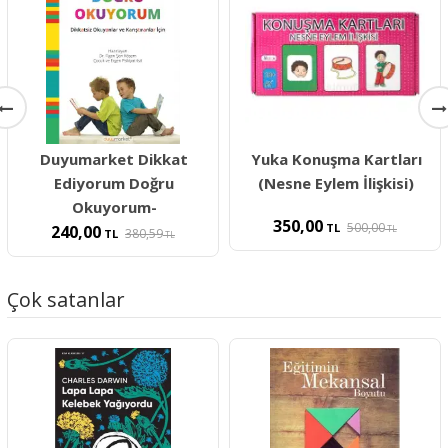
Duyumarket Dikkat
Yuka Konuşma Kartları
Ediyorum Doğru
(Nesne Eylem İlişkisi)
Okuyorum-
350,00
500,00
TL
240,00
TL
380,59
TL
TL
Çok satanlar