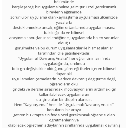
bölümünde
karşılaşacağı bir uygulama haline gelmiştir. Özel gereksinimli
bireylerin eğitiminde
zorunlu bir uygulama olan kaynaştırma uygulaması ülkemizde
yasalarla
desteklenmekte ancak, eğitim ortamlarında uygulanmasına
bakıldığında ve bilimsel
araştırma sonuçları incelendiğinde, uygulamada halen sorunlar
olduğu
görülmekte ve bu durum uygulamacılar ile hizmet alanlar
tarafından dile getirilmektedir.
"Uygulamalı Davranış Analizi” her eğitimcinin sınıfında
uyguladığında, sınıfında
belirgin değişiklikler olduğunu göreceği ilkeler içeren bilimsel
dayanaklı
uygulamalar içermektedir. Sadece davranış değiştirme değil,
öğrencilerin okul
içindeki ve dersler sırasındaki motivasyonlarını arttırmak için
kullanılabilecek uygulamaları
da içine alan bir disiplin alanıdır.
Hem "Kaynaştırma” hem de "Uygulamalı Davranış Analizi”
konularını bir araya
getiren bu kitapta sınıfında özel gereksinimli öğrencisi olan
öğretmenlerin ve
olabilecek öğretmen adaylarının sınıflarında uygulamalı davranış