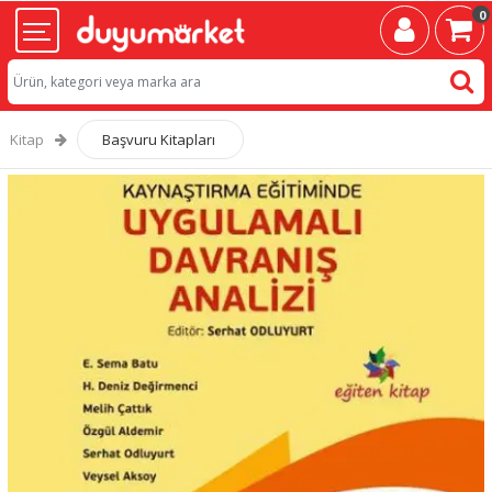
0
Kitap
Başvuru Kitapları