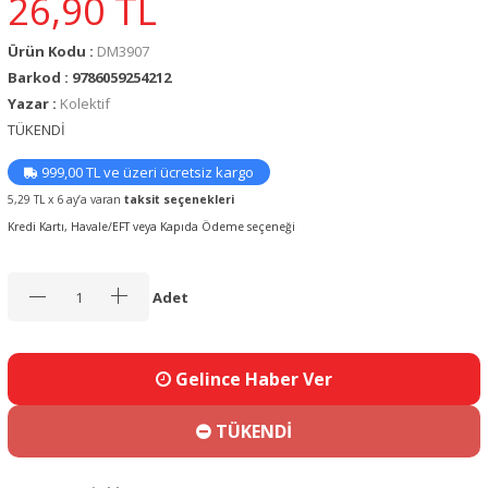
26,90
TL
Ürün Kodu :
DM3907
Barkod : 9786059254212
Yazar :
Kolektif
TÜKENDİ
999,00 TL ve üzeri ücretsiz kargo
5,29 TL x 6 ay’a varan
taksit seçenekleri
Kredi Kartı, Havale/EFT veya Kapıda Ödeme seçeneği
Adet
Gelince Haber Ver
TÜKENDİ