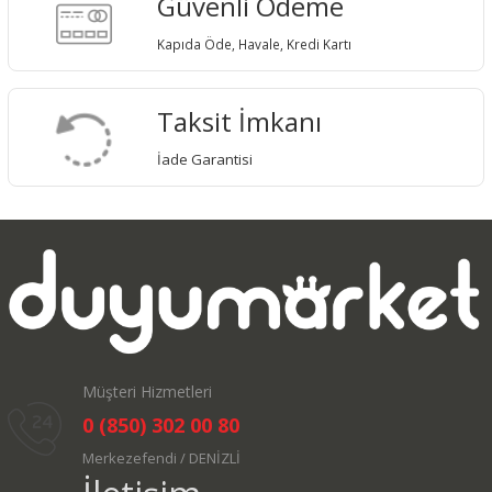
Güvenli Ödeme
Kapıda Öde, Havale, Kredi Kartı
Taksit İmkanı
İade Garantisi
Müşteri Hizmetleri
0 (850) 302 00 80
Merkezefendi / DENİZLİ