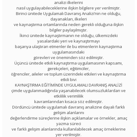
analizi ilkelerini
nasıl uygulayabileceklerine ilişkin bilgilere yer verilmiştir.
Birinci ünitede Uygulamalı Davranış Analizi’nin ne olduğu,
dayanakları, ilkeleri
ve kaynaştırma ortamlarında neden gerekli olduğuna ilişkin
bilgiler paylaşılmıştır.
İkinci ünitede kaynaştırmanın ne olduğu, ülkemizdeki
yasalardaki yeri ve kaynaştırmayı
başarıya ulaştıran etmenler ile bu etmenlerin kaynaştırma
uygulamasındaki
görevleri ve öneminden söz edilmiştir.
Üçüncü ünitede etkili kaynaştırma uygulamasının kapsamı,
gerekçeleri, eğitimciler,
öğrenciler, aileler ve toplum üzerindeki etkileri ve kaynaştırma
etkili bivi
KAYNAŞTIRMA EĞİTİMİNDE UYGULAMALI DAVRANIŞ ANALİZİ
çimde uygulanmadığında yaşanabilecek olumsuzluklardan ve
etkililik verimlilik
kavramlarından kısaca söz edilmiştir.
Dördüncü ünitede uygulamalı davranış analizine dayalı farklı
gelişim alanlarını
değerlendirme süreçlerine ilişkin açıklamalar ve örnekler, amaç
yazma süreci
ve farklı gelişim alanlarında kullanılabilecek amaç örneklerine
yer verilmiştir.