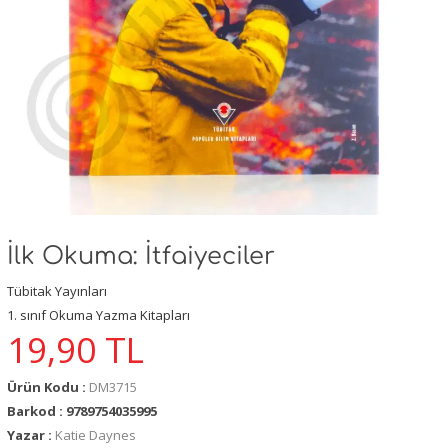
İlk Okuma: İtfaiyeciler
Tübitak Yayınları
1. sınıf Okuma Yazma Kitapları
19,90
TL
Ürün Kodu :
DM3715
Barkod : 9789754035995
Yazar :
Katie Daynes