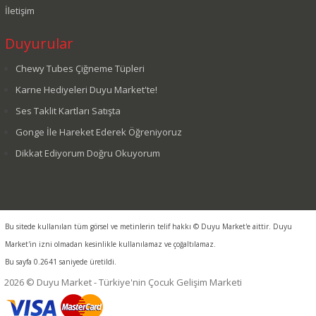
İletişim
Duyurular
Chewy Tubes Çiğneme Tüpleri
Karne Hediyeleri Duyu Market'te!
Ses Taklit Kartları Satışta
Gonge İle Hareket Ederek Öğreniyoruz
Dikkat Ediyorum Doğru Okuyorum
Bu sitede kullanılan tüm görsel ve metinlerin telif hakkı © Duyu Market'e aittir. Duyu
Market'in izni olmadan kesinlikle kullanılamaz ve çoğaltılamaz.
Bu sayfa 0.2641 saniyede üretildi.
2026 © Duyu Market - Türkiye'nin Çocuk Gelişim Marketi