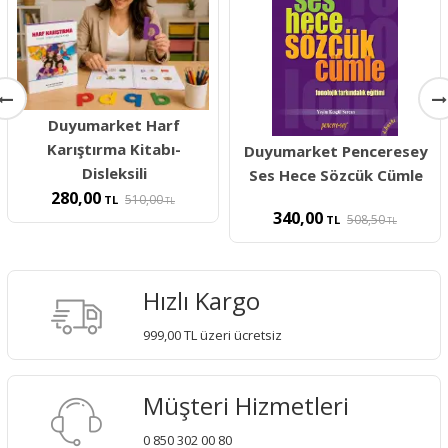
Duyumarket Harf
Karıştırma Kitabı-
Duyumarket Penceresey
Disleksili
Ses Hece Sözcük Cümle
280,00
510,00
TL
TL
340,00
508,50
TL
TL
Hızlı Kargo
999,00 TL üzeri ücretsiz
Müşteri Hizmetleri
0 850 302 00 80