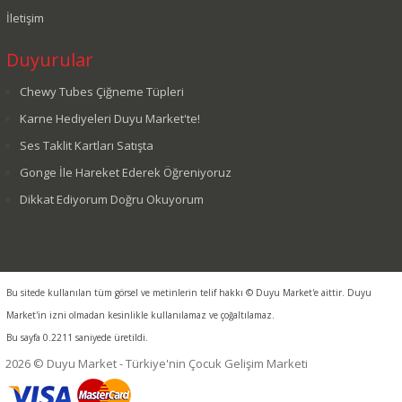
İletişim
Duyurular
Chewy Tubes Çiğneme Tüpleri
Karne Hediyeleri Duyu Market'te!
Ses Taklit Kartları Satışta
Gonge İle Hareket Ederek Öğreniyoruz
Dikkat Ediyorum Doğru Okuyorum
Bu sitede kullanılan tüm görsel ve metinlerin telif hakkı © Duyu Market'e aittir. Duyu
Market'in izni olmadan kesinlikle kullanılamaz ve çoğaltılamaz.
Bu sayfa 0.2211 saniyede üretildi.
2026 © Duyu Market - Türkiye'nin Çocuk Gelişim Marketi