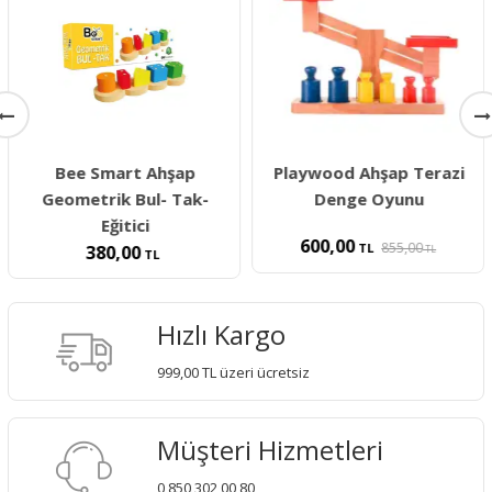
Bee Smart Ahşap
Playwood Ahşap Terazi
Geometrik Bul- Tak-
Denge Oyunu
Eğitici
600,00
855,00
TL
380,00
TL
TL
Hızlı Kargo
999,00 TL üzeri ücretsiz
Müşteri Hizmetleri
0 850 302 00 80