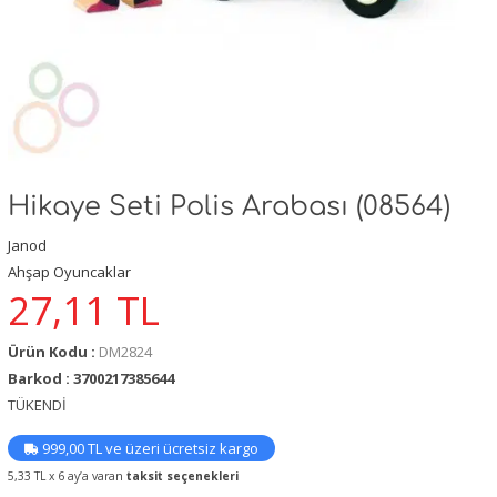
Hikaye Seti Polis Arabası (08564)
Janod
Ahşap Oyuncaklar
27,11
TL
Ürün Kodu :
DM2824
Barkod : 3700217385644
TÜKENDİ
999,00 TL ve üzeri ücretsiz kargo
5,33 TL x 6 ay’a varan
taksit seçenekleri