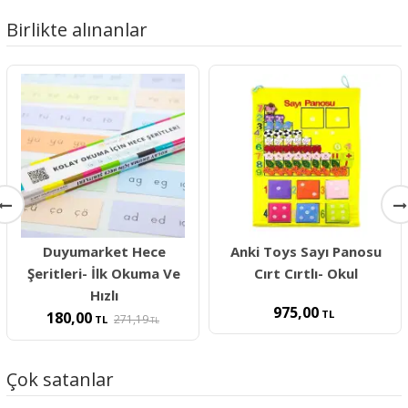
Birlikte alınanlar
Duyumarket Hece
Anki Toys Sayı Panosu
Şeritleri- İlk Okuma Ve
Cırt Cırtlı- Okul
Hızlı
975,00
TL
180,00
271,19
TL
TL
Çok satanlar