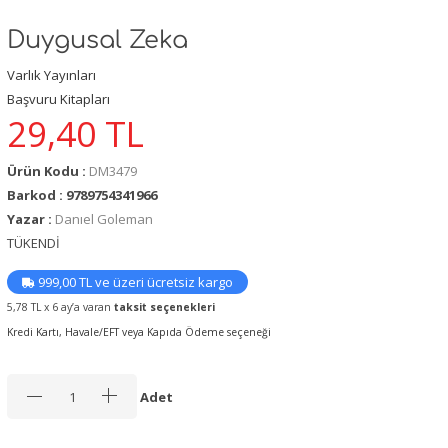
Duygusal Zeka
Varlık Yayınları
Başvuru Kitapları
29,40
TL
Ürün Kodu :
DM3479
Barkod : 9789754341966
Yazar :
Danıel Goleman
TÜKENDİ
999,00 TL ve üzeri ücretsiz kargo
5,78 TL x 6 ay’a varan
taksit seçenekleri
Kredi Kartı, Havale/EFT veya Kapıda Ödeme seçeneği
Adet