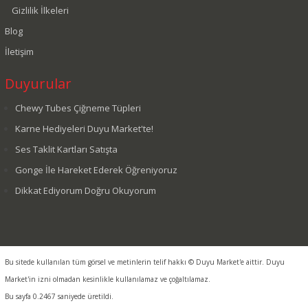
Gizlilik İlkeleri
Blog
İletişim
Duyurular
Chewy Tubes Çiğneme Tüpleri
Karne Hediyeleri Duyu Market'te!
Ses Taklit Kartları Satışta
Gonge İle Hareket Ederek Öğreniyoruz
Dikkat Ediyorum Doğru Okuyorum
Bu sitede kullanılan tüm görsel ve metinlerin telif hakkı © Duyu Market'e aittir. Duyu
Market'in izni olmadan kesinlikle kullanılamaz ve çoğaltılamaz.
Bu sayfa 0.2467 saniyede üretildi.