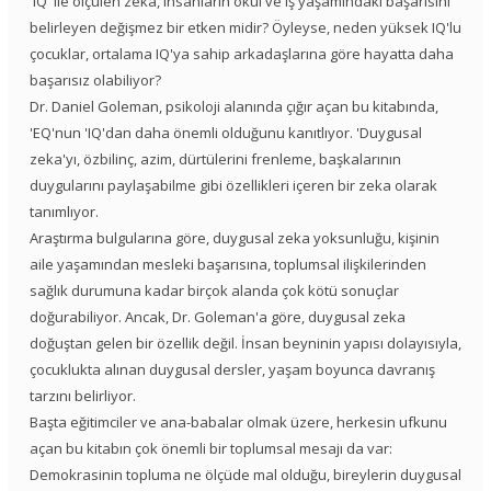
'IQ' ile ölçülen zeka, insanların okul ve iş yaşamındaki başarısını
belirleyen değişmez bir etken midir? Öyleyse, neden yüksek IQ'lu
çocuklar, ortalama IQ'ya sahip arkadaşlarına göre hayatta daha
başarısız olabiliyor?
Dr. Daniel Goleman, psikoloji alanında çığır açan bu kitabında,
'EQ'nun 'IQ'dan daha önemli olduğunu kanıtlıyor. 'Duygusal
zeka'yı, özbilinç, azim, dürtülerini frenleme, başkalarının
duygularını paylaşabilme gibi özellikleri içeren bir zeka olarak
tanımlıyor.
Araştırma bulgularına göre, duygusal zeka yoksunluğu, kişinin
aile yaşamından mesleki başarısına, toplumsal ilişkilerinden
sağlık durumuna kadar birçok alanda çok kötü sonuçlar
doğurabiliyor. Ancak, Dr. Goleman'a göre, duygusal zeka
doğuştan gelen bir özellik değil. İnsan beyninin yapısı dolayısıyla,
çocuklukta alınan duygusal dersler, yaşam boyunca davranış
tarzını belirliyor.
Başta eğitimciler ve ana-babalar olmak üzere, herkesin ufkunu
açan bu kitabın çok önemli bir toplumsal mesajı da var:
Demokrasinin topluma ne ölçüde mal olduğu, bireylerin duygusal