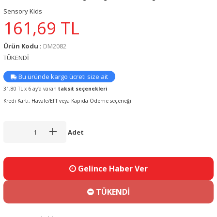
Sensory Kids
161,69
TL
Ürün Kodu :
DM2082
TÜKENDİ
Bu üründe kargo ücreti size ait
31,80 TL x 6 ay’a varan
taksit seçenekleri
Kredi Kartı, Havale/EFT veya Kapıda Ödeme seçeneği
Adet
Gelince Haber Ver
TÜKENDİ