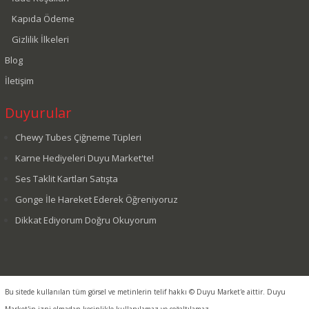
Kapıda Ödeme
Gizlilik İlkeleri
Blog
İletişim
Duyurular
Chewy Tubes Çiğneme Tüpleri
Karne Hediyeleri Duyu Market'te!
Ses Taklit Kartları Satışta
Gonge İle Hareket Ederek Öğreniyoruz
Dikkat Ediyorum Doğru Okuyorum
Bu sitede kullanılan tüm görsel ve metinlerin telif hakkı © Duyu Market'e aittir. Duyu
Market'in izni olmadan kesinlikle kullanılamaz ve çoğaltılamaz.