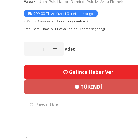
Yazar :
Uzm. Psk. Hasan Demirci -Psk. M. Arzu Elemek
999,00 TL ve üzeri ücretsiz kargo
2,75 TL x 6 ay’a varan
taksit seçenekleri
Kredi Kartı, Havale/EFT veya Kapıda Ödeme seçeneği
Adet
Gelince Haber Ver
TÜKENDİ
Favori Ekle