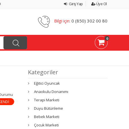
ı
Giriş Yap
Üye Ol
Bilgi için:
0 (850) 302 00 80
0
Kategoriler
Eğitici Oyuncak
Anaokulu Donanımı
 Durumu
Terapi Marketi
KENDİ
Duyu Bütünleme
Bebek Marketi
Çocuk Marketi