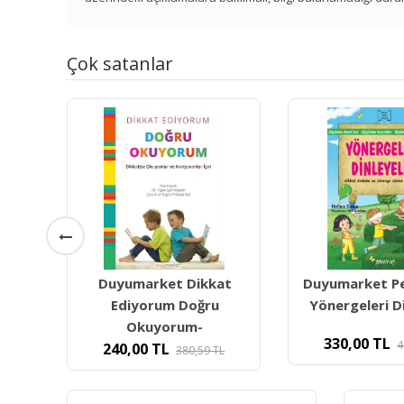
Çok satanlar
at
Duyumarket Penceresey
Duyumarket P
Yönergeleri Dinleyelim
Aklında Tut- 
330,00
TL
340,00
TL
408,00
TL
L