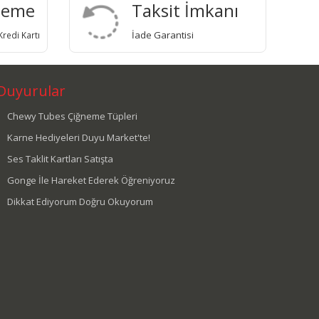
deme
Taksit İmkanı
İade Garantisi
redi Kartı
Duyurular
Chewy Tubes Çiğneme Tüpleri
Karne Hediyeleri Duyu Market'te!
Ses Taklit Kartları Satışta
Gonge İle Hareket Ederek Öğreniyoruz
Dikkat Ediyorum Doğru Okuyorum