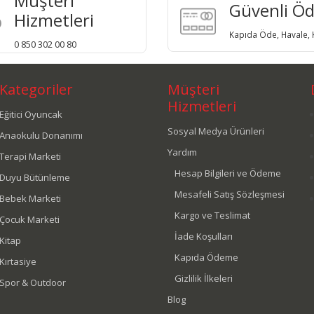
Müşteri
Güvenli Ö
Hizmetleri
Kapıda Öde, Havale, K
0 850 302 00 80
Kategoriler
Müşteri
Hizmetleri
Eğitici Oyuncak
Sosyal Medya Ürünleri
Anaokulu Donanımı
Yardım
Terapi Marketi
Hesap Bilgileri ve Ödeme
Duyu Bütünleme
Mesafeli Satış Sözleşmesi
Bebek Marketi
Kargo ve Teslimat
Çocuk Marketi
İade Koşulları
Kitap
Kapıda Ödeme
Kırtasiye
Gizlilik İlkeleri
Spor & Outdoor
Blog