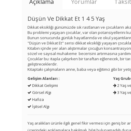
Açıklama
Yorumlar
Taksit
Düşün Ve Dikkat Et 1 4 5 Yaş
Dikkat eksikliği günümüzde sık rastlanan ve çocukların ak
Bu problemi yaşayan çocuklar, var olan potansiyellerini k
Bunun sonucunda günlük hayatlarında ve okul yaşantıları
"Düşün ve Dikkat Et" serisi dikkat eksikliği yaşayan çocukla
Kitabın içinde yer alan alıştırmalar çocuğun konsantrasyonu
sözel ve sayısal muhakeme becerisini artırmasına yardımcı
Çocuklar bu: itapla çalışırken bir taraftan eğlenecek, bir t
geliştireceklerdir.
Kitaptaki çalışmaların anne, baba veya eğitimci gibi bir yeti
Gelişim Alanları :
Yaş Grub
Dikkat Gelişimi
2 Yaş ve
Görsel Algı
3 Yaş ve
Hafıza
İşitsel Algı
Yaş aralıkları ürünle ilgili genel fikir vermesi için geniş bir
üzerindeki açıklamalara bakılmalı, bilgi bulunamadığı duru