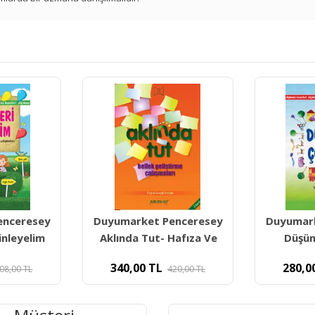
enceresey
Duyumarket Penceresey
Duyumar
Hafıza Ve
Düşünüp Çözelim-
Yönerge
280,00
TL
280,0
420,00
TL
380,00
TL