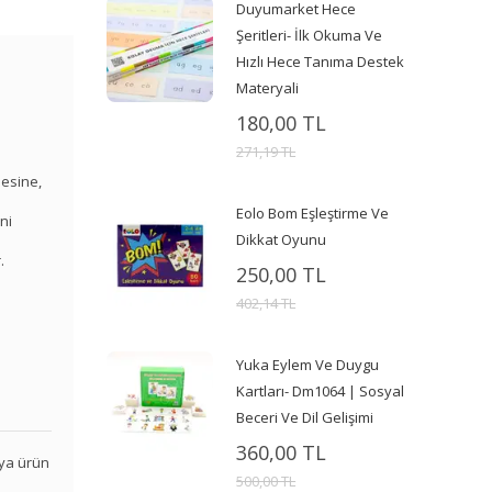
Duyumarket Hece
Şeritleri- İlk Okuma Ve
Hızlı Hece Tanıma Destek
Materyali
180,00 TL
271,19 TL
mesine,
Eolo Bom Eşleştirme Ve
ni
Dikkat Oyunu
.
250,00 TL
402,14 TL
Yuka Eylem Ve Duygu
Kartları- Dm1064 | Sosyal
Beceri Ve Dil Gelişimi
360,00 TL
veya ürün
500,00 TL