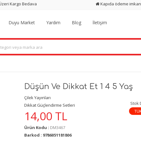
 Üzeri Kargo Bedava
Kapıda ödeme imkan
Duyu Market
Yardım
Blog
İletişim
Düşün Ve Dikkat Et 1 4 5 Yaş
Çilek Yayınları
Stok
Dikkat Güçlendirme Setleri
TÜ
14,00
TL
Ürün Kodu :
DM3467
Barkod : 9786051181806