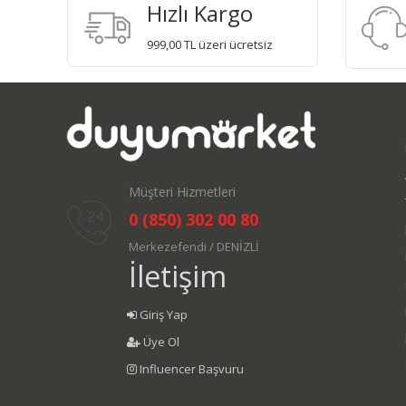
Hızlı Kargo
999,00 TL üzeri ücretsiz
Müşteri Hizmetleri
0 (850) 302 00 80
Merkezefendi / DENİZLİ
İletişim
Giriş Yap
Üye Ol
Influencer Başvuru