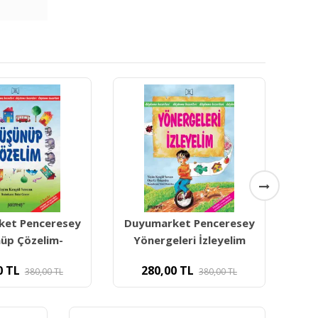
ket Penceresey
Duyumarket Penceresey
Du
leri İzleyelim
Öykülerle Dinle Düşün
Ne
0
TL
330,00
TL
380,00
TL
388,22
TL