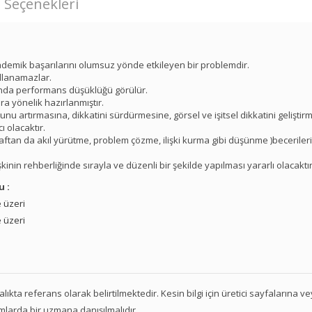
 Seçenekleri
ademik başarılarını olumsuz yönde etkileyen bir problemdir.
ullanamazlar.
nda performans düşüklüğü görülür.
ra yönelik hazırlanmıştır.
nu artırmasına, dikkatini sürdürmesine, görsel ve işitsel dikkatini geliştir
 olacaktır.
araftan da akıl yürütme, problem çözme, ilişki kurma gibi düşünme )becerileri
şkinin rehberliğinde sırayla ve düzenli bir şekilde yapılması yararlı olacaktır
u :
 üzeri
 üzeri
 aralıkta referans olarak belirtilmektedir. Kesin bilgi için üretici sayfalarına 
mlarda bir uzmana danışılmalıdır.