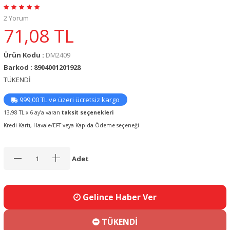
2 Yorum
71,08
TL
Ürün Kodu :
DM2409
Barkod : 8904001201928
TÜKENDİ
999,00 TL ve üzeri ücretsiz kargo
13,98 TL x 6 ay’a varan
taksit seçenekleri
Kredi Kartı, Havale/EFT veya Kapıda Ödeme seçeneği
Adet
Gelince Haber Ver
TÜKENDİ