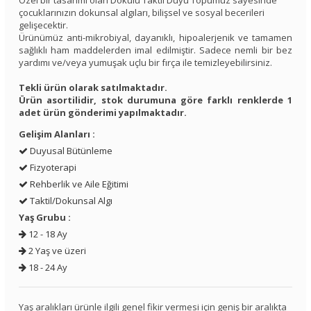
Özel bir tasarımı olan Dokulu Taktil Duyu Topumuz sayesinde
çocuklarınızın dokunsal algıları, bilişsel ve sosyal becerileri
gelişecektir.
Ürünümüz anti-mikrobiyal, dayanıklı, hipoalerjenik ve tamamen
sağlıklı ham maddelerden imal edilmiştir. Sadece nemli bir bez
yardımı ve/veya yumuşak uçlu bir fırça ile temizleyebilirsiniz.
Tekli ürün olarak satılmaktadır.
Ürün asortilidir, stok durumuna göre farklı renklerde 1
adet ürün gönderimi yapılmaktadır.
Gelişim Alanları :
Duyusal Bütünleme
Fizyoterapi
Rehberlik ve Aile Eğitimi
Taktil/Dokunsal Algı
Yaş Grubu :
12 - 18 Ay
2 Yaş ve üzeri
18 - 24 Ay
Yaş aralıkları ürünle ilgili genel fikir vermesi için geniş bir aralıkta