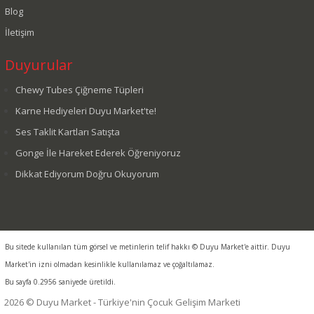
Blog
İletişim
Duyurular
Chewy Tubes Çiğneme Tüpleri
Karne Hediyeleri Duyu Market'te!
Ses Taklit Kartları Satışta
Gonge İle Hareket Ederek Öğreniyoruz
Dikkat Ediyorum Doğru Okuyorum
Bu sitede kullanılan tüm görsel ve metinlerin telif hakkı © Duyu Market'e aittir. Duyu
Market'in izni olmadan kesinlikle kullanılamaz ve çoğaltılamaz.
Bu sayfa 0.2956 saniyede üretildi.
2026 © Duyu Market - Türkiye'nin Çocuk Gelişim Marketi