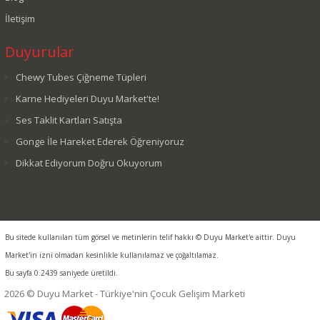
İletişim
Duyurular
Chewy Tubes Çiğneme Tüpleri
Karne Hediyeleri Duyu Market'te!
Ses Taklit Kartları Satışta
Gonge İle Hareket Ederek Öğreniyoruz
Dikkat Ediyorum Doğru Okuyorum
Bu sitede kullanılan tüm görsel ve metinlerin telif hakkı © Duyu Market'e aittir. Duyu
Market'in izni olmadan kesinlikle kullanılamaz ve çoğaltılamaz.
Bu sayfa 0.2439 saniyede üretildi.
2026 © Duyu Market - Türkiye'nin Çocuk Gelişim Marketi