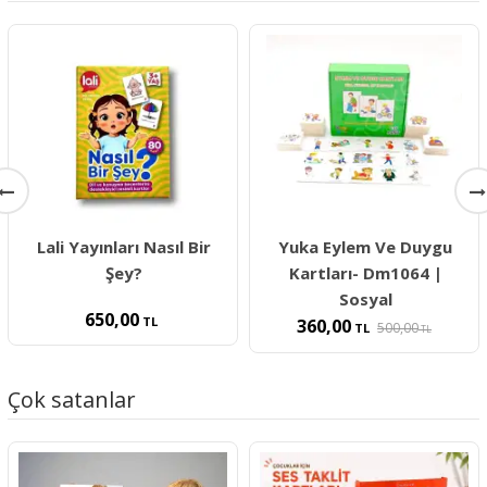
Lali Yayınları Nasıl Bir
Yuka Eylem Ve Duygu
Şey?
Kartları- Dm1064 |
Sosyal
650,00
TL
360,00
500,00
TL
TL
Çok satanlar