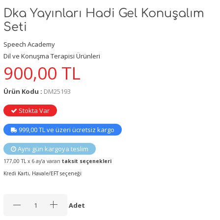
Dka Yayınları Hadi Gel Konuşalım
Seti
Speech Academy
Dil ve Konuşma Terapisi Ürünleri
900,00
TL
Ürün Kodu :
DM25193
Stokta Var
999,00 TL ve üzeri ücretsiz kargo
Aynı gün kargoya teslim
177,00 TL x 6 ay’a varan
taksit seçenekleri
Kredi Kartı, Havale/EFT seçeneği
Adet