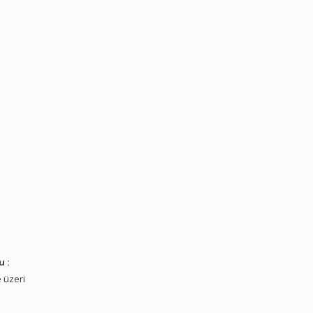
u :
 üzeri