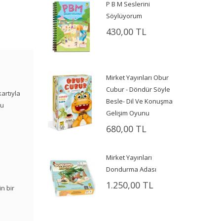
P B M Seslerini
Söylüyorum
430,00 TL
Mirket Yayınları Obur
Cubur - Döndür Söyle
kartıyla
Besle- Dil Ve Konuşma
nu
Gelişim Oyunu
680,00 TL
Mirket Yayınları
Dondurma Adası
1.250,00 TL
n bir