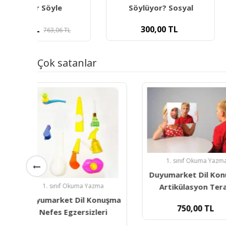
Söylüyor? Sosyal
Dil Ve Gelişi
300,00
TL
1.600,00
L
Çok satanlar
1. sınıf Okuma Yazma
1. sınıf Okum
Duyumarket Dil Konuşma
Duyumarket S
Artikülasyon Terapi
Kartları- 
uşma
750,00
TL
i
300,00