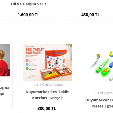
m Serisi
Ses Hec
TL
430,00
TL
340,0
a Yazma
es Taklit
1. sınıf Okuma Yazma
1. sın
Gerçek
Duyumarket Dil Konuşma
Kazoo Müz
Nefes Egzersizleri
Motor
TL