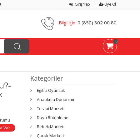
ı
Giriş Yap
Üye Ol
Bilgi için:
0 (850) 302 00 80
0
Kategoriler
u?-
Eğitici Oyuncak
k
Anaokulu Donanımı
Terapi Marketi
Duyu Bütünleme
urumu
Bebek Marketi
a Var
Çocuk Marketi