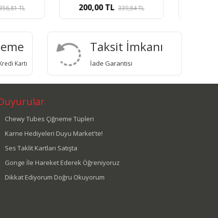
0
TL
380,00
TL
339,84
TL
542,80
TL
deme
Taksit İmkanı
İade Garantisi
redi Kartı
Duyurular
Chewy Tubes Çiğneme Tüpleri
Karne Hediyeleri Duyu Market'te!
Ses Taklit Kartları Satışta
Gonge İle Hareket Ederek Öğreniyoruz
Dikkat Ediyorum Doğru Okuyorum