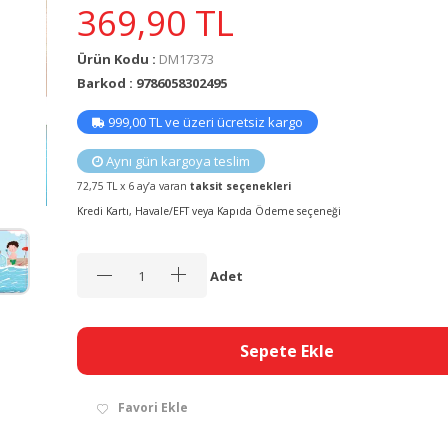
369,90
TL
Ürün Kodu :
DM17373
Barkod : 9786058302495
999,00 TL ve üzeri ücretsiz kargo
Aynı gün kargoya teslim
72,75 TL x 6 ay’a varan
taksit seçenekleri
Kredi Kartı, Havale/EFT veya Kapıda Ödeme seçeneği
Adet
Sepete Ekle
Favori Ekle