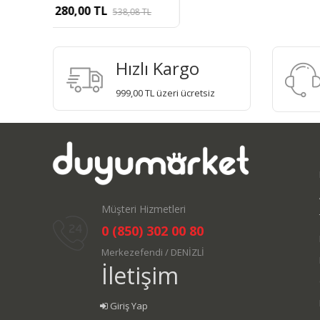
L
Hızlı Kargo
999,00 TL üzeri ücretsiz
Müşteri Hizmetleri
0 (850) 302 00 80
Merkezefendi / DENİZLİ
İletişim
Giriş Yap