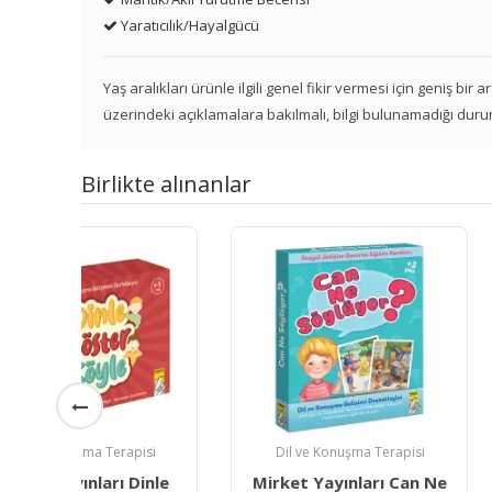
Yaratıcılık/Hayalgücü
Yaş aralıkları ürünle ilgili genel fikir vermesi için geniş bir
üzerindeki açıklamalara bakılmalı, bilgi bulunamadığı duru
Birlikte alınanlar
i
Dil ve Konuşma Terapisi
Dil ve Konuşma
nle
Mirket Yayınları Can Ne
Lali Ekleri Öğ