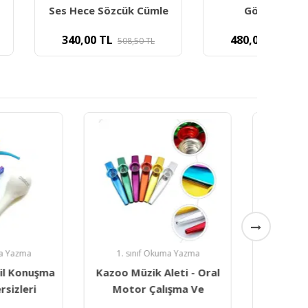
e Sözcük Cümle
Göster Söyle
0
TL
480,00
TL
508,50
TL
763,06
TL
ıf Okuma Yazma
1. sınıf Okuma Yazma
ik Aleti - Oral
Detay Yayıncılık Heceden
 Çalışma Ve
Hikayeye Konuşma Sesi