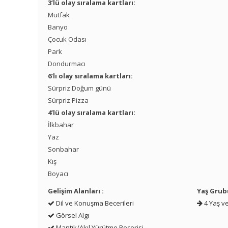
3’lü olay sıralama kartları:
Mutfak
Banyo
Çocuk Odası
Park
Dondurmacı
6’lı olay sıralama kartları:
Sürpriz Doğum günü
Sürpriz Pizza
4’lü olay sıralama kartları:
İlkbahar
Yaz
Sonbahar
Kış
Boyacı
Gelişim Alanları :
Yaş Grub
Dil ve Konuşma Becerileri
4 Yaş ve
Görsel Algı
Mantık/Akıl Yürütme Becerisi