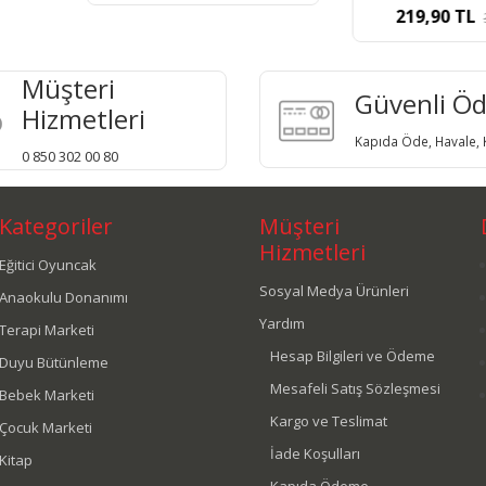
219,90
TL
200,0
356,81
TL
Müşteri
Güvenli Ö
Hizmetleri
Kapıda Öde, Havale, K
0 850 302 00 80
Kategoriler
Müşteri
Hizmetleri
Eğitici Oyuncak
Sosyal Medya Ürünleri
Anaokulu Donanımı
Yardım
Terapi Marketi
Hesap Bilgileri ve Ödeme
Duyu Bütünleme
Mesafeli Satış Sözleşmesi
Bebek Marketi
Kargo ve Teslimat
Çocuk Marketi
İade Koşulları
Kitap
Kapıda Ödeme