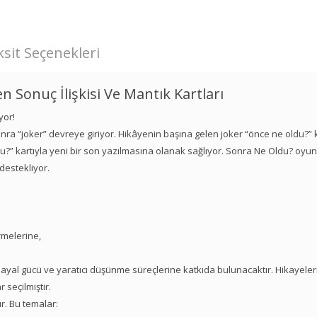
sit Seçenekleri
 Sonuç İlişkisi Ve Mantık Kartları
yor!
 sonra “joker” devreye giriyor. Hikâyenin başına gelen joker “önce ne oldu?” 
du?” kartıyla yeni bir son yazılmasına olanak sağlıyor. Sonra Ne Oldu? oyu
 destekliyor.
rmelerine,
yal gücü ve yaratıcı düşünme süreçlerine katkıda bulunacaktır. Hikayeleri
 seçilmiştir.
r. Bu temalar: