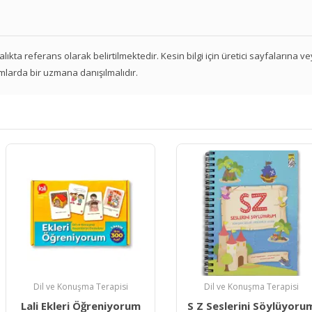
 aralıkta referans olarak belirtilmektedir. Kesin bilgi için üretici sayfalarına 
mlarda bir uzmana danışılmalıdır.
 Terapisi
Dil ve Konuşma Terapisi
1. sın
reniyorum
S Z Seslerini Söylüyorum
Duyumar