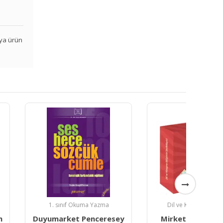
veya ürün
ıf Okuma Yazma
Dil ve Konuşma Terapisi
ket Penceresey
Mirket Yayınları Dinle
Mir