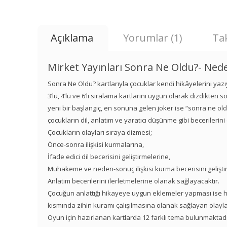
Açıklama
Yorumlar (1)
Tak
Mirket Yayınları Sonra Ne Oldu?- Neden
Sonra Ne Oldu? kartlarıyla çocuklar kendi hikâyelerini yazı
3’lü, 4’lü ve 6’lı sıralama kartlarını uygun olarak dizdikten
yeni bir başlangıç, en sonuna gelen joker ise “sonra ne ol
çocukların dil, anlatım ve yaratıcı düşünme gibi becerilerini
Çocukların olayları sıraya dizmesi;
Önce-sonra ilişkisi kurmalarına,
İfade edici dil becerisini geliştirmelerine,
Muhakeme ve neden-sonuç ilişkisi kurma becerisini gelişti
Anlatım becerilerini ilerletmelerine olanak sağlayacaktır.
Çocuğun anlattığı hikayeye uygun eklemeler yapması ise ha
kısmında zihin kuramı çalışılmasına olanak sağlayan olaylar
Oyun için hazırlanan kartlarda 12 farklı tema bulunmaktadı