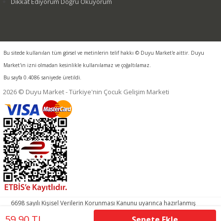
Dikkat Ediyorum Doğru Okuyorum
Bu sitede kullanılan tüm görsel ve metinlerin telif hakkı © Duyu Market'e aittir. Duyu
Market'in izni olmadan kesinlikle kullanılamaz ve çoğaltılamaz.
Bu sayfa 0.4086 saniyede üretildi.
2026 © Duyu Market - Türkiye'nin Çocuk Gelişim Marketi
6698 sayılı Kişisel Verilerin Korunması Kanunu uyarınca hazırlanmış
aydınlatma metnimizi okumak ve sitemizde ilgili mevzuata uygun
59,90 TL
Sepete Ekle